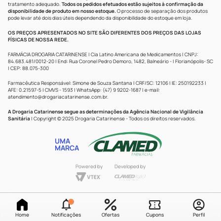
tratamento adequado.
Todos os pedidos efetuados estão sujeitos à confirmação da
disponibilidade de produto em nosso estoque.
O processo de separação dos produtos
pode levar até dois dias úteis dependendo da disponibilidade do estoque em loja.
OS PREÇOS APRESENTADOS NO SITE SÃO DIFERENTES DOS PREÇOS DAS LOJAS
FÍSICAS DE NOSSA REDE.
FARMÁCIA DROGARIA CATARINENSE | Cia Latino Americana de Medicamentos | CNPJ:
84.683.481/0012-20 | End: Rua Coronel Pedro Demoro, 1482, Balneário - | Florianópolis- SC
| CEP: 88.075-300
Farmacêutica Responsável: Simone de Souza Santana | CRF/SC: 12106 | IE: 250192233 |
AFE: 0.21597-5 | CMVS - 1593 | WhatsApp: (47) 9 9202-1687 | e-mail:
atendimento@drogariacatarinense.com.br
.
A Drogaria Catarinense segue as determinações da Agência Nacional de Vigilância
Sanitária
| Copyright © 2025 Drogaria Catarinense - Todos os direitos reservados.
UMA
MARCA
Powered by
Developed by
Home
Notificações
Ofertas
Cupons
Perfil