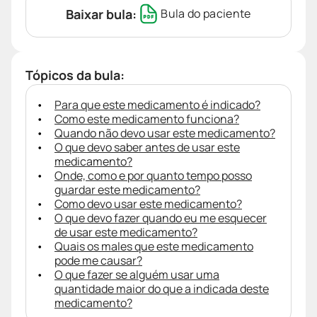
Baixar bula:
Bula do paciente
Tópicos da bula:
Para que este medicamento é indicado?
Como este medicamento funciona?
Quando não devo usar este medicamento?
O que devo saber antes de usar este
medicamento?
Onde, como e por quanto tempo posso
guardar este medicamento?
Como devo usar este medicamento?
O que devo fazer quando eu me esquecer
de usar este medicamento?
Quais os males que este medicamento
pode me causar?
O que fazer se alguém usar uma
quantidade maior do que a indicada deste
medicamento?