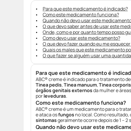
Para que este medicamento é indicado?
Como este medicamento funciona?
Quando não devo usar este medicament
O que devo saber antes de usar este me
Onde, como e por quanto tempo posso g
Como devo usar este medicamento?
O que devo fazer quando eu me esquecer
Quais os males que este medicamento p
O que fazer se alguém usar uma quantid
Para que este medicamento é indica
ABC® creme é indicado para o tratamento d
Tinea pedis
,
Tinea manuum
,
Tinea corporis
órgãos genitais externos
da mulher e área
por
leveduras
.
Como este medicamento funciona?
ABC® creme é um medicamento para o trat
e ataca os
fungos
no local. Como resultado, 
sintomas
geralmente ocorre depois de 1 – 2
Quando não devo usar este medicam