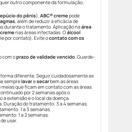
lquer outro componente da formulação.
repúcio do pênis
),
ABC® creme
pode
ragmas
, além de reduzir a eficácia de
nas durante o tratamento. Aplicação na
área
 creme
nas áreas infectadas. O
álcool
ele por contato). Evite o
contato com os
o com o
prazo de validade vencido
. Guarde-
 forma diferente. Seguir cuidadosamente as
-se sempre
lavar
e
secar
bem as áreas
s e meias que ficam em contato com as áreas
 continuado por 2 semanas após o
 a extensão e o local da doença.
ia. Duração do tratamento: 3 a 4 semanas.
atamento: 1 a 3 semanas.
tamento: 1 a 2 semanas.
de usar.