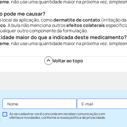
reme
, não use uma quantidade maior na próxima vez, simple
o pode me causar?
 local da aplicação, como
dermatite de contato
(irritação d
ico
. A bula não menciona outros
efeitos colaterais
específico
qualquer outro componente da formulação.
tidade maior do que a indicada deste medicamento?
reme
, não use uma quantidade maior na próxima vez, simple
Voltar ao topo
Ao se cadastrar você concorda em receber comunicação com
ofertas e novidades, conforme a nossa
política de privacidade
.