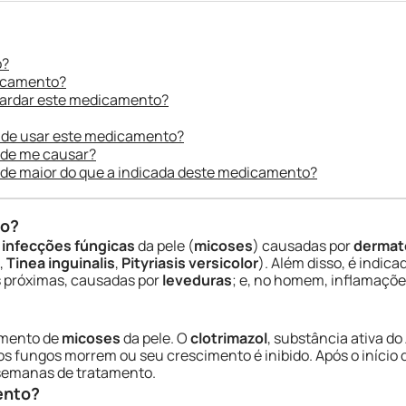
o?
dicamento?
uardar este medicamento?
 de usar este medicamento?
ode me causar?
ade maior do que a indicada deste medicamento?
do?
e
infecções fúngicas
da pele (
micoses
) causadas por
dermat
,
Tinea inguinalis
,
Pityriasis versicolor
). Além disso, é indic
s próximas, causadas por
leveduras
; e, no homem, inflamaçõ
amento de
micoses
da pele. O
clotrimazol
, substância ativa 
os fungos morrem ou seu crescimento é inibido. Após o início 
 semanas de tratamento.
ento?