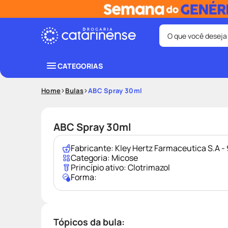
O que você deseja
Termos mais bus
CATEGORIAS
coristina
1
º
Home
Bulas
ABC Spray 30ml
fralda
3
º
shampoo
5
º
ABC Spray 30ml
mounjaro
7
º
Fabricante:
Kley Hertz Farmaceutica S.A 
lenço umede
9
º
Categoria:
Micose
Princípio ativo:
Clotrimazol
Forma:
Tópicos da bula: