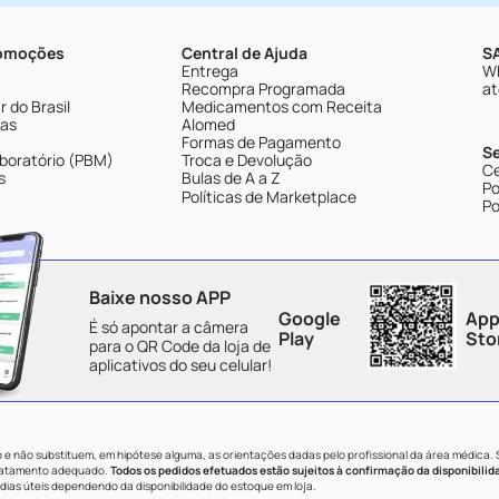
romoções
Central de Ajuda
SA
Entrega
Wh
Recompra Programada
at
 do Brasil
Medicamentos com Receita
tas
Alomed
Formas de Pagamento
S
boratório (PBM)
Troca e Devolução
Ce
s
Bulas de A a Z
Po
Políticas de Marketplace
Po
Baixe nosso APP
Google
App
É só apontar a câmera
Play
Sto
para o QR Code da loja de
aplicativos do seu celular!
e não substituem, em hipótese alguma, as orientações dadas pelo profissional da área médica.
tratamento adequado.
Todos os pedidos efetuados estão sujeitos à confirmação da disponibilid
dias úteis dependendo da disponibilidade do estoque em loja.