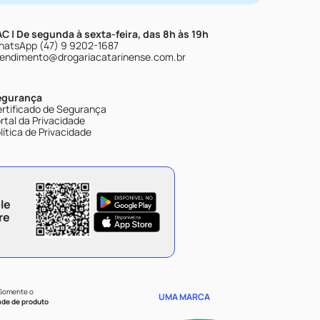
C | De segunda à sexta-feira, das 8h às 19h
atsApp (47) 9 9202-1687
endimento@drogariacatarinense.com.br
egurança
rtificado de Segurança
rtal da Privacidade
lítica de Privacidade
le
re
 Somente o
UMA MARCA
ade de produto