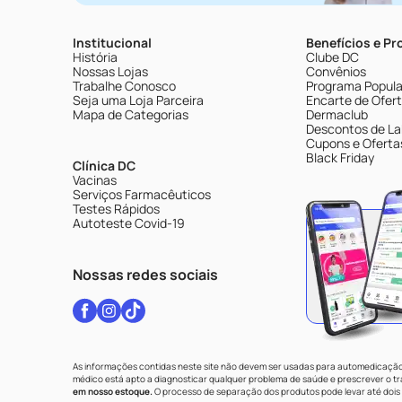
Institucional
Benefícios e P
História
Clube DC
Nossas Lojas
Convênios
Trabalhe Conosco
Programa Popular
Seja uma Loja Parceira
Encarte de Ofer
Mapa de Categorias
Dermaclub
Descontos de La
Cupons e Oferta
Black Friday
Clínica DC
Vacinas
Serviços Farmacêuticos
Testes Rápidos
Autoteste Covid-19
Nossas redes sociais
As informações contidas neste site não devem ser usadas para automedicação 
médico está apto a diagnosticar qualquer problema de saúde e prescrever o 
em nosso estoque.
O processo de separação dos produtos pode levar até dois 