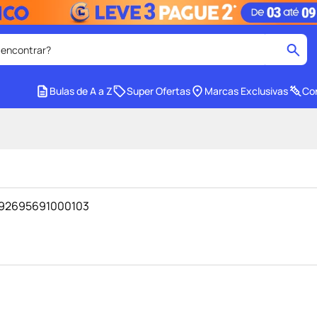
 encontrar?
cados
Bulas de A a Z
Super Ofertas
Marcas Exclusivas
Con
medley
2
º
protetor solar facial
4
º
tadalafila
6
º
ozivy
8
º
- 92695691000103
cido
protetor solar
10
º