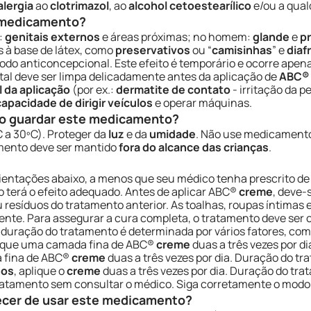
alergia
ao
clotrimazol
, ao
alcohol cetoestearílico
e/ou a qua
e medicamento?
:
genitais externos
e áreas próximas; no homem:
glande
e
p
 à base de látex, como
preservativos
ou “
camisinhas
” e
diaf
todo anticoncepcional. Este efeito é temporário e ocorre ape
ital deve ser limpa delicadamente antes da aplicação de
ABC®
l da aplicação
(por ex.:
dermatite de contato
- irritação da p
capacidade de dirigir veículos
e operar máquinas.
o guardar este medicamento?
 a 30ºC). Proteger da
luz
e da
umidade
. Não use medicament
mento deve ser mantido
fora do alcance das crianças
.
entações abaixo, a menos que seu médico tenha prescrito de
 terá o efeito adequado. Antes de aplicar ABC®
creme
, deve
u resíduos do tratamento anterior. As toalhas, roupas íntima
ente. Para assegurar a cura completa, o tratamento deve ser
duração do tratamento é determinada por vários fatores, como
plique uma camada fina de ABC®
creme
duas a três vezes por d
a fina de ABC®
creme
duas a três vezes por dia. Duração do tr
nos
, aplique o
creme
duas a três vezes por dia. Duração do tra
atamento sem consultar o médico. Siga corretamente o modo 
ecer de usar este medicamento?