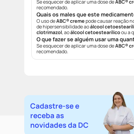
Se esquecer de aplicar uma dose de
ABC® c
recomendado.
Quais os males que este medicament
O uso de
ABC® creme
pode causar reação no
de hipersensibilidade ao
álcool cetoestearíl
clotrimazol
, ao
álcool cetoestearílico
ou a 
O que fazer se alguém usar uma quan
Se esquecer de aplicar uma dose de
ABC® c
recomendado.
Cadastre-se e
receba as
novidades da DC