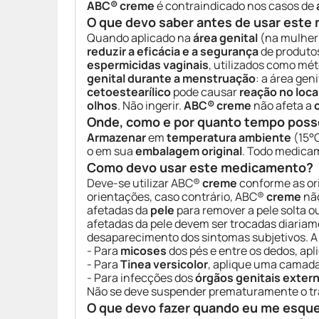
ABC® creme
é contraindicado nos casos de
O que devo saber antes de usar est
Quando aplicado na
área genital
(na mulher
reduzir a eficácia e a segurança
de produtos
espermicidas vaginais
, utilizados como mé
genital durante a menstruação
: a área gen
cetoestearílico
pode causar
reação no loca
olhos
. Não ingerir.
ABC® creme
não afeta a
Onde, como e por quanto tempo poss
Armazenar
em
temperatura ambiente
(15°C
o em sua
embalagem original
. Todo medica
Como devo usar este medicamento?
Deve-se utilizar ABC®
creme
conforme as ori
orientações, caso contrário, ABC®
creme
não
afetadas da
pele
para remover a pele solta o
afetadas da pele devem ser trocadas diariam
desaparecimento dos sintomas subjetivos. A 
- Para
micoses
dos pés e entre os dedos, a
- Para
Tinea versicolor
, aplique uma camad
- Para infecções dos
órgãos genitais exter
Não se deve suspender prematuramente o tr
O que devo fazer quando eu me esqu