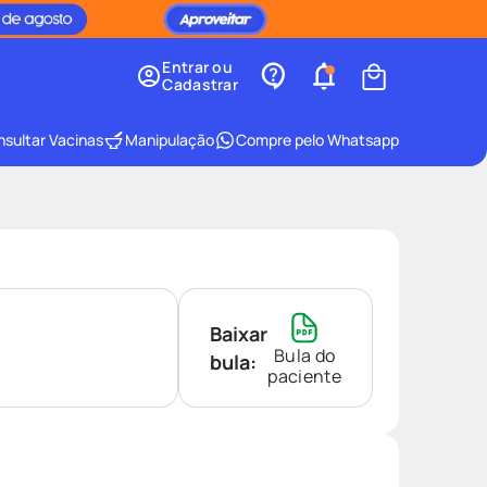
Entrar ou
Cadastrar
sultar Vacinas
Manipulação
Compre pelo Whatsapp
Baixar
Bula do
bula:
paciente