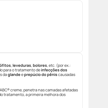
ófitos
,
leveduras
,
bolores
, etc. (por ex.:
ado para o tratamento de
infecções dos
es da
glande
e
prepúcio do pênis
causadas
do ABC® creme, penetra nas camadas afetadas
do tratamento, a primeira melhora dos