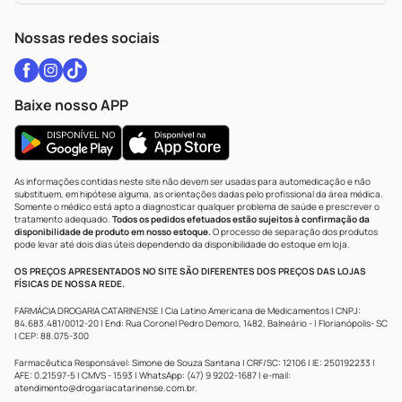
WhatsApp (47) 9202-1687
Atendimento@drogariacatarinense.com.br
Nossas redes sociais
Baixe nosso APP
As informações contidas neste site não devem ser usadas para automedicação e não
substituem, em hipótese alguma, as orientações dadas pelo profissional da área médica.
Somente o médico está apto a diagnosticar qualquer problema de saúde e prescrever o
tratamento adequado.
Todos os pedidos efetuados estão sujeitos à confirmação da
disponibilidade de produto em nosso estoque.
O processo de separação dos produtos
pode levar até dois dias úteis dependendo da disponibilidade do estoque em loja.
OS PREÇOS APRESENTADOS NO SITE SÃO DIFERENTES DOS PREÇOS DAS LOJAS
FÍSICAS DE NOSSA REDE.
FARMÁCIA DROGARIA CATARINENSE | Cia Latino Americana de Medicamentos | CNPJ:
84.683.481/0012-20 | End: Rua Coronel Pedro Demoro, 1482, Balneário - | Florianópolis- SC
| CEP: 88.075-300
Farmacêutica Responsável: Simone de Souza Santana | CRF/SC: 12106 | IE: 250192233 |
AFE: 0.21597-5 | CMVS - 1593 | WhatsApp: (47) 9 9202-1687 | e-mail:
atendimento@drogariacatarinense.com.br
.