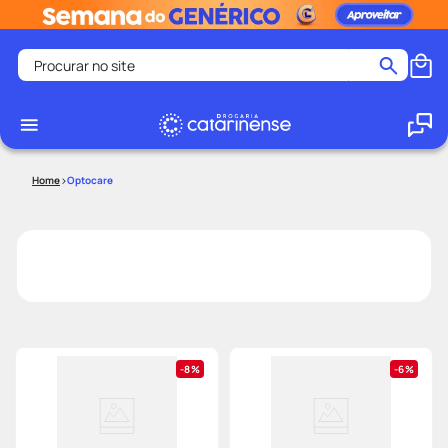
Procurar no site
Termos mais buscados
coristina
1
º
medley
2
º
Optocare
shampoo
3
º
tadalafila
4
º
ozivy
5
º
lenço umedecido
6
º
protetor solar
7
º
desodorante
8
º
8%
6%
fralda pampers
9
º
teste gravidez
10
º