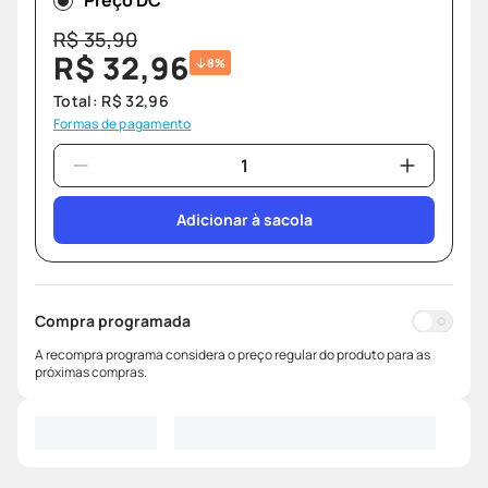
Preço DC
R$
35
,
90
R$
32
,
96
8%
Total:
R$
32
,
96
Formas de pagamento
Adicionar à sacola
Compra programada
A recompra programa considera o preço regular do produto para as
próximas compras.