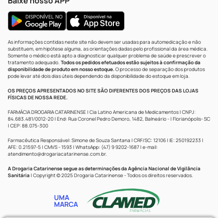
Baixe nosso APP
As informações contidas neste site não devem ser usadas para automedicação e não
substituem, em hipótese alguma, as orientações dadas pelo profissional da área médica.
Somente o médico está apto a diagnosticar qualquer problema de saúde e prescrever o
tratamento adequado.
Todos os pedidos efetuados estão sujeitos à confirmação da
disponibilidade de produto em nosso estoque.
O processo de separação dos produtos
pode levar até dois dias úteis dependendo da disponibilidade do estoque em loja.
OS PREÇOS APRESENTADOS NO SITE SÃO DIFERENTES DOS PREÇOS DAS LOJAS
FÍSICAS DE NOSSA REDE.
FARMÁCIA DROGARIA CATARINENSE | Cia Latino Americana de Medicamentos | CNPJ:
84.683.481/0012-20 | End: Rua Coronel Pedro Demoro, 1482, Balneário - | Florianópolis- SC
| CEP: 88.075-300
Farmacêutica Responsável: Simone de Souza Santana | CRF/SC: 12106 | IE: 250192233 |
AFE: 0.21597-5 | CMVS - 1593 | WhatsApp: (47) 9 9202-1687 | e-mail:
atendimento@drogariacatarinense.com.br
.
A Drogaria Catarinense segue as determinações da Agência Nacional de Vigilância
Sanitária
| Copyright © 2025 Drogaria Catarinense - Todos os direitos reservados.
UMA
MARCA