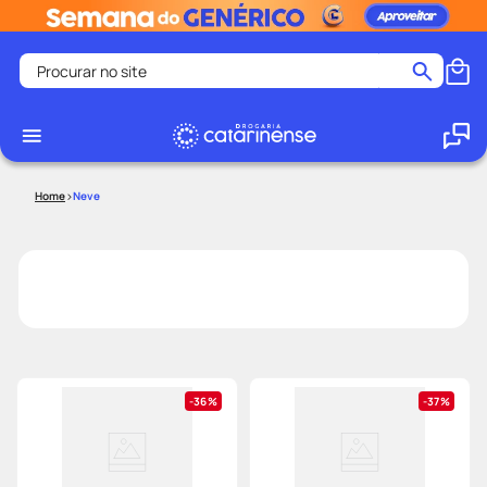
Procurar no site
Termos mais buscados
coristina
1
º
medley
2
º
Neve
fralda
3
º
protetor solar facial
4
º
shampoo
5
º
tadalafila
6
º
lenço umedecido
7
º
sabonete liquido
8
º
36%
37%
desodorante
9
º
protetor solar
10
º