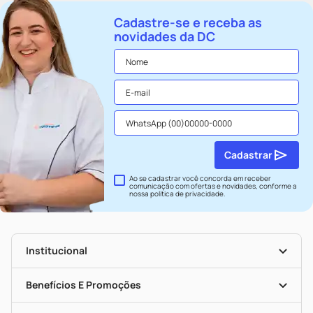
Cadastre-se e receba as
novidades da DC
Cadastrar
Ao se cadastrar você concorda em receber
comunicação com ofertas e novidades, conforme a
nossa
política de privacidade
.
Institucional
História
Nossas Lojas
Benefícios E Promoções
Trabalhe Conosco
Seja Uma Loja Parceira
Clube DC