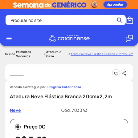
Procurar no site
Termos mais buscados
coristina
1
º
medley
2
º
Primeiros
Atadura e
Atadura Neve Elástica Branca 20cmx2,2m
Socorros
Gaze
protetor solar facial
3
º
shampoo
4
º
tadalafila
5
º
Vendido e entregue por:
Drogaria Catarinense
lenço umedecido
6
º
Atadura Neve Elástica Branca 20cmx2,2m
ozivy
7
º
Cód
:
703043
Neve
protetor solar
8
º
fralda pampers
9
º
Preço DC
teste gravidez
10
º