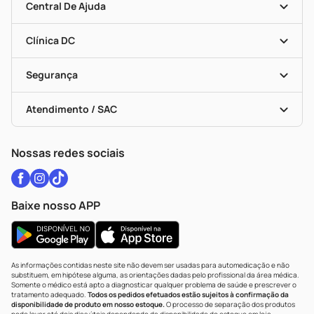
Mapa De Categorias
Convênios
Central De Ajuda
Programa Popular Do Brasil
Encarte De Ofertas
Entrega
Dermaclub
Recompra Programada
Clínica DC
Descontos De Laboratório (PBM)
Medicamentos Com Receita
Cupons E Ofertas
Alomed
Vacinas
Black Friday
Formas De Pagamento
Serviços Farmacêuticos
Segurança
Troca E Devolução
Testes Rápidos
Bulas De A A Z
Autoteste Covid-19
Certificado De Segurança
Políticas De Marketplace
Vacinas
Portal Da Privacidade
Atendimento / SAC
Política De Privacidade
WhatsApp (47) 9202-1687
Atendimento@drogariacatarinense.com.br
Nossas redes sociais
Baixe nosso APP
As informações contidas neste site não devem ser usadas para automedicação e não
substituem, em hipótese alguma, as orientações dadas pelo profissional da área médica.
Somente o médico está apto a diagnosticar qualquer problema de saúde e prescrever o
tratamento adequado.
Todos os pedidos efetuados estão sujeitos à confirmação da
disponibilidade de produto em nosso estoque.
O processo de separação dos produtos