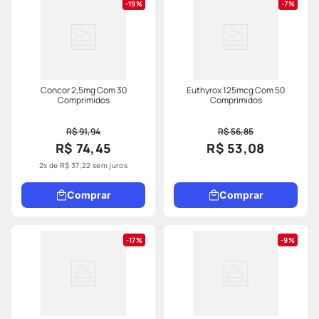
19%
7%
Concor 2,5mg Com 30
Euthyrox 125mcg Com 50
Comprimidos
Comprimidos
R$ 91,94
R$ 56,85
R$ 74,45
R$ 53,08
2
x de
R$
37
,
22
sem juros
Comprar
Comprar
17%
9%