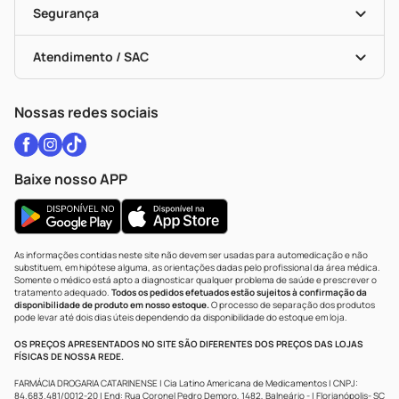
Black Friday
Formas De Pagamento
Serviços Farmacêuticos
Segurança
Troca E Devolução
Testes Rápidos
Bulas De A A Z
Autoteste Covid-19
Certificado De Segurança
Políticas De Marketplace
Vacinas
Portal Da Privacidade
Atendimento / SAC
Política De Privacidade
WhatsApp (47) 9202-1687
Atendimento@drogariacatarinense.com.br
Nossas redes sociais
Baixe nosso APP
As informações contidas neste site não devem ser usadas para automedicação e não
substituem, em hipótese alguma, as orientações dadas pelo profissional da área médica.
Somente o médico está apto a diagnosticar qualquer problema de saúde e prescrever o
tratamento adequado.
Todos os pedidos efetuados estão sujeitos à confirmação da
disponibilidade de produto em nosso estoque.
O processo de separação dos produtos
pode levar até dois dias úteis dependendo da disponibilidade do estoque em loja.
OS PREÇOS APRESENTADOS NO SITE SÃO DIFERENTES DOS PREÇOS DAS LOJAS
FÍSICAS DE NOSSA REDE.
FARMÁCIA DROGARIA CATARINENSE | Cia Latino Americana de Medicamentos | CNPJ:
84.683.481/0012-20 | End: Rua Coronel Pedro Demoro, 1482, Balneário - | Florianópolis- SC