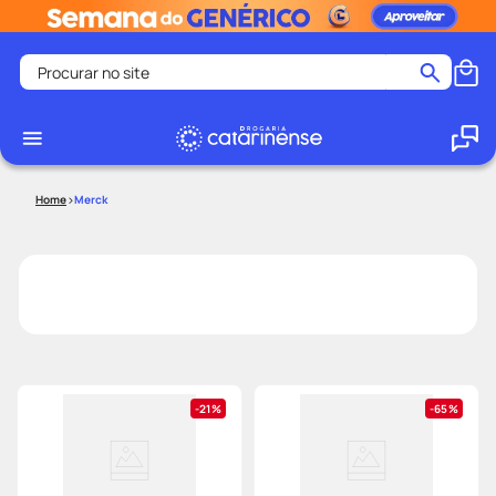
Procurar no site
Termos mais buscados
coristina
1
º
medley
2
º
Merck
protetor solar facial
3
º
shampoo
4
º
tadalafila
5
º
lenço umedecido
6
º
ozivy
7
º
protetor solar
8
º
21%
65%
fralda pampers
9
º
teste gravidez
10
º