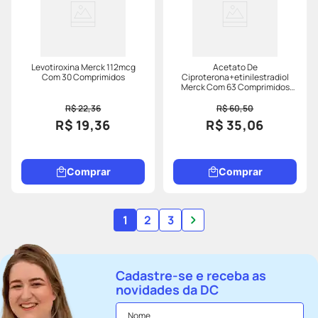
Levotiroxina Merck 112mcg
Acetato De
Com 30 Comprimidos
Ciproterona+etinilestradiol
Merck Com 63 Comprimidos
Revestidos
R$ 22,36
R$ 60,50
R$ 19,36
R$ 35,06
Comprar
Comprar
1
2
3
Cadastre-se e receba as
novidades da DC