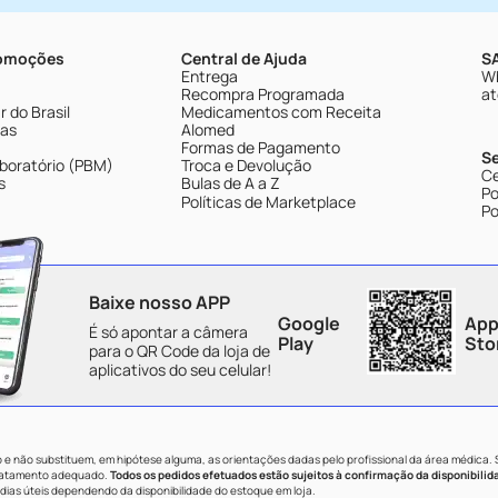
romoções
Central de Ajuda
SA
Entrega
Wh
Recompra Programada
at
 do Brasil
Medicamentos com Receita
tas
Alomed
Formas de Pagamento
S
boratório (PBM)
Troca e Devolução
Ce
s
Bulas de A a Z
Po
Políticas de Marketplace
Po
Baixe nosso APP
Google
App
É só apontar a câmera
Play
Sto
para o QR Code da loja de
aplicativos do seu celular!
e não substituem, em hipótese alguma, as orientações dadas pelo profissional da área médica.
tratamento adequado.
Todos os pedidos efetuados estão sujeitos à confirmação da disponibilid
dias úteis dependendo da disponibilidade do estoque em loja.