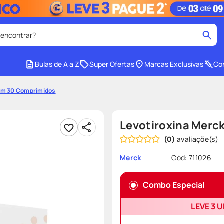
 encontrar?
cados
Bulas de A a Z
Super Ofertas
Marcas Exclusivas
Con
medley
2
º
om 30 Comprimidos
protetor solar facial
4
º
tadalafila
6
º
Levotiroxina Mer
cido
sabonete liquido
8
º
(
0
)
e
protetor solar
10
º
Cód
:
711026
Merck
Combo Especial
LEVE 3 