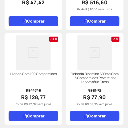
R$ 47,42
R$ 516,60
6
x de
R$
86
,
10
sem juros
Comprar
Comprar
12%
5%
Hidrion Com 100 Comprimidos
Flebodia Diosmina 600mg Com
15 Comprimidos Revestidos
Laboratório Gross
R$ 147,16
R$ 81,72
R$ 128,77
R$ 77,90
3
x de
R$
42
,
92
sem juros
2
x de
R$
38
,
95
sem juros
Comprar
Comprar