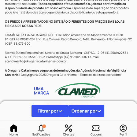
tratamento adequado.
Todos os pedidos efetuados estão sujeitos à confirmação da
disponibilidade de produto em nosso estoque.
O processo de separação dos produtos
pode levar até dois dias úteis dependendo da disponibilidade do estoque em loja.
OS PREÇOS APRESENTADOS NO SITE SÃO DIFERENTES DOS PREÇOS DAS LOJAS
FÍSICAS DE NOSSA REDE.
FARMÁCIA DROGARIA CATARINENSE | Cia Latino Americana de Medicamentos | CNPJ:
84.683.481/0012-20 | End: Rua Coronel Pedro Demoro, 1482, Balneário - | Florianópolis- SC
| CEP: 88.075-300
Farmacêutica Responsável: Simone de Souza Santana | CRF/SC: 12106 | IE: 250192233 |
AFE: 0.21597-5 | CMVS - 1593 | WhatsApp: (47) 9 9202-1687 | e-mail:
atendimento@drogariacatarinense.com.br
.
A Drogaria Catarinense segue as determinações da Agência Nacional de Vigilância
Sanitária
| Copyright © 2025 Drogaria Catarinense - Todos os direitos reservados.
UMA
MARCA
Powered by
Developed by
Filtrar por
Ordenar por
Home
Notificações
Ofertas
Cupons
Perfil