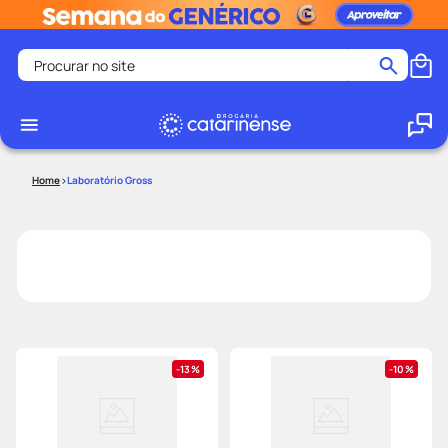
Procurar no site
Termos mais buscados
coristina
1
º
medley
2
º
Laboratório Gross
protetor solar facial
3
º
shampoo
4
º
tadalafila
5
º
lenço umedecido
6
º
ozivy
7
º
protetor solar
8
º
13%
10%
fralda pampers
9
º
teste gravidez
10
º