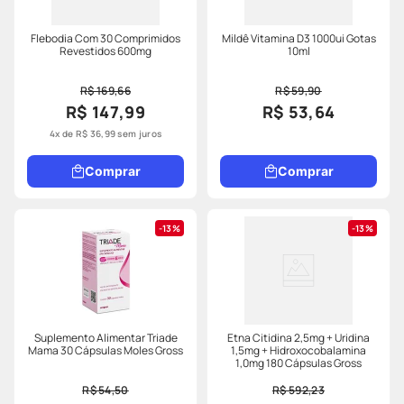
Flebodia Com 30 Comprimidos
Mildê Vitamina D3 1000ui Gotas
Revestidos 600mg
10ml
R$ 169,66
R$ 59,90
R$ 147,99
R$ 53,64
4
x de
R$
36
,
99
sem juros
Comprar
Comprar
13%
13%
Suplemento Alimentar Triade
Etna Citidina 2,5mg + Uridina
Mama 30 Cápsulas Moles Gross
1,5mg + Hidroxocobalamina
1,0mg 180 Cápsulas Gross
R$ 54,50
R$ 592,23