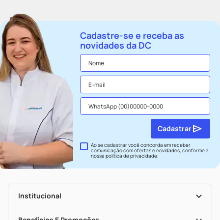
Cadastre-se e receba as
novidades da DC
Cadastrar
Ao se cadastrar você concorda em receber
comunicação com ofertas e novidades, conforme a
nossa
política de privacidade
.
Institucional
História
Nossas Lojas
Benefícios E Promoções