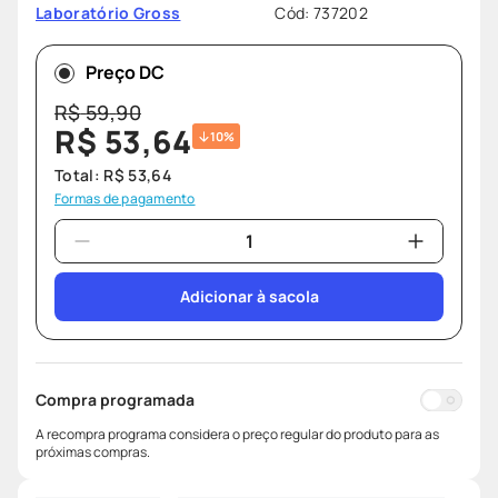
Cód
:
737202
Laboratório Gross
ozivy
8
º
lenço umedecido
9
º
Preço DC
protetor solar
10
º
R$
59
,
90
R$
53
,
64
10%
Total:
R$
53
,
64
Formas de pagamento
Adicionar à sacola
Compra programada
A recompra programa considera o preço regular do produto para as
próximas compras.