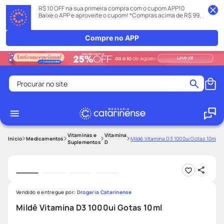
R$ 10 OFF na sua primeira compra com o cupom APP10
Baixe o APP e aproveite o cupom! *Compras acima de R$ 99.
Compre no APP
Procurar no site
Termos mais buscados
coristina
1
º
medley
2
º
Vitaminas e
Vitamina
Medicamentos
Mildê Vitamina D3 1000ui Gotas 10ml
Suplementos
D
fralda
3
º
protetor solar facial
4
º
shampoo
5
º
Vendido e entregue por:
Drogaria Catarinense
tadalafila
6
º
Mildê Vitamina D3 1000ui Gotas 10ml
mounjaro
7
º