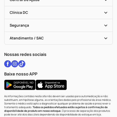
Programa Popular Do Brasil
Encarte De Ofertas
Entrega
Dermaclub
Recompra Programada
Clínica DC
Descontos De Laboratório (PBM)
Medicamentos Com Receita
Cupons E Ofertas
Alomed
Vacinas
Black Friday
Formas De Pagamento
Serviços Farmacêuticos
Segurança
Troca E Devolução
Testes Rápidos
Bulas De A A Z
Autoteste Covid-19
Certificado De Segurança
Políticas De Marketplace
Vacinas
Portal Da Privacidade
Atendimento / SAC
Política De Privacidade
WhatsApp (47) 9202-1687
Atendimento@drogariacatarinense.com.br
Nossas redes sociais
Baixe nosso APP
As informações contidas neste site não devem ser usadas para automedicação e não
substituem, em hipótese alguma, as orientações dadas pelo profissional da área médica.
Somente o médico está apto a diagnosticar qualquer problema de saúde e prescrever o
tratamento adequado.
Todos os pedidos efetuados estão sujeitos à confirmação da
disponibilidade de produto em nosso estoque.
O processo de separação dos produtos
pode levar até dois dias úteis dependendo da disponibilidade do estoque em loja.