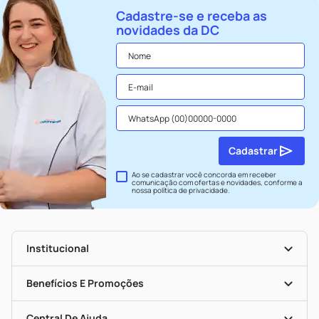
Cadastre-se e receba as
novidades da DC
Cadastrar
Ao se cadastrar você concorda em receber
comunicação com ofertas e novidades, conforme a
nossa
política de privacidade
.
Institucional
História
Nossas Lojas
Benefícios E Promoções
Trabalhe Conosco
Seja Uma Loja Parceira
Clube DC
Mapa De Categorias
Convênios
Central De Ajuda