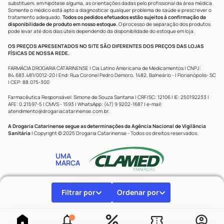
substituem, em hipótese alguma, as orientações dadas pelo profissional da área médica.
Somente o médico está apto a diagnosticar qualquer problema de saúde e prescrever o
tratamento adequado.
Todos os pedidos efetuados estão sujeitos à confirmação da
disponibilidade de produto em nosso estoque.
O processo de separação dos produtos
pode levar até dois dias úteis dependendo da disponibilidade do estoque em loja.
OS PREÇOS APRESENTADOS NO SITE SÃO DIFERENTES DOS PREÇOS DAS LOJAS
FÍSICAS DE NOSSA REDE.
FARMÁCIA DROGARIA CATARINENSE | Cia Latino Americana de Medicamentos | CNPJ:
84.683.481/0012-20 | End: Rua Coronel Pedro Demoro, 1482, Balneário - | Florianópolis- SC
| CEP: 88.075-300
Farmacêutica Responsável: Simone de Souza Santana | CRF/SC: 12106 | IE: 250192233 |
AFE: 0.21597-5 | CMVS - 1593 | WhatsApp: (47) 9 9202-1687 | e-mail:
atendimento@drogariacatarinense.com.br
.
A Drogaria Catarinense segue as determinações da Agência Nacional de Vigilância
Sanitária
| Copyright © 2025 Drogaria Catarinense - Todos os direitos reservados.
UMA
MARCA
Powered by
Developed by
Filtrar por
Ordenar por