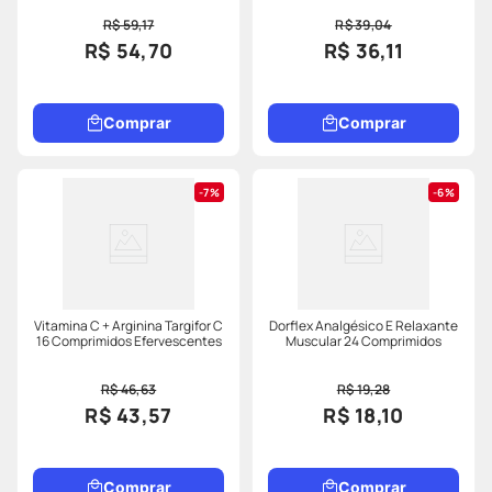
R$ 59,17
R$ 39,04
R$ 54,70
R$ 36,11
Comprar
Comprar
7%
6%
Vitamina C + Arginina Targifor C
Dorflex Analgésico E Relaxante
16 Comprimidos Efervescentes
Muscular 24 Comprimidos
R$ 46,63
R$ 19,28
R$ 43,57
R$ 18,10
Comprar
Comprar