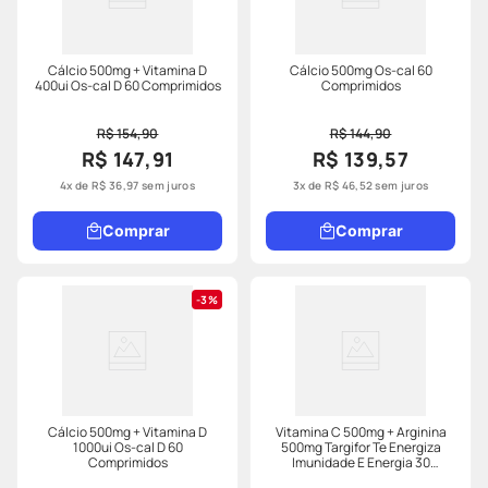
Cálcio 500mg + Vitamina D
Cálcio 500mg Os-cal 60
400ui Os-cal D 60 Comprimidos
Comprimidos
R$ 154,90
R$ 144,90
R$ 147,91
R$ 139,57
4
x de
R$
36
,
97
sem juros
3
x de
R$
46
,
52
sem juros
Comprar
Comprar
3%
Cálcio 500mg + Vitamina D
Vitamina C 500mg + Arginina
1000ui Os-cal D 60
500mg Targifor Te Energiza
Comprimidos
Imunidade E Energia 30
Comprimidos