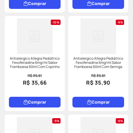
Comprar
Comprar
10%
9%
Antialergico Allegra Pediátrico
Antialergico Allegra Pediátrico
Fexofenadina 6mg/ml Sabor
Fexofenadina 6mg/ml Sabor
Framboesa 60ml Com Copinho
Framboesa 60ml Com Seringa
R$ 39,61
R$ 39,61
R$ 35,66
R$ 35,90
Comprar
Comprar
9%
9%