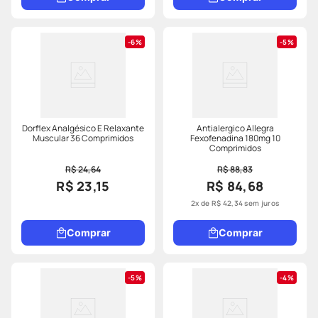
6%
5%
Dorflex Analgésico E Relaxante
Antialergico Allegra
Muscular 36 Comprimidos
Fexofenadina 180mg 10
Comprimidos
R$ 24,64
R$ 88,83
R$ 23,15
R$ 84,68
2
x de
R$
42
,
34
sem juros
Comprar
Comprar
5%
4%