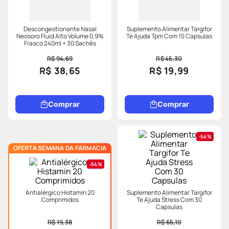
Descongestionante Nasal
Suplemento Alimentar Targifor
Neosoro Fluid Alto Volume 0,9%
Te Ajuda Tpm Com 15 Capsulas
Frasco 240ml + 30 Sachês
R$ 94,69
R$ 45,30
R$ 38,65
R$ 19,99
Comprar
Comprar
54%
OFERTA SEMANA DA FARMACIA
54%
Antialérgico Histamin 20
Suplemento Alimentar Targifor
Comprimidos
Te Ajuda Stress Com 30
Capsulas
R$ 19,38
R$ 65,10