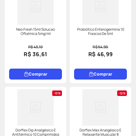
Neo Fresh 15ml Solucao
Probiótico Enterogermina 10
Oftalmica 5mg/ml
Frascos De 5ml
R$ 43,10
R$ 54,90
R$ 36,61
R$ 46,99
Comprar
Comprar
13%
12%
Dorflex Dip Analgésico E
Dorflex Max Analgésico E
Antitérmico 10 Comprimidos
Relaxante Muscular 8