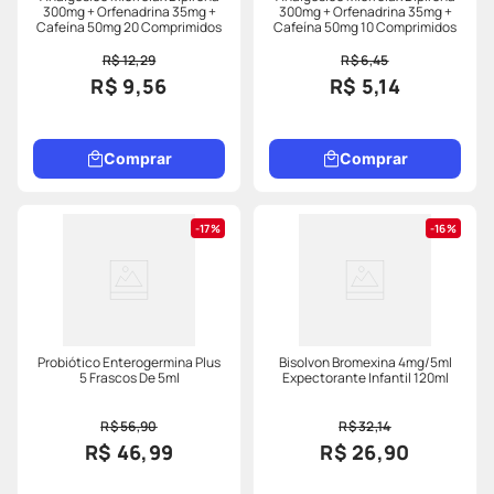
300mg + Orfenadrina 35mg +
300mg + Orfenadrina 35mg +
Cafeína 50mg 20 Comprimidos
Cafeína 50mg 10 Comprimidos
R$ 12,29
R$ 6,45
R$ 9,56
R$ 5,14
Comprar
Comprar
17%
16%
Probiótico Enterogermina Plus
Bisolvon Bromexina 4mg/5ml
5 Frascos De 5ml
Expectorante Infantil 120ml
R$ 56,90
R$ 32,14
R$ 46,99
R$ 26,90