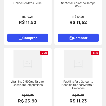
Colírio Neo Brasil 20ml
Neotoss Pediátrico Xarope
60ml
R$ 19,24
R$ 19,20
R$ 11,52
R$ 11,52
Comprar
Comprar
35%
34%
Vitamina C 500mg Targifor
Pastilha Para Garganta
Cewin 30 Comprimidos
Neopiridin Sabor Menta 12
Unidades
R$ 39,99
R$ 16,90
R$ 25,90
R$ 11,23