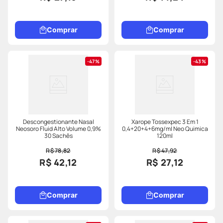
Comprar
Comprar
47%
43%
Descongestionante Nasal
Xarope Tossexpec 3 Em 1
Neosoro Fluid Alto Volume 0,9%
0,4+20+4+6mg/ml Neo Quimica
30 Sachês
120ml
R$ 78,82
R$ 47,92
R$ 42,12
R$ 27,12
Comprar
Comprar