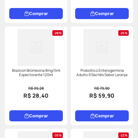
Comprar
Comprar
28%
25%
Bisolvon Bromexina 8mg/5ml
Probiótico Enterogermina
Expectorante 120ml
Adulto 9 Sachês Sabor Laranja
R$ 39,28
R$ 79,90
R$ 28,40
R$ 59,90
Comprar
Comprar
25%
22%