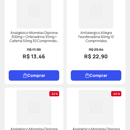
Analgésico Miorrelax Dipirona
Antialergico Allegra
300mg + Orfenadrina 35mg +
Fexofenadina 60mg 10
Cafeína 50mg 30 Comprimidos
Comprimidos
Revestidos
R$ 17,90
R$ 29,54
R$ 13,46
R$ 22,90
Comprar
Comprar
22%
20%
Analgésico Miorrelax Dipirona
Analgésico Miorrelax Dipirona