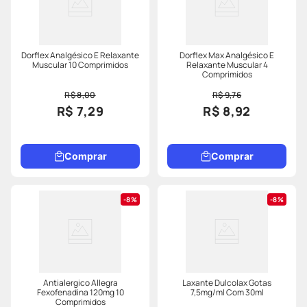
Dorflex Analgésico E Relaxante
Dorflex Max Analgésico E
Muscular 10 Comprimidos
Relaxante Muscular 4
Comprimidos
R$ 8,00
R$ 9,76
R$ 7,29
R$ 8,92
Comprar
Comprar
8%
8%
Antialergico Allegra
Laxante Dulcolax Gotas
Fexofenadina 120mg 10
7,5mg/ml Com 30ml
Comprimidos