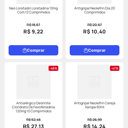
Neo Loratadin Loratadina 10mg
Antigripal Neolefrin Dia 20
Com 12 Comprimidos
Comprimidos
R$ 18,57
R$ 20,67
R$ 9,22
R$ 10,40
Comprar
Comprar
48%
47%
Antialérgico Desrinite
Antigripal Neolefrin Cereja
Cloridrato De Fexofenadina
Xarope 60ml
120mg 10 Comprimidos
R$ 52,46
R$ 26,99
R$ 27,13
R$ 14,24