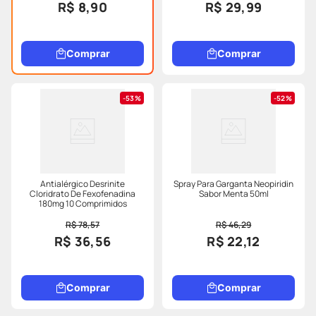
R$ 8,90
R$ 29,99
Comprar
Comprar
53%
52%
Antialérgico Desrinite
Spray Para Garganta Neopiridin
Cloridrato De Fexofenadina
Sabor Menta 50ml
180mg 10 Comprimidos
R$ 78,57
R$ 46,29
R$ 36,56
R$ 22,12
Comprar
Comprar