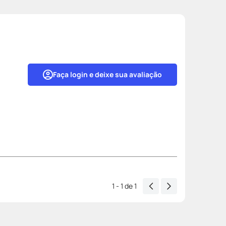
Faça login e deixe sua avaliação
1 - 1
de
1