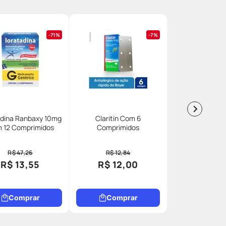
71%
7%
adina Ranbaxy 10mg
Claritin Com 6
 12 Comprimidos
Comprimidos
R$ 47,26
R$ 12,84
R$ 13,55
R$ 12,00
Comprar
Comprar