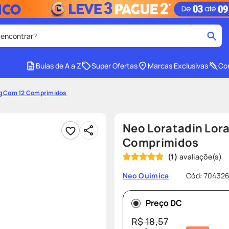
 encontrar?
cados
Bulas de A a Z
Super Ofertas
Marcas Exclusivas
Con
medley
2
º
mg Com 12 Comprimidos
r facial
shampoo
4
º
lenço umedecido
6
º
Neo Loratadin Lor
protetor solar
8
º
Comprimidos
(
1
)
ers
teste gravidez
10
º
Cód
:
70432
Neo Quimica
Preço DC
R$
18
,
57