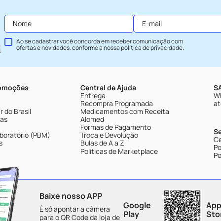
Ao se cadastrar você concorda em receber comunicação com
ofertas e novidades, conforme a nossa
política de privacidade
.
romoções
Central de Ajuda
SA
Entrega
Wh
Recompra Programada
at
 do Brasil
Medicamentos com Receita
tas
Alomed
Formas de Pagamento
S
boratório (PBM)
Troca e Devolução
Ce
s
Bulas de A a Z
Po
Políticas de Marketplace
Po
Baixe nosso APP
Google
App
É só apontar a câmera
Play
Sto
para o QR Code da loja de