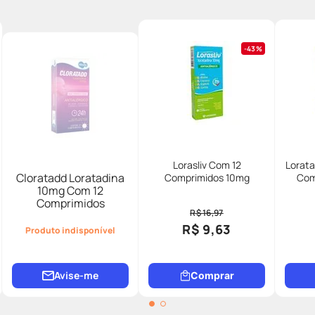
43%
Lorasliv Com 12
Lorat
Cloratadd Loratadina
Comprimidos 10mg
Com
10mg Com 12
Comprimidos
R$ 16,97
R$ 9,63
Produto indisponível
Avise-me
Comprar