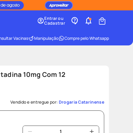
Entrar ou
Cadastrar
sultar Vacinas
Manipulação
Compre pelo Whatsapp
atadina 10mg Com 12
6
Vendido e entregue por:
Drogaria Catarinense