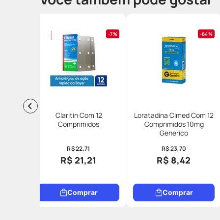
7%
64%
Claritin Com 12
Loratadina Cimed Com 12
Comprimidos
Comprimidos 10mg
Generico
R$ 22,71
R$ 23,70
R$ 21,21
R$ 8,42
Comprar
Comprar