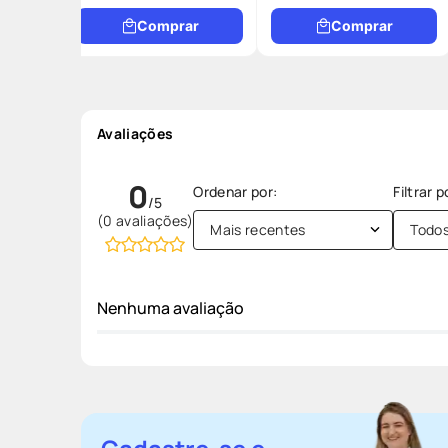
Comprar
Comprar
Avaliações
0
(0 avaliações)
Mais recentes
Todo
Nenhuma avaliação