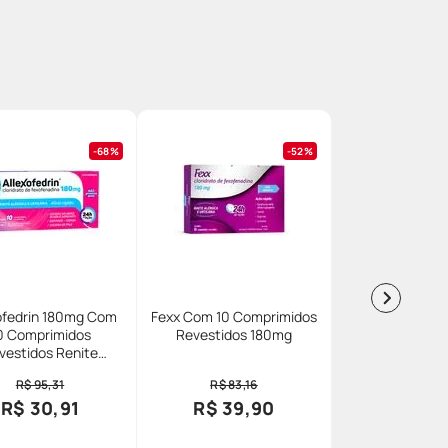
68%
52%
ofedrin 180mg Com
Fexx Com 10 Comprimidos
0 Comprimidos
Revestidos 180mg
vestidos Renite
caria Alivio
R$ 95,31
R$ 83,16
o 24 Horas De Acao
R$ 30,91
R$ 39,90