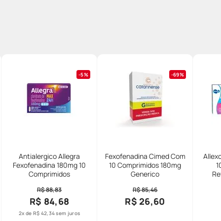
5%
69%
Antialergico Allegra
Fexofenadina Cimed Com
Allex
Fexofenadina 180mg 10
10 Comprimidos 180mg
1
Comprimidos
Generico
Re
Alergica E Urti
R$ 88,83
R$ 85,46
Rapid
R$ 84,68
R$ 26,60
2
x de
R$
42
,
34
sem juros