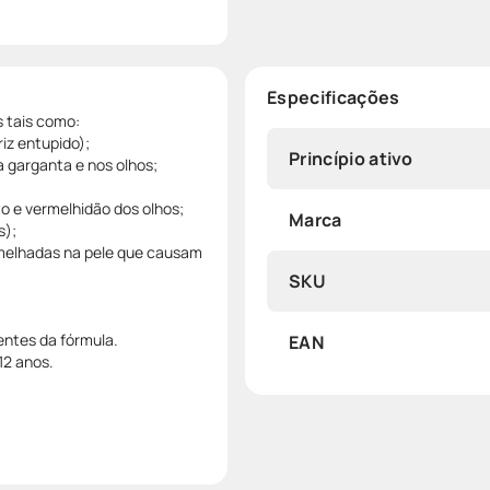
Especificações
s tais como:
riz entupido);
Princípio ativo
na garganta e nos olhos;
o e vermelhidão dos olhos;
Marca
s);
ermelhadas na pele que causam
SKU
entes da fórmula.
EAN
12 anos.