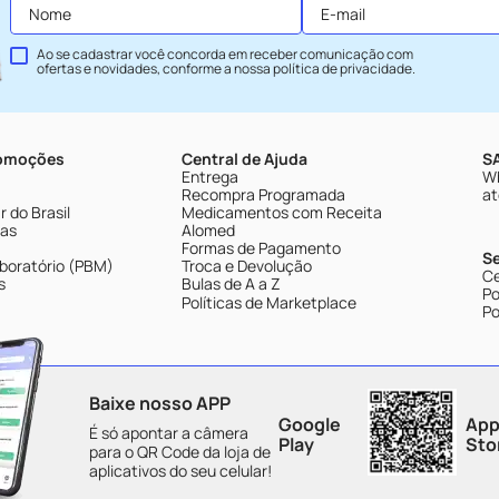
Ao se cadastrar você concorda em receber comunicação com
ofertas e novidades, conforme a nossa
política de privacidade
.
romoções
Central de Ajuda
SA
Entrega
Wh
Recompra Programada
at
 do Brasil
Medicamentos com Receita
tas
Alomed
Formas de Pagamento
S
boratório (PBM)
Troca e Devolução
Ce
s
Bulas de A a Z
Po
Políticas de Marketplace
Po
Baixe nosso APP
Google
App
É só apontar a câmera
Play
Sto
para o QR Code da loja de
aplicativos do seu celular!