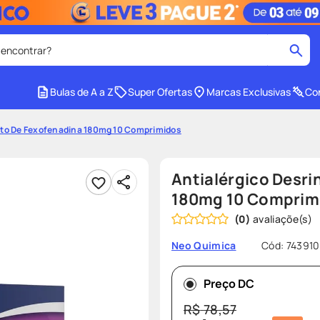
 encontrar?
cados
Bulas de A a Z
Super Ofertas
Marcas Exclusivas
Con
medley
2
º
rato De Fexofenadina 180mg 10 Comprimidos
tadalafila
4
º
lenço umedecido
6
º
Antialérgico Desri
ar
desodorante
8
º
180mg 10 Comprim
(
0
)
ers
teste gravidez
10
º
Cód
:
743910
Neo Quimica
Preço DC
R$
78
,
57