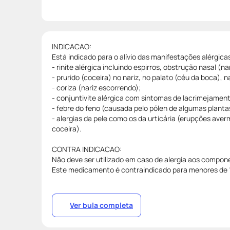
INDICACAO:
Está indicado para o alívio das manifestações alérgica
- rinite alérgica incluindo espirros, obstrução nasal (na
- prurido (coceira) no nariz, no palato (céu da boca), 
- coriza (nariz escorrendo);
- conjuntivite alérgica com sintomas de lacrimejament
- febre do feno (causada pelo pólen de algumas planta
- alergias da pele como os da urticária (erupções av
coceira).
CONTRA INDICACAO:
Não deve ser utilizado em caso de alergia aos compon
Este medicamento é contraindicado para menores de 
Ver bula completa