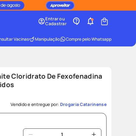
Entrar ou
Cadastrar
sultar Vacinas
Manipulação
Compre pelo Whatsapp
nite Cloridrato De Fexofenadina
idos
Vendido e entregue por:
Drogaria Catarinense