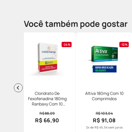
Você também pode gostar
24%
12%
Cloridrato De
Altiva 180mg Com 10
Fexofenadina 180mg
Comprimidos
Ranbaxy Com 10
Comprimidos Revestidos
R$ 88,09
R$ 103,04
Generico
R$ 66,90
R$ 91,08
2
x de
R$
45
,
54
sem juros