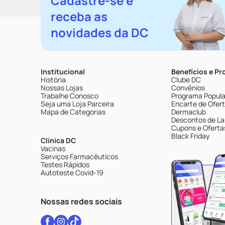
Cadastre-se e
receba as
novidades da DC
Institucional
Benefícios e P
História
Clube DC
Nossas Lojas
Convênios
Trabalhe Conosco
Programa Popular
Seja uma Loja Parceira
Encarte de Ofer
Mapa de Categorias
Dermaclub
Descontos de La
Cupons e Oferta
Black Friday
Clínica DC
Vacinas
Serviços Farmacêuticos
Testes Rápidos
Autoteste Covid-19
Nossas redes sociais