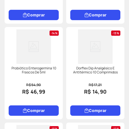
Comprar
Comprar
14%
13%
Probiótico Enterogermina 10
Dorflex Dip Analgésico E
Frascos De 5ml
Antitérmico 10 Comprimidos
R$ 54,90
R$ 17,21
R$ 46,99
R$ 14,90
Comprar
Comprar
13%
12%