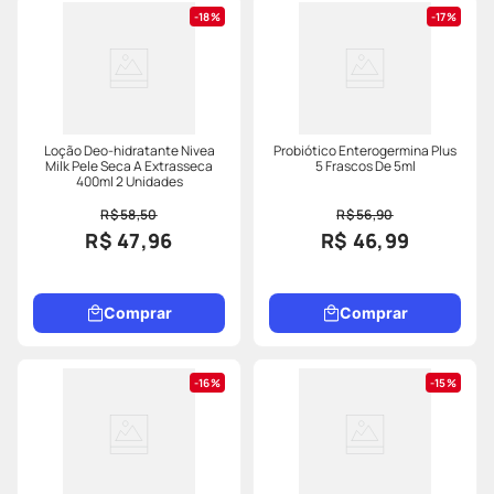
18%
17%
Loção Deo-hidratante Nivea
Probiótico Enterogermina Plus
Milk Pele Seca A Extrasseca
5 Frascos De 5ml
400ml 2 Unidades
R$ 58,50
R$ 56,90
R$ 47,96
R$ 46,99
Comprar
Comprar
16%
15%