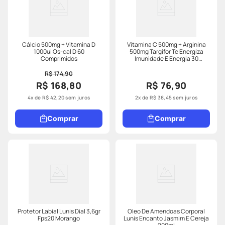
Cálcio 500mg + Vitamina D
Vitamina C 500mg + Arginina
1000ui Os-cal D 60
500mg Targifor Te Energiza
Comprimidos
Imunidade E Energia 30
Comprimidos
R$ 174,90
R$ 168,80
R$ 76,90
4
x de
R$
42
,
20
sem juros
2
x de
R$
38
,
45
sem juros
Comprar
Comprar
Protetor Labial Lunis Dial 3,6gr
Oleo De Amendoas Corporal
Fps20 Morango
Lunis Encanto Jasmim E Cereja