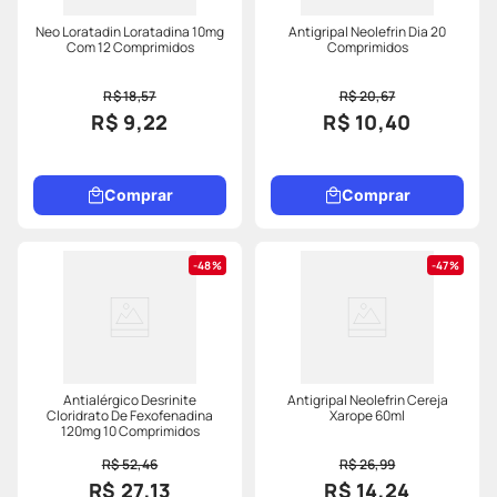
Neo Loratadin Loratadina 10mg
Antigripal Neolefrin Dia 20
Com 12 Comprimidos
Comprimidos
R$ 18,57
R$ 20,67
R$ 9,22
R$ 10,40
Comprar
Comprar
48%
47%
Antialérgico Desrinite
Antigripal Neolefrin Cereja
Cloridrato De Fexofenadina
Xarope 60ml
120mg 10 Comprimidos
R$ 52,46
R$ 26,99
R$ 27,13
R$ 14,24