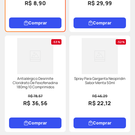
R$ 8,90
R$ 29,99
Comprar
Comprar
53%
52%
Antialérgico Desrinite
Spray Para Garganta Neopiridin
Cloridrato De Fexofenadina
Sabor Menta 50ml
180mg 10 Comprimidos
R$ 78,57
R$ 46,29
R$ 36,56
R$ 22,12
Comprar
Comprar