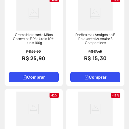
Creme Hidratante Mãos
Dorflex Max Analgésico E
Cotovelos E Pés Ureia 10%
Relaxante Muscular 8
Lunis 100g
Comprimidos
R$ 29,90
R$ 17,45
R$ 25,90
R$ 15,30
Comprar
Comprar
12%
12%