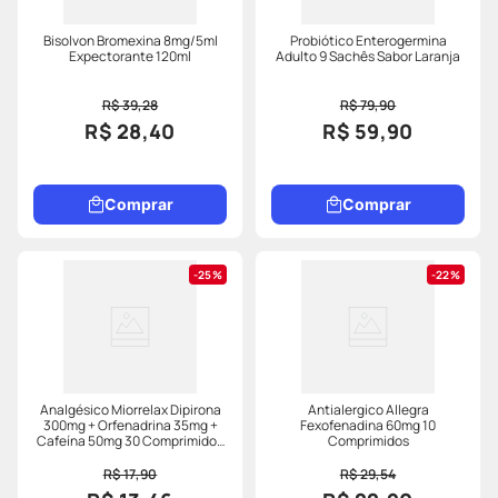
Bisolvon Bromexina 8mg/5ml
Probiótico Enterogermina
Expectorante 120ml
Adulto 9 Sachês Sabor Laranja
R$ 39,28
R$ 79,90
R$ 28,40
R$ 59,90
Comprar
Comprar
25%
22%
Analgésico Miorrelax Dipirona
Antialergico Allegra
300mg + Orfenadrina 35mg +
Fexofenadina 60mg 10
Cafeína 50mg 30 Comprimidos
Comprimidos
Revestidos
R$ 17,90
R$ 29,54