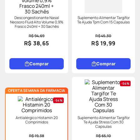
Descongestionante Nasal
Suplemento Alimentar Targifor
Neosoro Fluid Alto Volume 0,9%
Te Ajuda Tpm Com 15 Capsulas
Frasco 240ml + 30 Sachês
R$ 94,69
R$ 45,30
R$ 38,65
R$ 19,99
Comprar
Comprar
54%
OFERTA SEMANA DA FARMACIA
54%
Antialérgico Histamin 20
Suplemento Alimentar Targifor
Comprimidos
Te Ajuda Stress Com 30
Capsulas
R$ 19,38
R$ 65,10