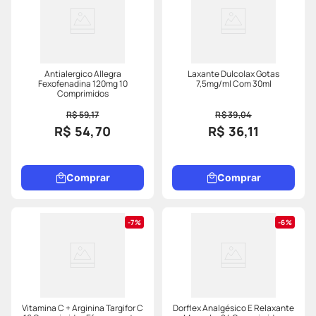
Antialergico Allegra
Laxante Dulcolax Gotas
Fexofenadina 120mg 10
7,5mg/ml Com 30ml
Comprimidos
R$ 59,17
R$ 39,04
R$ 54,70
R$ 36,11
Comprar
Comprar
7%
6%
Vitamina C + Arginina Targifor C
Dorflex Analgésico E Relaxante