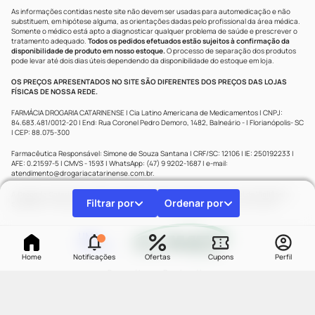
As informações contidas neste site não devem ser usadas para automedicação e não
substituem, em hipótese alguma, as orientações dadas pelo profissional da área médica.
Somente o médico está apto a diagnosticar qualquer problema de saúde e prescrever o
tratamento adequado.
Todos os pedidos efetuados estão sujeitos à confirmação da
disponibilidade de produto em nosso estoque.
O processo de separação dos produtos
pode levar até dois dias úteis dependendo da disponibilidade do estoque em loja.
OS PREÇOS APRESENTADOS NO SITE SÃO DIFERENTES DOS PREÇOS DAS LOJAS
FÍSICAS DE NOSSA REDE.
FARMÁCIA DROGARIA CATARINENSE | Cia Latino Americana de Medicamentos | CNPJ:
84.683.481/0012-20 | End: Rua Coronel Pedro Demoro, 1482, Balneário - | Florianópolis- SC
| CEP: 88.075-300
Farmacêutica Responsável: Simone de Souza Santana | CRF/SC: 12106 | IE: 250192233 |
AFE: 0.21597-5 | CMVS - 1593 | WhatsApp: (47) 9 9202-1687 | e-mail:
atendimento@drogariacatarinense.com.br
.
A Drogaria Catarinense segue as determinações da Agência Nacional de Vigilância
Filtrar por
Ordenar por
Sanitária
| Copyright © 2025 Drogaria Catarinense - Todos os direitos reservados.
UMA
MARCA
Home
Notificações
Ofertas
Cupons
Perfil
Powered by
Developed by