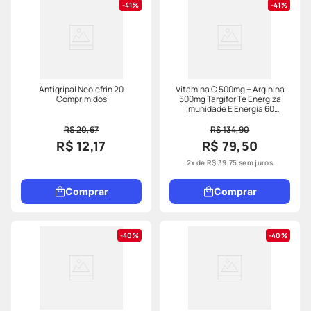
41%
41%
Antigripal Neolefrin 20
Vitamina C 500mg + Arginina
Comprimidos
500mg Targifor Te Energiza
Imunidade E Energia 60
Comprimidos
R$ 20,67
R$ 134,90
R$ 12,17
R$ 79,50
2
x de
R$
39
,
75
sem juros
Comprar
Comprar
40%
40%