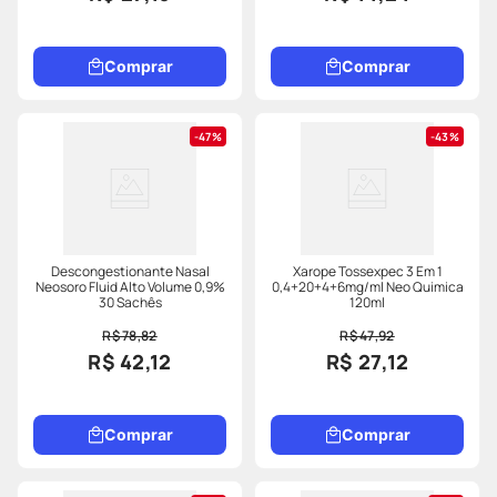
Comprar
Comprar
47%
43%
Descongestionante Nasal
Xarope Tossexpec 3 Em 1
Neosoro Fluid Alto Volume 0,9%
0,4+20+4+6mg/ml Neo Quimica
30 Sachês
120ml
R$ 78,82
R$ 47,92
R$ 42,12
R$ 27,12
Comprar
Comprar