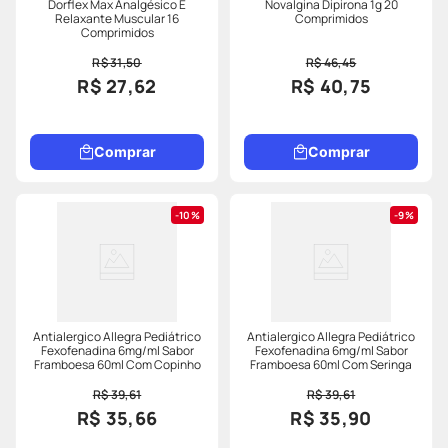
Dorflex Max Analgésico E
Novalgina Dipirona 1g 20
Relaxante Muscular 16
Comprimidos
Comprimidos
R$ 31,50
R$ 46,45
R$ 27,62
R$ 40,75
Comprar
Comprar
10%
9%
Antialergico Allegra Pediátrico
Antialergico Allegra Pediátrico
Fexofenadina 6mg/ml Sabor
Fexofenadina 6mg/ml Sabor
Framboesa 60ml Com Copinho
Framboesa 60ml Com Seringa
R$ 39,61
R$ 39,61
R$ 35,66
R$ 35,90