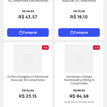
16 Comprimidos Efervescentes
Muscular 24 Comprimidos
R$ 46,63
R$ 19,28
R$ 43,57
R$ 18,10
Comprar
Comprar
6%
5%
Dorflex Analgésico E Relaxante
Antialergico Allegra
Muscular 36 Comprimidos
Fexofenadina 180mg 10
Comprimidos
R$ 24,64
R$ 88,83
R$ 23,15
R$ 84,68
2
x de
R$
42
,
34
sem juros