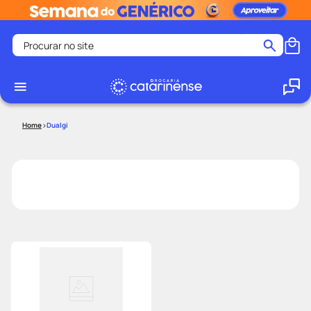
Procurar no site
Termos mais buscados
coristina
1
º
medley
2
º
Dualgi
protetor solar facial
3
º
shampoo
4
º
tadalafila
5
º
lenço umedecido
6
º
ozivy
7
º
protetor solar
8
º
fralda pampers
9
º
teste gravidez
10
º