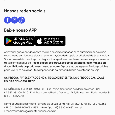
WhatsApp (47) 9202-1687
Atendimento@drogariacatarinense.com.br
Nossas redes sociais
Baixe nosso APP
As informações contidas neste site não devem ser usadas para automedicação e não
substituem, em hipótese alguma, as orientações dadas pelo profissional da área médica.
Somente o médico está apto a diagnosticar qualquer problema de saúde e prescrever o
tratamento adequado.
Todos os pedidos efetuados estão sujeitos à confirmação da
disponibilidade de produto em nosso estoque.
O processo de separação dos produtos
pode levar até dois dias úteis dependendo da disponibilidade do estoque em loja.
OS PREÇOS APRESENTADOS NO SITE SÃO DIFERENTES DOS PREÇOS DAS LOJAS
FÍSICAS DE NOSSA REDE.
FARMÁCIA DROGARIA CATARINENSE | Cia Latino Americana de Medicamentos | CNPJ:
84.683.481/0012-20 | End: Rua Coronel Pedro Demoro, 1482, Balneário - | Florianópolis- SC
| CEP: 88.075-300
Farmacêutica Responsável: Simone de Souza Santana | CRF/SC: 12106 | IE: 250192233 |
AFE: 0.21597-5 | CMVS - 1593 | WhatsApp: (47) 9 9202-1687 | e-mail:
atendimento@drogariacatarinense.com.br
.