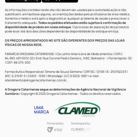
As informações contidas neste site não devem ser usadas para automedicação e não
substituem, em hipótese alguma, as orientações dadas pelo profissional da área médica.
Somente o médico está apto a diagnosticar qualquer problema de saúde e prescrever o
tratamento adequado.
Todos os pedidos efetuados estão sujeitos à confirmação da
disponibilidade de produto em nosso estoque.
O processo de separação dos produtos
pode levar até dois dias úteis dependendo da disponibilidade do estoque em loja.
OS PREÇOS APRESENTADOS NO SITE SÃO DIFERENTES DOS PREÇOS DAS LOJAS
FÍSICAS DE NOSSA REDE.
FARMÁCIA DROGARIA CATARINENSE | Cia Latino Americana de Medicamentos | CNPJ:
84.683.481/0012-20 | End: Rua Coronel Pedro Demoro, 1482, Balneário - | Florianópolis- SC
| CEP: 88.075-300
Farmacêutica Responsável: Simone de Souza Santana | CRF/SC: 12106 | IE: 250192233 |
AFE: 0.21597-5 | CMVS - 1593 | WhatsApp: (47) 9 9202-1687 | e-mail:
atendimento@drogariacatarinense.com.br
.
A Drogaria Catarinense segue as determinações da Agência Nacional de Vigilância
Sanitária
| Copyright © 2025 Drogaria Catarinense - Todos os direitos reservados.
UMA
MARCA
Powered by
Developed by