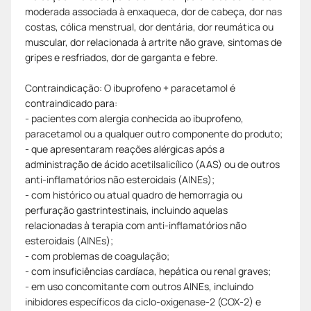
moderada associada à enxaqueca, dor de cabeça, dor nas
costas, cólica menstrual, dor dentária, dor reumática ou
muscular, dor relacionada à artrite não grave, sintomas de
gripes e resfriados, dor de garganta e febre.
Contraindicação: O ibuprofeno + paracetamol é
contraindicado para:
- pacientes com alergia conhecida ao ibuprofeno,
paracetamol ou a qualquer outro componente do produto;
- que apresentaram reações alérgicas após a
administração de ácido acetilsalicílico (AAS) ou de outros
anti-inflamatórios não esteroidais (AINEs);
- com histórico ou atual quadro de hemorragia ou
perfuração gastrintestinais, incluindo aquelas
relacionadas à terapia com anti-inflamatórios não
esteroidais (AINEs);
- com problemas de coagulação;
- com insuficiências cardíaca, hepática ou renal graves;
- em uso concomitante com outros AINEs, incluindo
inibidores específicos da ciclo-oxigenase-2 (COX-2) e