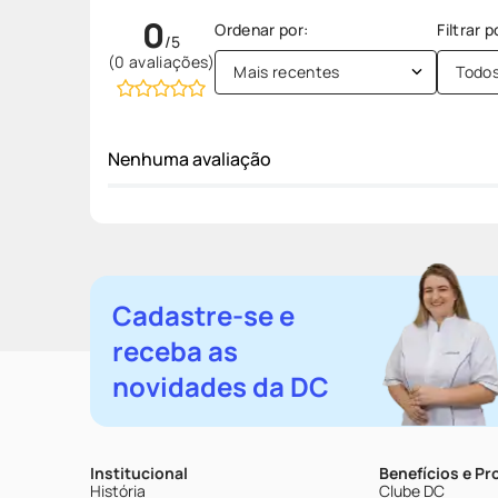
0
(0 avaliações)
Mais recentes
Todo
Nenhuma avaliação
Cadastre-se e
receba as
novidades da DC
Institucional
Benefícios e P
História
Clube DC