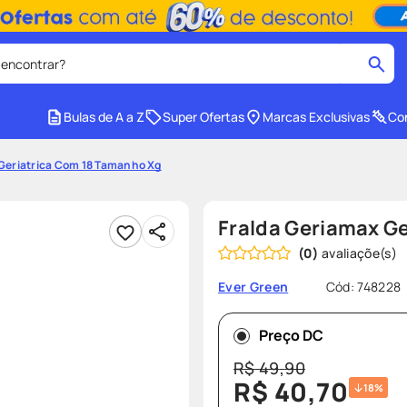
 encontrar?
cados
Bulas de A a Z
Super Ofertas
Marcas Exclusivas
Con
medley
2
º
Geriatrica Com 18 Tamanho Xg
protetor solar facial
4
º
tadalafila
6
º
Fralda Geriamax G
ozivy
8
º
(
0
)
cido
protetor solar
10
º
Cód
:
748228
Ever Green
Preço DC
R$
49
,
90
R$
40
,
70
18%