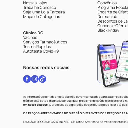
Nossas Lojas
Convênios
Trabalhe Conosco
Programa Popular
Seja uma Loja Parceira
Encarte de Ofer
Mapa de Categorias
Dermaclub
Descontos de La
Cupons e Oferta
Black Friday
Clínica DC
Vacinas
Serviços Farmacêuticos
Testes Rápidos
Autoteste Covid-19
Nossas redes sociais
As informações contidas neste site não devem ser usadas para automedicação 
médico está apto a diagnosticar qualquer problema de saúde e prescrever o 
em nosso estoque.
O processo de separação dos produtos pode levar até dois 
OS PREÇOS APRESENTADOS NO SITE SÃO DIFERENTES DOS PREÇOS DAS LO
FARMÁCIA DROGARIA CATARINENSE | Cia Latino Americana de Medicamentos | CNPJ: 