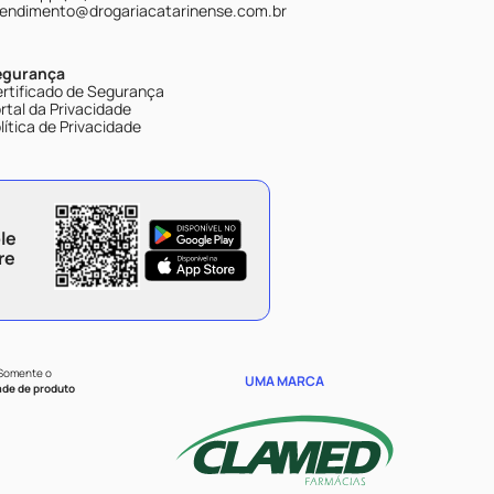
endimento@drogariacatarinense.com.br
egurança
rtificado de Segurança
rtal da Privacidade
lítica de Privacidade
le
re
 Somente o
UMA MARCA
ade de produto