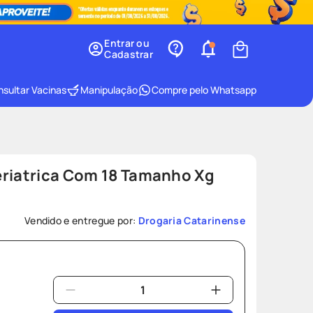
Entrar ou
Cadastrar
sultar Vacinas
Manipulação
Compre pelo Whatsapp
eriatrica Com 18 Tamanho Xg
Vendido e entregue por:
Drogaria Catarinense