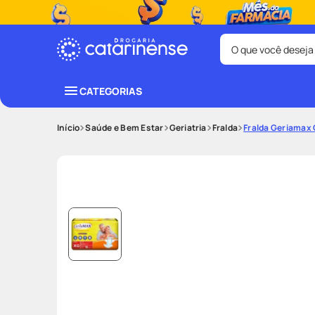
O que você deseja
Termos mais bus
CATEGORIAS
coristina
1
º
Saúde e Bem Estar
Geriatria
Fralda
Fralda Geriamax 
fralda
3
º
shampoo
5
º
mounjaro
7
º
lenço umede
9
º