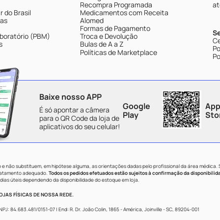
Recompra Programada
at
 do Brasil
Medicamentos com Receita
tas
Alomed
Formas de Pagamento
S
boratório (PBM)
Troca e Devolução
Ce
s
Bulas de A a Z
Po
Políticas de Marketplace
Po
Baixe nosso APP
Google
App
É só apontar a câmera
Play
Sto
para o QR Code da loja de
aplicativos do seu celular!
e não substituem, em hipótese alguma, as orientações dadas pelo profissional da área médica.
tratamento adequado.
Todos os pedidos efetuados estão sujeitos à confirmação da disponibilid
dias úteis dependendo da disponibilidade do estoque em loja.
JAS FÍSICAS DE NOSSA REDE.
84.683.481/0151-07 | End: R. Dr. João Colin, 1865 - América, Joinville - SC, 89204-001