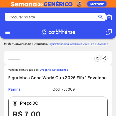
Procurar no site
Termos mais buscados
coristina
1
º
medley
2
º
Conveniência
Utilidades
Figurinhas Copa World Cup 2026 Fifa 1 Envelope
fralda
3
º
protetor solar facial
4
º
shampoo
5
º
Vendido e entregue por:
Drogaria Catarinense
tadalafila
6
º
Figurinhas Copa World Cup 2026 Fifa 1 Envelope
mounjaro
7
º
Cód
:
753009
Panini
ozivy
8
º
lenço umedecido
9
º
Preço DC
protetor solar
10
º
R$
7
,
00