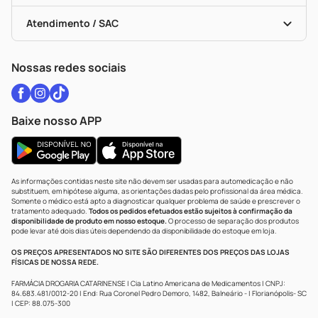
Bulas De A A Z
Autoteste Covid-19
Certificado De Segurança
Políticas De Marketplace
Vacinas
Portal Da Privacidade
Atendimento / SAC
Política De Privacidade
WhatsApp (47) 9202-1687
Atendimento@drogariacatarinense.com.br
Nossas redes sociais
Baixe nosso APP
As informações contidas neste site não devem ser usadas para automedicação e não
substituem, em hipótese alguma, as orientações dadas pelo profissional da área médica.
Somente o médico está apto a diagnosticar qualquer problema de saúde e prescrever o
tratamento adequado.
Todos os pedidos efetuados estão sujeitos à confirmação da
disponibilidade de produto em nosso estoque.
O processo de separação dos produtos
pode levar até dois dias úteis dependendo da disponibilidade do estoque em loja.
OS PREÇOS APRESENTADOS NO SITE SÃO DIFERENTES DOS PREÇOS DAS LOJAS
FÍSICAS DE NOSSA REDE.
FARMÁCIA DROGARIA CATARINENSE | Cia Latino Americana de Medicamentos | CNPJ:
84.683.481/0012-20 | End: Rua Coronel Pedro Demoro, 1482, Balneário - | Florianópolis- SC
| CEP: 88.075-300