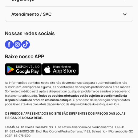
Troca E Devolução
Testes Rápidos
Bulas De A A Z
Autoteste Covid-19
Certificado De Segurança
Políticas De Marketplace
Vacinas
Portal Da Privacidade
Atendimento / SAC
Política De Privacidade
WhatsApp (47) 9202-1687
Atendimento@drogariacatarinense.com.br
Nossas redes sociais
Baixe nosso APP
As informações contidas neste site não devem ser usadas para automedicação e não
substituem, em hipótese alguma, as orientações dadas pelo profissional da área médica.
Somente o médico está apto a diagnosticar qualquer problema de saúde e prescrever o
tratamento adequado.
Todos os pedidos efetuados estão sujeitos à confirmação da
disponibilidade de produto em nosso estoque.
O processo de separação dos produtos
pode levar até dois dias úteis dependendo da disponibilidade do estoque em loja.
OS PREÇOS APRESENTADOS NO SITE SÃO DIFERENTES DOS PREÇOS DAS LOJAS
FÍSICAS DE NOSSA REDE.
FARMÁCIA DROGARIA CATARINENSE | Cia Latino Americana de Medicamentos | CNPJ:
84.683.481/0012-20 | End: Rua Coronel Pedro Demoro, 1482, Balneário - | Florianópolis- SC
| CEP: 88.075-300