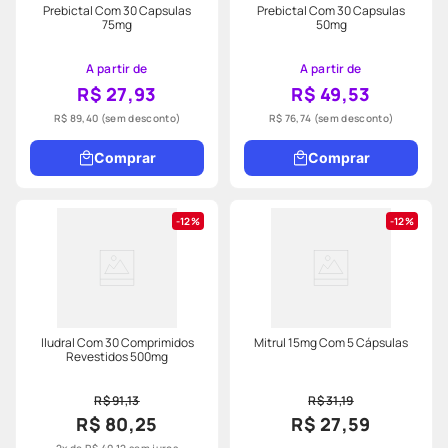
Prebictal Com 30 Capsulas
Prebictal Com 30 Capsulas
75mg
50mg
A partir de
A partir de
R$ 27,93
R$ 49,53
R$ 89,40
(sem desconto)
R$ 76,74
(sem desconto)
Comprar
Comprar
12%
12%
Iludral Com 30 Comprimidos
Mitrul 15mg Com 5 Cápsulas
Revestidos 500mg
R$ 91,13
R$ 31,19
R$ 80,25
R$ 27,59