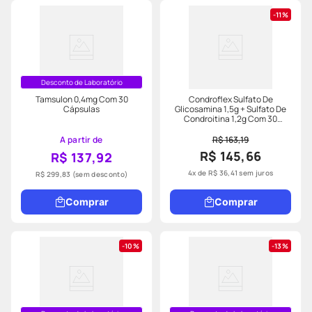
11%
Desconto de Laboratório
Tamsulon 0,4mg Com 30
Condroflex Sulfato De
Cápsulas
Glicosamina 1,5g + Sulfato De
Condroitina 1,2g Com 30
Sachês Sabor Tangerina
A partir de
R$ 163,19
R$ 145,66
R$ 137,92
4
x de
R$
36
,
41
sem juros
R$ 299,83
(sem desconto)
Comprar
Comprar
10%
13%