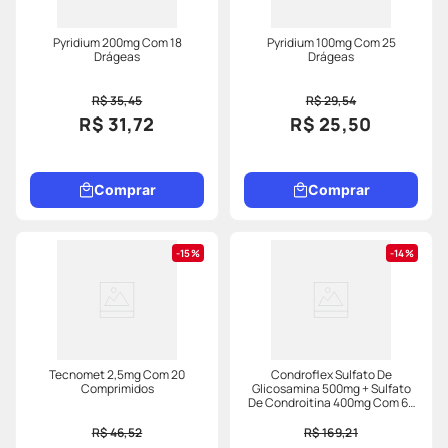
Pyridium 200mg Com 18
Pyridium 100mg Com 25
Drágeas
Drágeas
R$ 35,45
R$ 29,54
R$ 31,72
R$ 25,50
Comprar
Comprar
15%
14%
Tecnomet 2,5mg Com 20
Condroflex Sulfato De
Comprimidos
Glicosamina 500mg + Sulfato
De Condroitina 400mg Com 60
Cápsulas
R$ 46,52
R$ 169,21