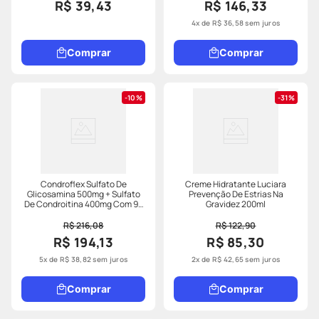
R$ 39,43
R$ 146,33
4
x de
R$
36
,
58
sem juros
Comprar
Comprar
10%
31%
Condroflex Sulfato De
Creme Hidratante Luciara
Glicosamina 500mg + Sulfato
Prevenção De Estrias Na
De Condroitina 400mg Com 90
Gravidez 200ml
Cápsulas
R$ 216,08
R$ 122,90
R$ 194,13
R$ 85,30
5
x de
R$
38
,
82
sem juros
2
x de
R$
42
,
65
sem juros
Comprar
Comprar