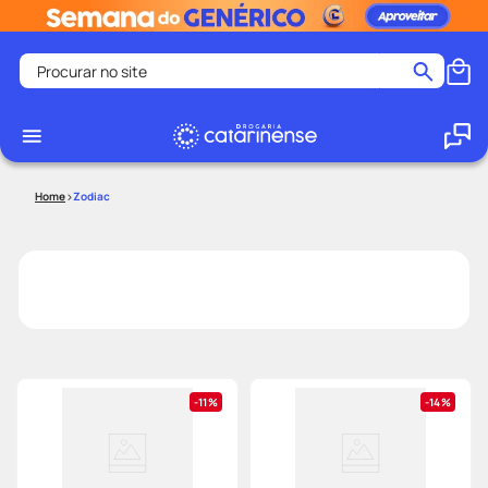
Procurar no site
Termos mais buscados
coristina
1
º
medley
2
º
Zodiac
fralda
3
º
protetor solar facial
4
º
shampoo
5
º
tadalafila
6
º
lenço umedecido
7
º
sabonete liquido
8
º
11%
14%
desodorante
9
º
protetor solar
10
º