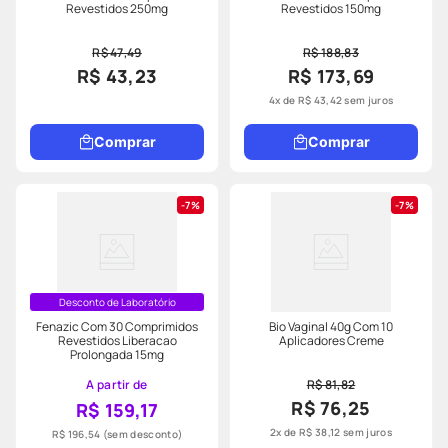
Revestidos 250mg
Revestidos 150mg
R$ 47,49
R$ 188,83
R$ 43,23
R$ 173,69
4
x de
R$
43
,
42
sem juros
Comprar
Comprar
7%
7%
Desconto de Laboratório
Fenazic Com 30 Comprimidos
Bio Vaginal 40g Com 10
Revestidos Liberacao
Aplicadores Creme
Prolongada 15mg
A partir de
R$ 81,82
R$ 76,25
R$ 159,17
2
x de
R$
38
,
12
sem juros
R$ 196,54
(sem desconto)