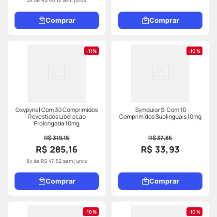
2
x de
R$
40
,
12
sem juros
Comprar
Comprar
11%
10%
Oxypynal Com 30 Comprimidos
Symdulor Sl Com 10
Revestidos Liberacao
Comprimidos Sublinguais 10mg
Prolongada 10mg
R$ 319,15
R$ 37,85
R$ 285,16
R$ 33,93
6
x de
R$
47
,
52
sem juros
Comprar
Comprar
10%
10%