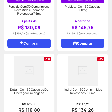
Desconto de Laboratório
Desconto de Laboratório
Fenazic Com 30 Comprimidos
Prebictal Com 30 Capulas
Revestidos Liberacao
100mg
Prolongada 7,5mg
A partir de
A partir de
R$ 130,09
R$ 146,75
R$ 156,24
(sem desconto)
R$ 166,16
(sem desconto)
Comprar
Comprar
7%
6%
Dutam Com 30 Cápsulas De
Iludral Com 30 Comprimidos
Liberação Prolongada
Revestidos 750mg
R$ 125,56
R$ 143,21
R$ 116,80
R$ 134,26