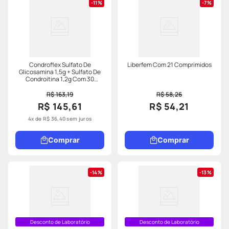
11%
7%
Condroflex Sulfato De
Liberfem Com 21 Comprimidos
Glicosamina 1,5g + Sulfato De
Condroitina 1,2g Com 30
Sachês Sabor Abacaxi
R$ 163,19
R$ 58,26
R$ 145,61
R$ 54,21
4
x de
R$
36
,
40
sem juros
Comprar
Comprar
14%
13%
Desconto de Laboratório
Desconto de Laboratório