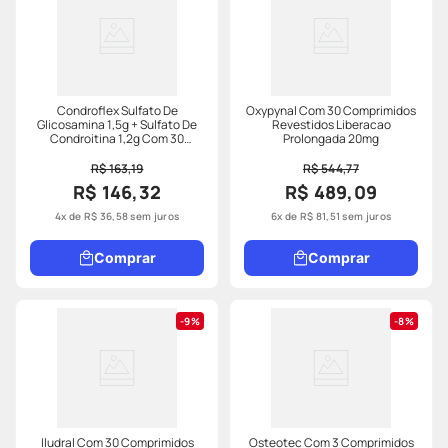
Condroflex Sulfato De
Oxypynal Com 30 Comprimidos
Glicosamina 1,5g + Sulfato De
Revestidos Liberacao
Condroitina 1,2g Com 30
Prolongada 20mg
Sachês Sabor Limão
R$ 163,19
R$ 544,77
R$ 146,32
R$ 489,09
4
x de
R$
36
,
58
sem juros
6
x de
R$
81
,
51
sem juros
Comprar
Comprar
9%
8%
Iludral Com 30 Comprimidos
Osteotec Com 3 Comprimidos