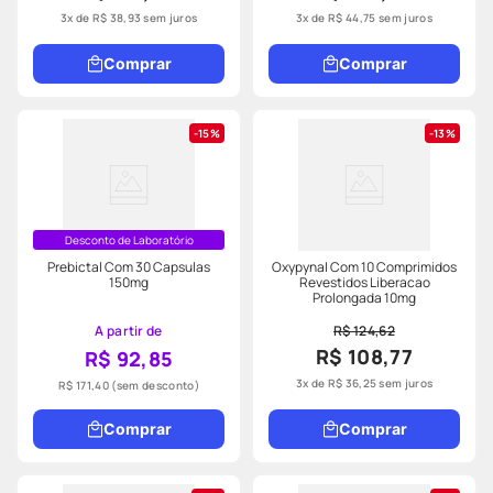
3
x de
R$
38
,
93
sem juros
3
x de
R$
44
,
75
sem juros
Comprar
Comprar
15%
13%
Desconto de Laboratório
Prebictal Com 30 Capsulas
Oxypynal Com 10 Comprimidos
150mg
Revestidos Liberacao
Prolongada 10mg
A partir de
R$ 124,62
R$ 108,77
R$ 92,85
3
x de
R$
36
,
25
sem juros
R$ 171,40
(sem desconto)
Comprar
Comprar