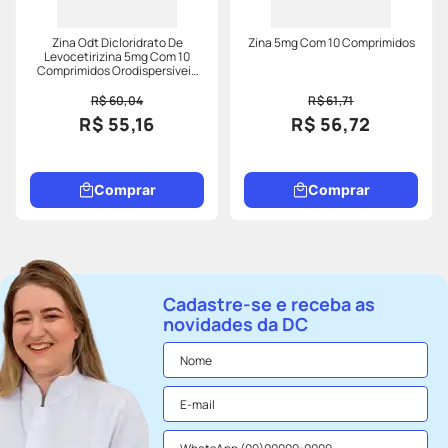
Zina Odt Dicloridrato De
Zina 5mg Com 10 Comprimidos
Levocetirizina 5mg Com 10
Comprimidos Orodispersíveis
Eurofarma
R$ 60,04
R$ 61,71
R$ 55,16
R$ 56,72
Comprar
Comprar
Cadastre-se e receba as
novidades da DC