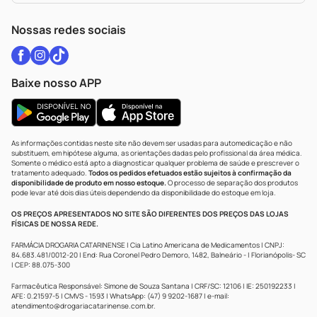
WhatsApp (47) 9202-1687
Atendimento@drogariacatarinense.com.br
Nossas redes sociais
Baixe nosso APP
As informações contidas neste site não devem ser usadas para automedicação e não
substituem, em hipótese alguma, as orientações dadas pelo profissional da área médica.
Somente o médico está apto a diagnosticar qualquer problema de saúde e prescrever o
tratamento adequado.
Todos os pedidos efetuados estão sujeitos à confirmação da
disponibilidade de produto em nosso estoque.
O processo de separação dos produtos
pode levar até dois dias úteis dependendo da disponibilidade do estoque em loja.
OS PREÇOS APRESENTADOS NO SITE SÃO DIFERENTES DOS PREÇOS DAS LOJAS
FÍSICAS DE NOSSA REDE.
FARMÁCIA DROGARIA CATARINENSE | Cia Latino Americana de Medicamentos | CNPJ:
84.683.481/0012-20 | End: Rua Coronel Pedro Demoro, 1482, Balneário - | Florianópolis- SC
| CEP: 88.075-300
Farmacêutica Responsável: Simone de Souza Santana | CRF/SC: 12106 | IE: 250192233 |
AFE: 0.21597-5 | CMVS - 1593 | WhatsApp: (47) 9 9202-1687 | e-mail:
atendimento@drogariacatarinense.com.br
.