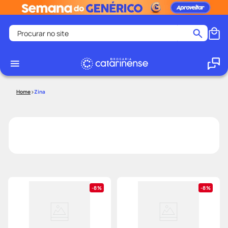
Procurar no site
Termos mais buscados
coristina
1
º
medley
2
º
Zina
protetor solar facial
3
º
shampoo
4
º
tadalafila
5
º
lenço umedecido
6
º
ozivy
7
º
protetor solar
8
º
8%
8%
fralda pampers
9
º
teste gravidez
10
º