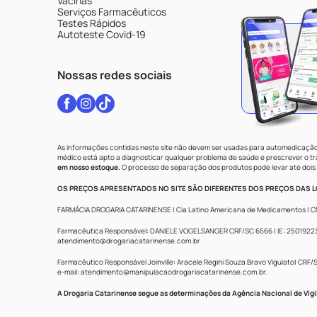
Vacinas
Serviços Farmacêuticos
Testes Rápidos
Autoteste Covid-19
Nossas redes sociais
As informações contidas neste site não devem ser usadas para automedicação 
médico está apto a diagnosticar qualquer problema de saúde e prescrever o 
em nosso estoque.
O processo de separação dos produtos pode levar até dois 
OS PREÇOS APRESENTADOS NO SITE SÃO DIFERENTES DOS PREÇOS DAS LO
FARMÁCIA DROGARIA CATARINENSE | Cia Latino Americana de Medicamentos | CNPJ: 
Farmacêutica Responsável: DANIELE VOGELSANGER CRF/SC 6566 | IE: 250192233 |
atendimento@drogariacatarinense.com.br
Farmacêutico Responsável Joinville: Aracele Regini Souza Bravo Viguiato| CRF/SC
e-mail:
atendimento@manipulacaodrogariacatarinense.com.br
.
A Drogaria Catarinense segue as determinações da Agência Nacional de Vigi