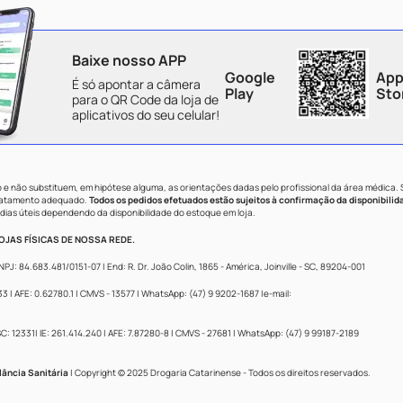
Baixe nosso APP
Google
App
É só apontar a câmera
Play
Sto
para o QR Code da loja de
aplicativos do seu celular!
e não substituem, em hipótese alguma, as orientações dadas pelo profissional da área médica.
tratamento adequado.
Todos os pedidos efetuados estão sujeitos à confirmação da disponibilid
dias úteis dependendo da disponibilidade do estoque em loja.
JAS FÍSICAS DE NOSSA REDE.
84.683.481/0151-07 | End: R. Dr. João Colin, 1865 - América, Joinville - SC, 89204-001
 AFE: 0.62780.1 | CMVS - 13577 | WhatsApp: (47) 9 9202-1687 |e-mail:
: 12331| IE: 261.414.240 | AFE: 7.87280-8 | CMVS - 27681 | WhatsApp: (47) 9 99187-2189
lância Sanitária
| Copyright © 2025 Drogaria Catarinense - Todos os direitos reservados.