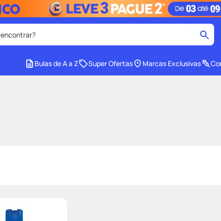
 encontrar?
cados
Bulas de A a Z
Super Ofertas
Marcas Exclusivas
Con
medley
2
º
r facial
shampoo
4
º
lenço umedecido
6
º
protetor solar
8
º
ers
teste gravidez
10
º