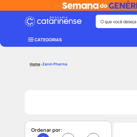
O que você deseja
Termos mais bus
CATEGORIAS
coristina
1
º
protetor sola
3
º
Zanin Pharma
tadalafila
5
º
ozivy
7
º
fralda pamp
9
º
Ordenar por: