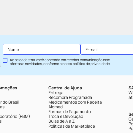
Ao se cadastrar você concorda em receber comunicação com
ofertas e novidades, conforme a nossa
política de privacidade
.
romoções
Central de Ajuda
SA
Entrega
Wh
Recompra Programada
at
 do Brasil
Medicamentos com Receita
tas
Alomed
Formas de Pagamento
S
boratório (PBM)
Troca e Devolução
Ce
s
Bulas de A a Z
Po
Políticas de Marketplace
Po