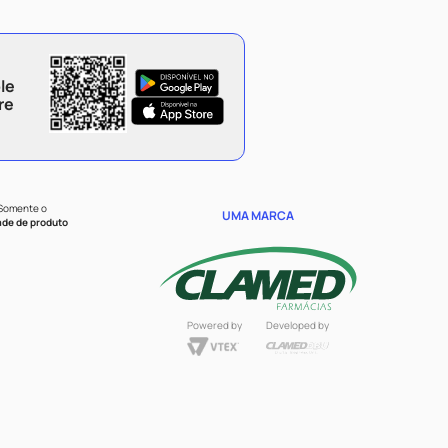
le
re
 Somente o
UMA MARCA
ade de produto
Powered by
Developed by