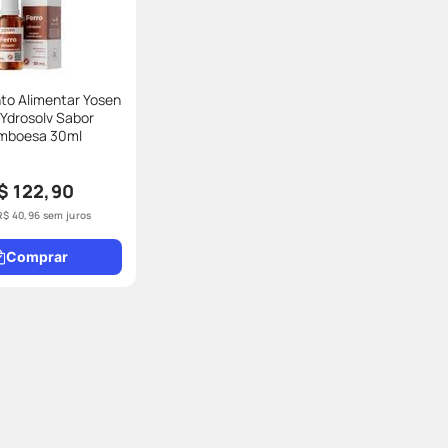
to Alimentar Yosen
 Ydrosolv Sabor
mboesa 30ml
$ 122,90
R$
40
,
96
sem juros
Comprar