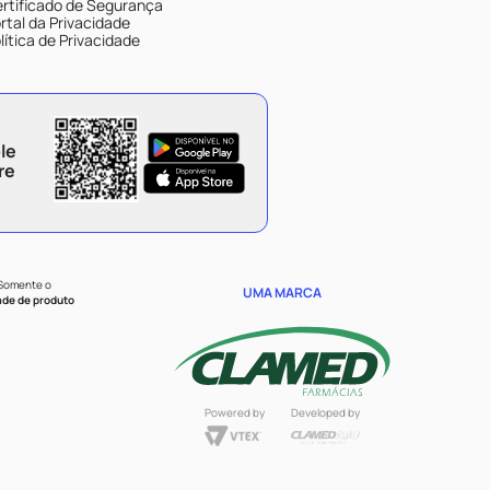
rtificado de Segurança
rtal da Privacidade
lítica de Privacidade
le
re
 Somente o
UMA MARCA
ade de produto
Powered by
Developed by