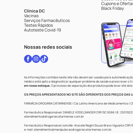
Cupons e Oferta
Black Friday
Clínica DC
Vacinas
Serviços Farmacêuticos
Testes Rápidos
Autoteste Covid-19
Nossas redes sociais
As informações contidas neste site não devem ser usadas para automedicação 
médico está apto a diagnosticar qualquer problema de saúde e prescrever o 
em nosso estoque.
O processo de separação dos produtos pode levar até dois 
OS PREÇOS APRESENTADOS NO SITE SÃO DIFERENTES DOS PREÇOS DAS LO
FARMÁCIA DROGARIA CATARINENSE | Cia Latino Americana de Medicamentos | CNPJ: 
Farmacêutica Responsável: DANIELE VOGELSANGER CRF/SC 6566 | IE: 250192233 |
atendimento@drogariacatarinense.com.br
Farmacêutico Responsável Joinville: Aracele Regini Souza Bravo Viguiato| CRF/SC
e-mail:
atendimento@manipulacaodrogariacatarinense.com.br
.