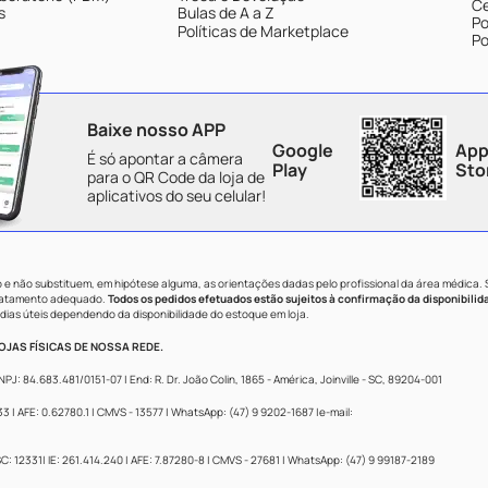
Ce
s
Bulas de A a Z
Po
Políticas de Marketplace
Po
Baixe nosso APP
Google
App
É só apontar a câmera
Play
Sto
para o QR Code da loja de
aplicativos do seu celular!
e não substituem, em hipótese alguma, as orientações dadas pelo profissional da área médica.
tratamento adequado.
Todos os pedidos efetuados estão sujeitos à confirmação da disponibilid
dias úteis dependendo da disponibilidade do estoque em loja.
JAS FÍSICAS DE NOSSA REDE.
84.683.481/0151-07 | End: R. Dr. João Colin, 1865 - América, Joinville - SC, 89204-001
 AFE: 0.62780.1 | CMVS - 13577 | WhatsApp: (47) 9 9202-1687 |e-mail:
: 12331| IE: 261.414.240 | AFE: 7.87280-8 | CMVS - 27681 | WhatsApp: (47) 9 99187-2189