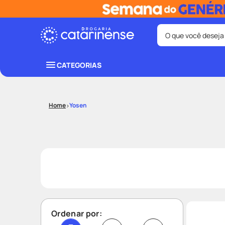
O que você deseja
Termos mais bus
CATEGORIAS
coristina
1
º
shampoo
3
º
Yosen
ozivy
5
º
protetor sol
7
º
fralda pamp
9
º
Ordenar por: