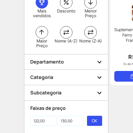
Mais
Desconto
Menor
vendidos
Preço
Suplemen
Ferro
Fra
Maior
Nome (A-Z)
Nome (Z-A)
Preço
R
Departamento
3
x de
Categoria
Medicamentos
Subcategoria
Vitaminas e Suplementos
Faixas de preço
Anemia