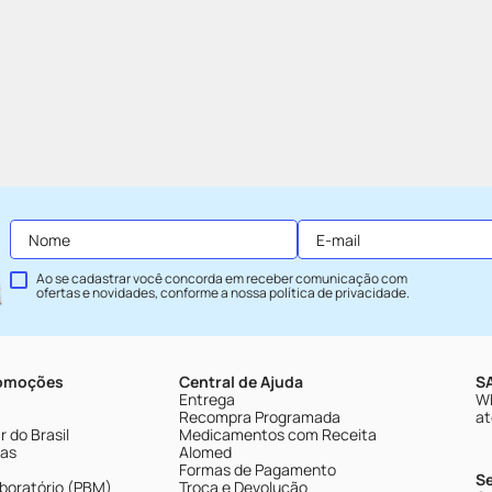
Ao se cadastrar você concorda em receber comunicação com
ofertas e novidades, conforme a nossa
política de privacidade
.
romoções
Central de Ajuda
SA
Entrega
Wh
Recompra Programada
at
 do Brasil
Medicamentos com Receita
tas
Alomed
Formas de Pagamento
S
boratório (PBM)
Troca e Devolução