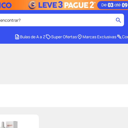
 encontrar?
cados
Bulas de A a Z
Super Ofertas
Marcas Exclusivas
Con
medley
2
º
tadalafila
4
º
lenço umedecido
6
º
ar
desodorante
8
º
ers
teste gravidez
10
º