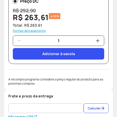
Preço DC
R$
292
,
90
R$
263
,
61
10%
Total:
R$
263
,
61
Formas de pagamento
Adicionar à sacola
A recompra programa considera o preço regular do produto para as
próximas compras.
Frete e prazo de entrega
Calcular
Não sei meu CEP