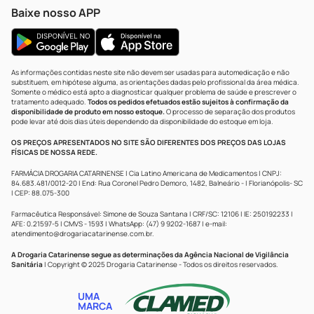
Baixe nosso APP
As informações contidas neste site não devem ser usadas para automedicação e não
substituem, em hipótese alguma, as orientações dadas pelo profissional da área médica.
Somente o médico está apto a diagnosticar qualquer problema de saúde e prescrever o
tratamento adequado.
Todos os pedidos efetuados estão sujeitos à confirmação da
disponibilidade de produto em nosso estoque.
O processo de separação dos produtos
pode levar até dois dias úteis dependendo da disponibilidade do estoque em loja.
OS PREÇOS APRESENTADOS NO SITE SÃO DIFERENTES DOS PREÇOS DAS LOJAS
FÍSICAS DE NOSSA REDE.
FARMÁCIA DROGARIA CATARINENSE | Cia Latino Americana de Medicamentos | CNPJ:
84.683.481/0012-20 | End: Rua Coronel Pedro Demoro, 1482, Balneário - | Florianópolis- SC
| CEP: 88.075-300
Farmacêutica Responsável: Simone de Souza Santana | CRF/SC: 12106 | IE: 250192233 |
AFE: 0.21597-5 | CMVS - 1593 | WhatsApp: (47) 9 9202-1687 | e-mail:
atendimento@drogariacatarinense.com.br
.
A Drogaria Catarinense segue as determinações da Agência Nacional de Vigilância
Sanitária
| Copyright © 2025 Drogaria Catarinense - Todos os direitos reservados.
UMA
MARCA