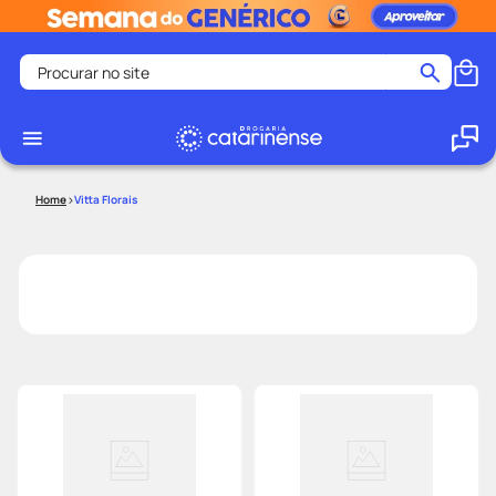
Procurar no site
Termos mais buscados
coristina
1
º
medley
2
º
Vitta Florais
shampoo
3
º
tadalafila
4
º
ozivy
5
º
lenço umedecido
6
º
protetor solar
7
º
desodorante
8
º
fralda pampers
9
º
teste gravidez
10
º