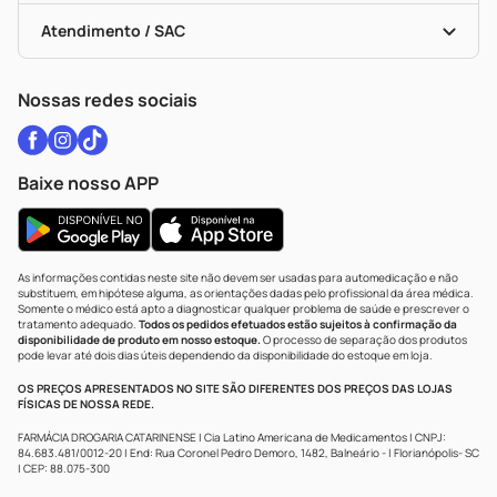
Bulas De A A Z
Autoteste Covid-19
Certificado De Segurança
Políticas De Marketplace
Vacinas
Portal Da Privacidade
Atendimento / SAC
Política De Privacidade
WhatsApp (47) 9202-1687
Atendimento@drogariacatarinense.com.br
Nossas redes sociais
Baixe nosso APP
As informações contidas neste site não devem ser usadas para automedicação e não
substituem, em hipótese alguma, as orientações dadas pelo profissional da área médica.
Somente o médico está apto a diagnosticar qualquer problema de saúde e prescrever o
tratamento adequado.
Todos os pedidos efetuados estão sujeitos à confirmação da
disponibilidade de produto em nosso estoque.
O processo de separação dos produtos
pode levar até dois dias úteis dependendo da disponibilidade do estoque em loja.
OS PREÇOS APRESENTADOS NO SITE SÃO DIFERENTES DOS PREÇOS DAS LOJAS
FÍSICAS DE NOSSA REDE.
FARMÁCIA DROGARIA CATARINENSE | Cia Latino Americana de Medicamentos | CNPJ:
84.683.481/0012-20 | End: Rua Coronel Pedro Demoro, 1482, Balneário - | Florianópolis- SC
| CEP: 88.075-300