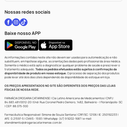
WhatsApp (47) 9202-1687
Atendimento@drogariacatarinense.com.br
Nossas redes sociais
Baixe nosso APP
As informações contidas neste site não devem ser usadas para automedicação e não
substituem, em hipótese alguma, as orientações dadas pelo profissional da área médica.
Somente o médico está apto a diagnosticar qualquer problema de saúde e prescrever o
tratamento adequado.
Todos os pedidos efetuados estão sujeitos à confirmação da
disponibilidade de produto em nosso estoque.
O processo de separação dos produtos
pode levar até dois dias úteis dependendo da disponibilidade do estoque em loja.
OS PREÇOS APRESENTADOS NO SITE SÃO DIFERENTES DOS PREÇOS DAS LOJAS
FÍSICAS DE NOSSA REDE.
FARMÁCIA DROGARIA CATARINENSE | Cia Latino Americana de Medicamentos | CNPJ:
84.683.481/0012-20 | End: Rua Coronel Pedro Demoro, 1482, Balneário - | Florianópolis- SC
| CEP: 88.075-300
Farmacêutica Responsável: Simone de Souza Santana | CRF/SC: 12106 | IE: 250192233 |
AFE: 0.21597-5 | CMVS - 1593 | WhatsApp: (47) 9 9202-1687 | e-mail:
atendimento@drogariacatarinense.com.br
.