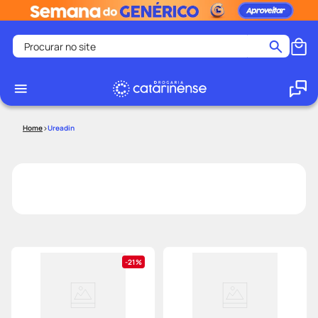
Procurar no site
Termos mais buscados
coristina
1
º
medley
2
º
Ureadin
protetor solar facial
3
º
shampoo
4
º
tadalafila
5
º
lenço umedecido
6
º
ozivy
7
º
protetor solar
8
º
21%
fralda pampers
9
º
teste gravidez
10
º