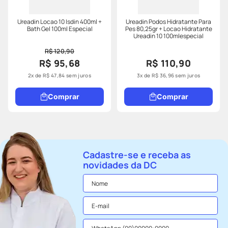
Ureadin Locao 10 Isdin 400ml +
Ureadin Podos Hidratante Para
Bath Gel 100ml Especial
Pes 80,25gr + Locao Hidratante
Ureadin 10 100mlespecial
R$ 120,90
R$ 95,68
R$ 110,90
2
x de
R$
47
,
84
sem juros
3
x de
R$
36
,
96
sem juros
Comprar
Comprar
Cadastre-se e receba as
novidades da DC