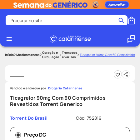
Procurar no site
Termos mais buscados
coristina
1
º
medley
2
º
Coração e
Trombose
Medicamentos
Ticagrelor 90mg Com 60 Comprimidos Re
Circulação
e Varizes
shampoo
3
º
tadalafila
4
º
ozivy
5
º
Vendido e entregue por:
Drogaria Catarinense
lenço umedecido
6
º
Ticagrelor 90mg Com 60 Comprimidos
protetor solar
7
º
Revestidos Torrent Generico
desodorante
8
º
Cód
:
752819
Torrent Do Brasil
fralda pampers
9
º
teste gravidez
10
º
Preço DC