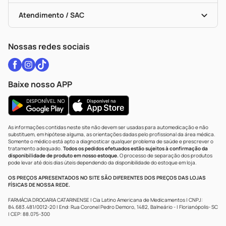
Bulas De A A Z
Autoteste Covid-19
Certificado De Segurança
Políticas De Marketplace
Vacinas
Portal Da Privacidade
Atendimento / SAC
Política De Privacidade
WhatsApp (47) 9202-1687
Atendimento@drogariacatarinense.com.br
Nossas redes sociais
Baixe nosso APP
As informações contidas neste site não devem ser usadas para automedicação e não
substituem, em hipótese alguma, as orientações dadas pelo profissional da área médica.
Somente o médico está apto a diagnosticar qualquer problema de saúde e prescrever o
tratamento adequado.
Todos os pedidos efetuados estão sujeitos à confirmação da
disponibilidade de produto em nosso estoque.
O processo de separação dos produtos
pode levar até dois dias úteis dependendo da disponibilidade do estoque em loja.
OS PREÇOS APRESENTADOS NO SITE SÃO DIFERENTES DOS PREÇOS DAS LOJAS
FÍSICAS DE NOSSA REDE.
FARMÁCIA DROGARIA CATARINENSE | Cia Latino Americana de Medicamentos | CNPJ:
84.683.481/0012-20 | End: Rua Coronel Pedro Demoro, 1482, Balneário - | Florianópolis- SC
| CEP: 88.075-300