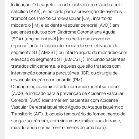
Indicação: O ticagrelor, coadministrado com ácido acetil
salicílico (AAS), é indicado para a prevenção de eventos
trombóticos (morte cardiovascular [CV], infarto do
miocárdio [IM] e acidente vascular cerebral [AVC]) em
pacientes adultos com Síndrome Coronariana Aguda
(SCA) (angina instável [dor no peito que ocorre no
repouso], infarto agudo do miocárdio sem elevação do
segmento ST [IAMSST] ou infarto agudo do miocárdio com
elevação do segmento ST [IAMCST]), incluindo pacientes
tratados clinicamente, e aqueles que são tratados com
intervenção coronária percutânea (ICP) ou cirurgia de
revascularização do miocárdio (RM).
O ticagrelor, coadministrado com ácido acetil salicílico
(AAS), é indicado para a prevenção de Acidente Vascular
Cerebral (AVC) (derrame) em pacientes com Acidente
Vascular Cerebral Isquêmico Agudo ou Ataque Isquêmico
Transitório (AIT) (bloqueio temporário do fornecimento de
sangue ao cérebro, com sintomas similares ao derrame,
mas durando normalmente menos de uma hora).