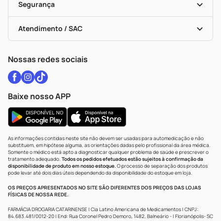
Black Friday
Formas De Pagamento
Serviços Farmacêuticos
Segurança
Troca E Devolução
Testes Rápidos
Bulas De A A Z
Autoteste Covid-19
Certificado De Segurança
Políticas De Marketplace
Vacinas
Portal Da Privacidade
Atendimento / SAC
Política De Privacidade
WhatsApp (47) 9202-1687
Atendimento@drogariacatarinense.com.br
Nossas redes sociais
Baixe nosso APP
As informações contidas neste site não devem ser usadas para automedicação e não
substituem, em hipótese alguma, as orientações dadas pelo profissional da área médica.
Somente o médico está apto a diagnosticar qualquer problema de saúde e prescrever o
tratamento adequado.
Todos os pedidos efetuados estão sujeitos à confirmação da
disponibilidade de produto em nosso estoque.
O processo de separação dos produtos
pode levar até dois dias úteis dependendo da disponibilidade do estoque em loja.
OS PREÇOS APRESENTADOS NO SITE SÃO DIFERENTES DOS PREÇOS DAS LOJAS
FÍSICAS DE NOSSA REDE.
FARMÁCIA DROGARIA CATARINENSE | Cia Latino Americana de Medicamentos | CNPJ:
84.683.481/0012-20 | End: Rua Coronel Pedro Demoro, 1482, Balneário - | Florianópolis- SC