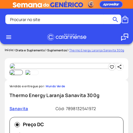
Procurar no site
Termos mais buscados
coristina
1
º
medley
2
º
Dieta e Suplemento
Suplementos
Thermo Energy Laranja Sanavita 300g
protetor solar facial
3
º
shampoo
4
º
tadalafila
5
º
Vendido e entregue por:
Mundo Verde
lenço umedecido
6
º
Thermo Energy Laranja Sanavita 300g
ozivy
7
º
protetor solar
8
º
Cód
:
7898132541972
Sanavita
fralda pampers
9
º
Preço DC
teste gravidez
10
º