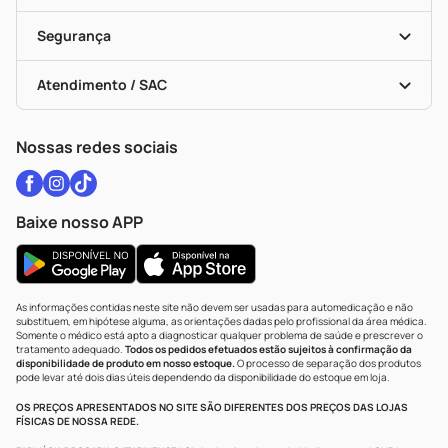
Descontos De Laboratório (PBM)
Medicamentos Com Receita
Cupons E Ofertas
Alomed
Vacinas
Black Friday
Formas De Pagamento
Serviços Farmacêuticos
Segurança
Troca E Devolução
Testes Rápidos
Bulas De A A Z
Autoteste Covid-19
Certificado De Segurança
Políticas De Marketplace
Vacinas
Portal Da Privacidade
Atendimento / SAC
Política De Privacidade
WhatsApp (47) 9202-1687
Atendimento@drogariacatarinense.com.br
Nossas redes sociais
Baixe nosso APP
As informações contidas neste site não devem ser usadas para automedicação e não
substituem, em hipótese alguma, as orientações dadas pelo profissional da área médica.
Somente o médico está apto a diagnosticar qualquer problema de saúde e prescrever o
tratamento adequado.
Todos os pedidos efetuados estão sujeitos à confirmação da
disponibilidade de produto em nosso estoque.
O processo de separação dos produtos
pode levar até dois dias úteis dependendo da disponibilidade do estoque em loja.
OS PREÇOS APRESENTADOS NO SITE SÃO DIFERENTES DOS PREÇOS DAS LOJAS
FÍSICAS DE NOSSA REDE.