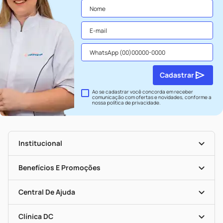
Cadastrar
Ao se cadastrar você concorda em receber
comunicação com ofertas e novidades, conforme a
nossa
política de privacidade
.
Institucional
História
Nossas Lojas
Benefícios E Promoções
Trabalhe Conosco
Seja Uma Loja Parceira
Clube DC
Mapa De Categorias
Convênios
Central De Ajuda
Programa Popular Do Brasil
Encarte De Ofertas
Entrega
Dermaclub
Recompra Programada
Clínica DC