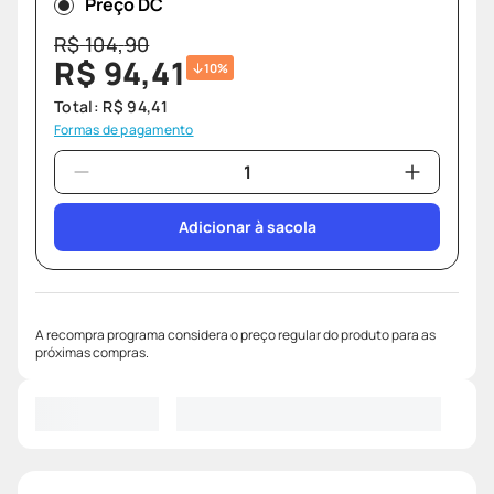
Preço DC
R$
104
,
90
R$
94
,
41
10%
Total:
R$
94
,
41
Formas de pagamento
Adicionar à sacola
A recompra programa considera o preço regular do produto para as
próximas compras.