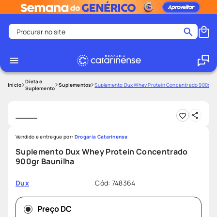
Procurar no site
Termos mais buscados
coristina
1
º
medley
2
º
Dieta e
Suplementos
Suplemento Dux Whey Protein Concentrado 900gr B
Suplemento
shampoo
3
º
tadalafila
4
º
ozivy
5
º
Vendido e entregue por:
Drogaria Catarinense
lenço umedecido
6
º
Suplemento Dux Whey Protein Concentrado
protetor solar
7
º
900gr Baunilha
desodorante
8
º
Cód
:
748364
Dux
fralda pampers
9
º
teste gravidez
10
º
Preço DC