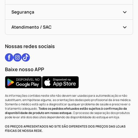
Descontos De Laboratório (PBM)
Medicamentos Com Receita
Cupons E Ofertas
Alomed
Vacinas
Black Friday
Formas De Pagamento
Serviços Farmacêuticos
Segurança
Troca E Devolução
Testes Rápidos
Bulas De A A Z
Autoteste Covid-19
Certificado De Segurança
Políticas De Marketplace
Vacinas
Portal Da Privacidade
Atendimento / SAC
Política De Privacidade
WhatsApp (47) 9202-1687
Atendimento@drogariacatarinense.com.br
Nossas redes sociais
Baixe nosso APP
As informações contidas neste site não devem ser usadas para automedicação e não
substituem, em hipótese alguma, as orientações dadas pelo profissional da área médica.
Somente o médico está apto a diagnosticar qualquer problema de saúde e prescrever o
tratamento adequado.
Todos os pedidos efetuados estão sujeitos à confirmação da
disponibilidade de produto em nosso estoque.
O processo de separação dos produtos
pode levar até dois dias úteis dependendo da disponibilidade do estoque em loja.
OS PREÇOS APRESENTADOS NO SITE SÃO DIFERENTES DOS PREÇOS DAS LOJAS
FÍSICAS DE NOSSA REDE.