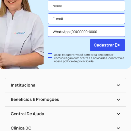
Cadastrar
Ao se cadastrar você concorda em receber
comunicação com ofertas e novidades, conforme a
nossa
política de privacidade
.
Institucional
História
Nossas Lojas
Benefícios E Promoções
Trabalhe Conosco
Seja Uma Loja Parceira
Clube DC
Mapa De Categorias
Convênios
Central De Ajuda
Programa Popular Do Brasil
Encarte De Ofertas
Entrega
Dermaclub
Recompra Programada
Clínica DC