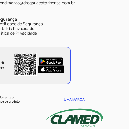
endimento@drogariacatarinense.com.br
egurança
rtificado de Segurança
rtal da Privacidade
lítica de Privacidade
le
re
 Somente o
UMA MARCA
ade de produto