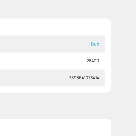
Dux
28400
7898641073414