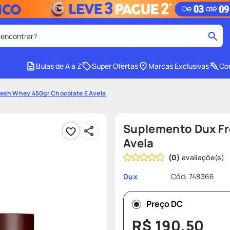
 encontrar?
cados
Bulas de A a Z
Super Ofertas
Marcas Exclusivas
Con
medley
2
º
esh Whey 450gr Chocolate E Avela
r facial
shampoo
4
º
lenço umedecido
6
º
Suplemento Dux Fr
protetor solar
8
º
Avela
(
0
)
ers
teste gravidez
10
º
Cód
:
748366
Dux
Preço DC
R$
190
,
50