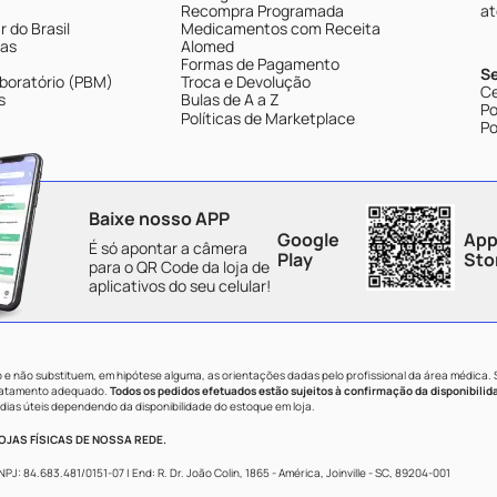
Recompra Programada
at
 do Brasil
Medicamentos com Receita
tas
Alomed
Formas de Pagamento
S
boratório (PBM)
Troca e Devolução
Ce
s
Bulas de A a Z
Po
Políticas de Marketplace
Po
Baixe nosso APP
Google
App
É só apontar a câmera
Play
Sto
para o QR Code da loja de
aplicativos do seu celular!
e não substituem, em hipótese alguma, as orientações dadas pelo profissional da área médica.
tratamento adequado.
Todos os pedidos efetuados estão sujeitos à confirmação da disponibilid
dias úteis dependendo da disponibilidade do estoque em loja.
JAS FÍSICAS DE NOSSA REDE.
84.683.481/0151-07 | End: R. Dr. João Colin, 1865 - América, Joinville - SC, 89204-001