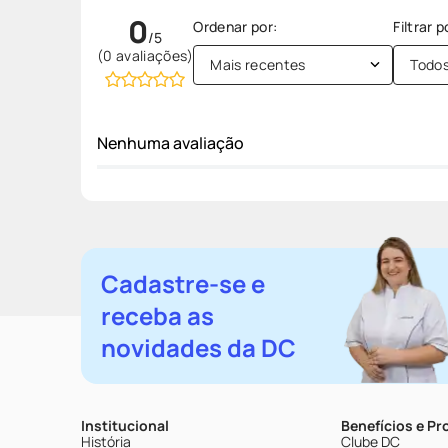
0
(0 avaliações)
Mais recentes
Todo
Nenhuma avaliação
Cadastre-se e
receba as
novidades da DC
Institucional
Benefícios e P
História
Clube DC