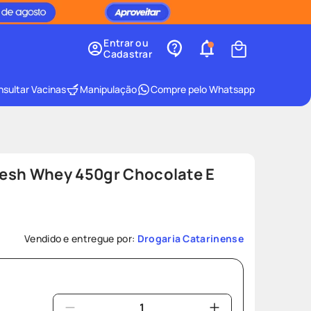
Entrar ou
Cadastrar
sultar Vacinas
Manipulação
Compre pelo Whatsapp
esh Whey 450gr Chocolate E
Vendido e entregue por:
Drogaria Catarinense