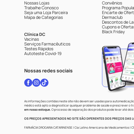
Nossas Lojas
Convênios
Trabalhe Conosco
Programa Popular
Seja uma Loja Parceira
Encarte de Ofer
Mapa de Categorias
Dermaclub
Descontos de La
Cupons e Oferta
Black Friday
Clínica DC
Vacinas
Serviços Farmacêuticos
Testes Rápidos
Autoteste Covid-19
Nossas redes sociais
As informações contidas neste site não devem ser usadas para automedicação 
médico está apto a diagnosticar qualquer problema de saúde e prescrever o 
em nosso estoque.
O processo de separação dos produtos pode levar até dois 
OS PREÇOS APRESENTADOS NO SITE SÃO DIFERENTES DOS PREÇOS DAS LO
FARMÁCIA DROGARIA CATARINENSE | Cia Latino Americana de Medicamentos | CNPJ: 