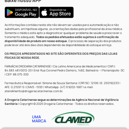
Baixe nosso APP
As informações contidas neste site não devem ser usadas para automedicação e não
substituem, em hipótese alguma, as orientações dadas pelo profissional da área médica.
Somente o médico está apto a diagnosticar qualquer problema de saúde e prescrever o
tratamento adequado.
Todos os pedidos efetuados estão sujeitos à confirmação da
disponibilidade de produto em nosso estoque.
O processo de separação dos produtos
pode levar até dois dias úteis dependendo da disponibilidade do estoque em loja.
OS PREÇOS APRESENTADOS NO SITE SÃO DIFERENTES DOS PREÇOS DAS LOJAS
FÍSICAS DE NOSSA REDE.
FARMÁCIA DROGARIA CATARINENSE | Cia Latino Americana de Medicamentos | CNPJ:
84.683.481/0012-20 | End: Rua Coronel Pedro Demoro, 1482, Balneário - | Florianópolis- SC
| CEP: 88.075-300
Farmacêutica Responsável: Simone de Souza Santana | CRF/SC: 12106 | IE: 250192233 |
AFE: 0.21597-5 | CMVS - 1593 | WhatsApp: (47) 9 9202-1687 | e-mail:
atendimento@drogariacatarinense.com.br
.
A Drogaria Catarinense segue as determinações da Agência Nacional de Vigilância
Sanitária
| Copyright © 2025 Drogaria Catarinense - Todos os direitos reservados.
UMA
MARCA