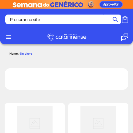
Procurar no site
Termos mais buscados
coristina
1
º
medley
2
º
Snickers
fralda
3
º
protetor solar facial
4
º
shampoo
5
º
tadalafila
6
º
mounjaro
7
º
ozivy
8
º
lenço umedecido
9
º
protetor solar
10
º