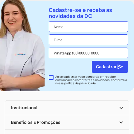
Cadastre-se e receba as
novidades da DC
Cadastrar
Ao se cadastrar você concorda em receber
comunicação com ofertas e novidades, conforme a
nossa
política de privacidade
.
Institucional
História
Nossas Lojas
Benefícios E Promoções
Trabalhe Conosco
Seja Uma Loja Parceira
Clube DC