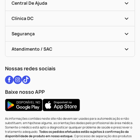
Mapa De Categorias
Convênios
Central De Ajuda
Programa Popular Do Brasil
Encarte De Ofertas
Entrega
Dermaclub
Recompra Programada
Clínica DC
Descontos De Laboratório (PBM)
Medicamentos Com Receita
Cupons E Ofertas
Alomed
Vacinas
Black Friday
Formas De Pagamento
Serviços Farmacêuticos
Segurança
Troca E Devolução
Testes Rápidos
Bulas De A A Z
Autoteste Covid-19
Certificado De Segurança
Políticas De Marketplace
Vacinas
Portal Da Privacidade
Atendimento / SAC
Política De Privacidade
WhatsApp (47) 9202-1687
Atendimento@drogariacatarinense.com.br
Nossas redes sociais
Baixe nosso APP
As informações contidas neste site não devem ser usadas para automedicação e não
substituem, em hipótese alguma, as orientações dadas pelo profissional da área médica.
Somente o médico está apto a diagnosticar qualquer problema de saúde e prescrever o
tratamento adequado.
Todos os pedidos efetuados estão sujeitos à confirmação da
disponibilidade de produto em nosso estoque.
O processo de separação dos produtos