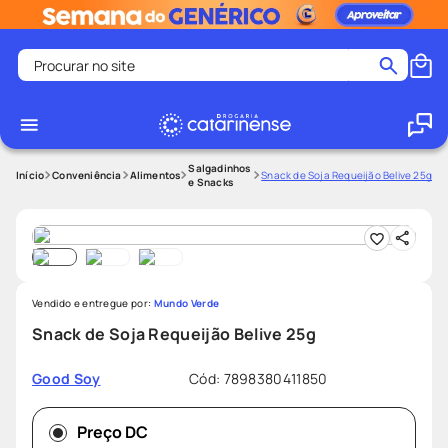
Procurar no site
Termos mais buscados
coristina
1
º
medley
2
º
Salgadinhos
Conveniência
Alimentos
Snack de Soja Requeijão Belive 25g
e Snacks
shampoo
3
º
tadalafila
4
º
ozivy
5
º
lenço umedecido
6
º
Vendido e entregue por:
Mundo Verde
protetor solar
7
º
Snack de Soja Requeijão Belive 25g
desodorante
8
º
Cód
:
7898380411850
Good Soy
fralda pampers
9
º
teste gravidez
10
º
Preço DC