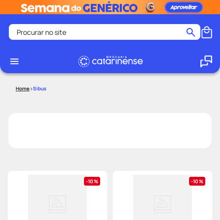
Procurar no site
Termos mais buscados
coristina
1
º
medley
2
º
Sibus
protetor solar facial
3
º
shampoo
4
º
tadalafila
5
º
lenço umedecido
6
º
ozivy
7
º
protetor solar
8
º
10%
10%
teste gravidez
9
º
fralda pampers
10
º