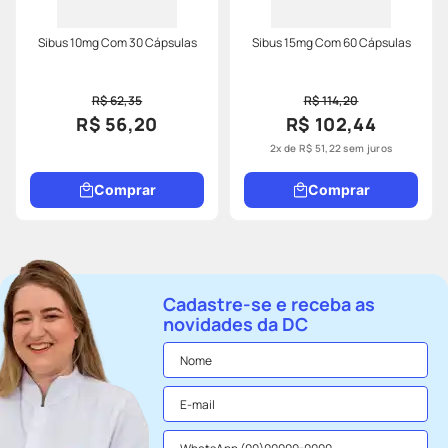
Sibus 10mg Com 30 Cápsulas
Sibus 15mg Com 60 Cápsulas
R$ 62,35
R$ 114,20
R$ 56,20
R$ 102,44
2
x de
R$
51
,
22
sem juros
Comprar
Comprar
Cadastre-se e receba as
novidades da DC