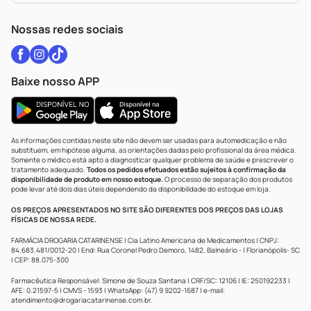
WhatsApp (47) 9202-1687
Atendimento@drogariacatarinense.com.br
Nossas redes sociais
Baixe nosso APP
As informações contidas neste site não devem ser usadas para automedicação e não
substituem, em hipótese alguma, as orientações dadas pelo profissional da área médica.
Somente o médico está apto a diagnosticar qualquer problema de saúde e prescrever o
tratamento adequado.
Todos os pedidos efetuados estão sujeitos à confirmação da
disponibilidade de produto em nosso estoque.
O processo de separação dos produtos
pode levar até dois dias úteis dependendo da disponibilidade do estoque em loja.
OS PREÇOS APRESENTADOS NO SITE SÃO DIFERENTES DOS PREÇOS DAS LOJAS
FÍSICAS DE NOSSA REDE.
FARMÁCIA DROGARIA CATARINENSE | Cia Latino Americana de Medicamentos | CNPJ:
84.683.481/0012-20 | End: Rua Coronel Pedro Demoro, 1482, Balneário - | Florianópolis- SC
| CEP: 88.075-300
Farmacêutica Responsável: Simone de Souza Santana | CRF/SC: 12106 | IE: 250192233 |
AFE: 0.21597-5 | CMVS - 1593 | WhatsApp: (47) 9 9202-1687 | e-mail:
atendimento@drogariacatarinense.com.br
.