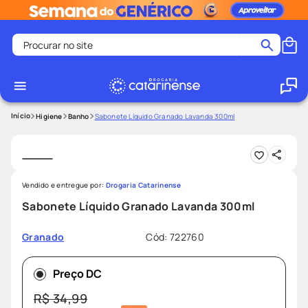
Procurar no site
Termos mais buscados
coristina
1
º
medley
2
º
Higiene
Banho
Sabonete Líquido Granado Lavanda 300ml
fralda
3
º
protetor solar facial
4
º
shampoo
5
º
Vendido e entregue por:
Drogaria Catarinense
tadalafila
6
º
Sabonete Líquido Granado Lavanda 300ml
mounjaro
7
º
Cód
:
722760
Granado
ozivy
8
º
lenço umedecido
9
º
Preço DC
protetor solar
10
º
R$
34
,
99