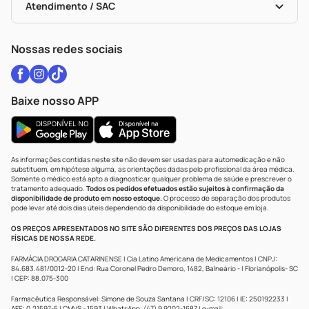
Políticas De Marketplace
Vacinas
Portal Da Privacidade
Atendimento / SAC
Política De Privacidade
WhatsApp (47) 9202-1687
Atendimento@drogariacatarinense.com.br
Nossas redes sociais
Baixe nosso APP
As informações contidas neste site não devem ser usadas para automedicação e não
substituem, em hipótese alguma, as orientações dadas pelo profissional da área médica.
Somente o médico está apto a diagnosticar qualquer problema de saúde e prescrever o
tratamento adequado.
Todos os pedidos efetuados estão sujeitos à confirmação da
disponibilidade de produto em nosso estoque.
O processo de separação dos produtos
pode levar até dois dias úteis dependendo da disponibilidade do estoque em loja.
OS PREÇOS APRESENTADOS NO SITE SÃO DIFERENTES DOS PREÇOS DAS LOJAS
FÍSICAS DE NOSSA REDE.
FARMÁCIA DROGARIA CATARINENSE | Cia Latino Americana de Medicamentos | CNPJ:
84.683.481/0012-20 | End: Rua Coronel Pedro Demoro, 1482, Balneário - | Florianópolis- SC
| CEP: 88.075-300
Farmacêutica Responsável: Simone de Souza Santana | CRF/SC: 12106 | IE: 250192233 |
AFE: 0.21597-5 | CMVS - 1593 | WhatsApp: (47) 9 9202-1687 | e-mail: