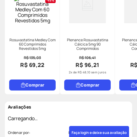
49%
Rosuvastatina Medley Com
Plenance Rosuvastatina
Plenance
60 Comprimidos
Cálcica 5mg 90
Cálc
Revestidos 5mg
Comprimidos
Co
R$ 135,03
R$ 106,41
R$ 69,22
R$ 96,21
R$
2
x de
R$
48
,
10
sem juros
Comprar
Comprar
Avaliações
Carregando…
Faça login e deixe sua avaliação