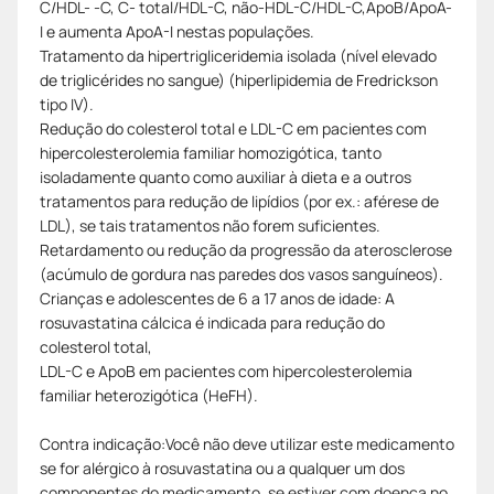
C/HDL- -C, C- total/HDL-C, não-HDL-C/HDL-C,ApoB/ApoA-
I e aumenta ApoA-I nestas populações.
Tratamento da hipertrigliceridemia isolada (nível elevado
de triglicérides no sangue) (hiperlipidemia de Fredrickson
tipo IV).
Redução do colesterol total e LDL-C em pacientes com
hipercolesterolemia familiar homozigótica, tanto
isoladamente quanto como auxiliar à dieta e a outros
tratamentos para redução de lipídios (por ex.: aférese de
LDL), se tais tratamentos não forem suficientes.
Retardamento ou redução da progressão da aterosclerose
(acúmulo de gordura nas paredes dos vasos sanguíneos).
Crianças e adolescentes de 6 a 17 anos de idade: A
rosuvastatina cálcica é indicada para redução do
colesterol total,
LDL-C e ApoB em pacientes com hipercolesterolemia
familiar heterozigótica (HeFH).
Contra indicação:Você não deve utilizar este medicamento
se for alérgico à rosuvastatina ou a qualquer um dos
componentes do medicamento, se estiver com doença no