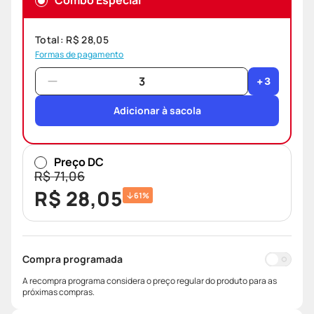
Combo Especial
Total:
R$
28
,
05
Formas de pagamento
+
3
Adicionar à sacola
Preço DC
R$
71
,
06
R$
28
,
05
61%
Compra programada
A recompra programa considera o preço regular do produto para as
próximas compras.