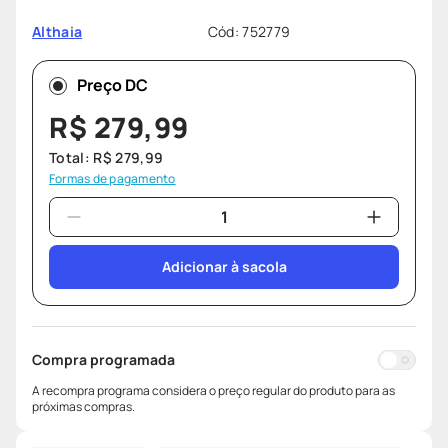
protetor solar
8
º
Cód
:
752779
Althaia
teste gravidez
9
º
fralda pampers
10
º
Preço DC
R$
279
,
99
Total:
R$
279
,
99
Formas de pagamento
Adicionar à sacola
Compra programada
A recompra programa considera o preço regular do produto para as
próximas compras.