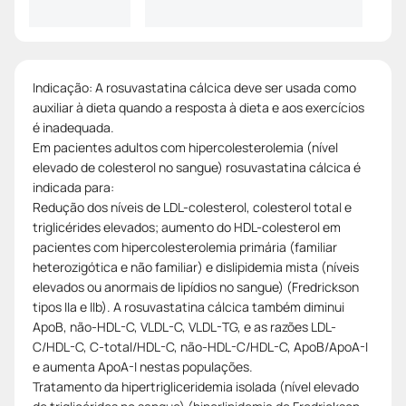
Indicação: A rosuvastatina cálcica deve ser usada como
auxiliar à dieta quando a resposta à dieta e aos exercícios
é inadequada.
Em pacientes adultos com hipercolesterolemia (nível
elevado de colesterol no sangue) rosuvastatina cálcica é
indicada para:
Redução dos níveis de LDL-colesterol, colesterol total e
triglicérides elevados; aumento do HDL-colesterol em
pacientes com hipercolesterolemia primária (familiar
heterozigótica e não familiar) e dislipidemia mista (níveis
elevados ou anormais de lipídios no sangue) (Fredrickson
tipos IIa e IIb). A rosuvastatina cálcica também diminui
ApoB, não-HDL-C, VLDL-C, VLDL-TG, e as razões LDL-
C/HDL-C, C-total/HDL-C, não-HDL-C/HDL-C, ApoB/ApoA-I
e aumenta ApoA-I nestas populações.
Tratamento da hipertrigliceridemia isolada (nível elevado