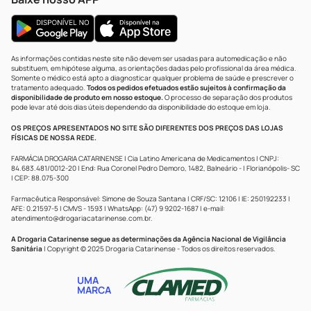
As informações contidas neste site não devem ser usadas para automedicação e não
substituem, em hipótese alguma, as orientações dadas pelo profissional da área médica.
Somente o médico está apto a diagnosticar qualquer problema de saúde e prescrever o
tratamento adequado.
Todos os pedidos efetuados estão sujeitos à confirmação da
disponibilidade de produto em nosso estoque.
O processo de separação dos produtos
pode levar até dois dias úteis dependendo da disponibilidade do estoque em loja.
OS PREÇOS APRESENTADOS NO SITE SÃO DIFERENTES DOS PREÇOS DAS LOJAS
FÍSICAS DE NOSSA REDE.
FARMÁCIA DROGARIA CATARINENSE | Cia Latino Americana de Medicamentos | CNPJ:
84.683.481/0012-20 | End: Rua Coronel Pedro Demoro, 1482, Balneário - | Florianópolis- SC
| CEP: 88.075-300
Farmacêutica Responsável: Simone de Souza Santana | CRF/SC: 12106 | IE: 250192233 |
AFE: 0.21597-5 | CMVS - 1593 | WhatsApp: (47) 9 9202-1687 | e-mail:
atendimento@drogariacatarinense.com.br
.
A Drogaria Catarinense segue as determinações da Agência Nacional de Vigilância
Sanitária
| Copyright © 2025 Drogaria Catarinense - Todos os direitos reservados.
UMA
MARCA