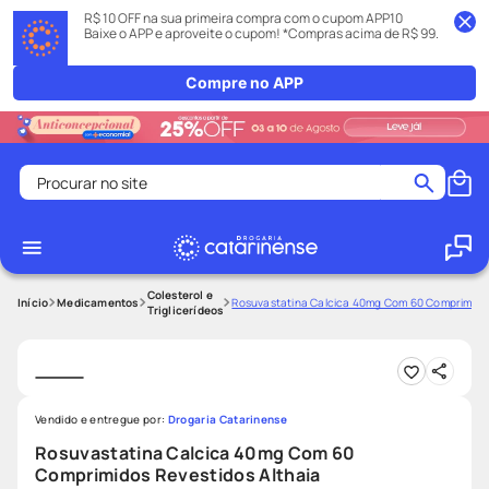
R$ 10 OFF na sua primeira compra com o cupom APP10
Baixe o APP e aproveite o cupom! *Compras acima de R$ 99.
Compre no APP
Procurar no site
Termos mais buscados
coristina
1
º
medley
2
º
Colesterol e
Medicamentos
Rosuvastatina Calcica 40mg Com 60 Comprimidos
Triglicerídeos
protetor solar facial
3
º
shampoo
4
º
tadalafila
5
º
Vendido e entregue por:
Drogaria Catarinense
lenço umedecido
6
º
Rosuvastatina Calcica 40mg Com 60
ozivy
7
º
Comprimidos Revestidos Althaia