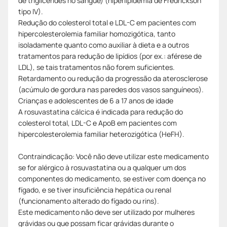
de triglicérides no sangue) (hiperlipidemia de Fredrickson
tipo IV).
Redução do colesterol total e LDL-C em pacientes com
hipercolesterolemia familiar homozigótica, tanto
isoladamente quanto como auxiliar à dieta e a outros
tratamentos para redução de lipídios (por ex.: aférese de
LDL), se tais tratamentos não forem suficientes.
Retardamento ou redução da progressão da aterosclerose
(acúmulo de gordura nas paredes dos vasos sanguíneos).
Crianças e adolescentes de 6 a 17 anos de idade
A rosuvastatina cálcica é indicada para redução do
colesterol total, LDL-C e ApoB em pacientes com
hipercolesterolemia familiar heterozigótica (HeFH).
Contraindicação: Você não deve utilizar este medicamento
se for alérgico à rosuvastatina ou a qualquer um dos
componentes do medicamento, se estiver com doença no
fígado, e se tiver insuficiência hepática ou renal
(funcionamento alterado do fígado ou rins).
Este medicamento não deve ser utilizado por mulheres
grávidas ou que possam ficar grávidas durante o