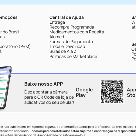
romoções
Central de Ajuda
SA
Entrega
Wh
Recompra Programada
at
 do Brasil
Medicamentos com Receita
tas
Alomed
Formas de Pagamento
S
boratório (PBM)
Troca e Devolução
Ce
s
Bulas de A a Z
Po
Políticas de Marketplace
Po
Baixe nosso APP
Google
App
É só apontar a câmera
Play
Sto
para o QR Code da loja de
aplicativos do seu celular!
e não substituem, em hipótese alguma, as orientações dadas pelo profissional da área médica.
tratamento adequado.
Todos os pedidos efetuados estão sujeitos à confirmação da disponibilid
dias úteis dependendo da disponibilidade do estoque em loja.