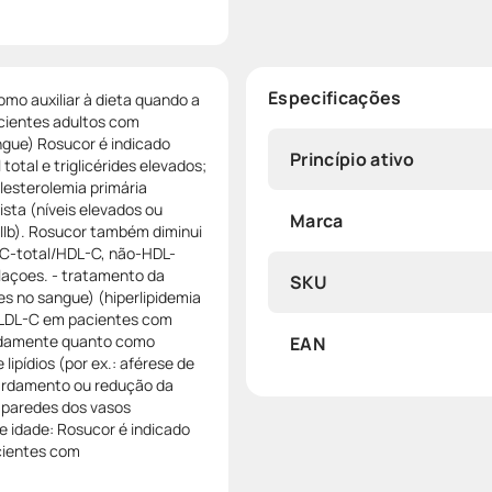
Especificações
mo auxiliar à dieta quando a
acientes adultos com
angue) Rosucor é indicado
Princípio ativo
total e triglicérides elevados;
esterolemia primária
mista (níveis elevados ou
Marca
e IIb). Rosucor também diminui
 C-total/HDL-C, não-HDL-
açoes. - tratamento da
SKU
ides no sangue) (hiperlipidemia
 e LDL-C em pacientes com
oladamente quanto como
EAN
lipídios (por ex.: aférese de
etardamento ou redução da
 paredes dos vasos
e idade: Rosucor é indicado
cientes com