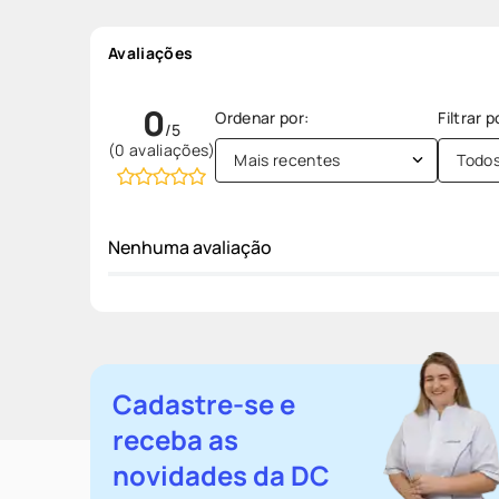
Avaliações
0
(0 avaliações)
Mais recentes
Todo
Nenhuma avaliação
Cadastre-se e
receba as
novidades da DC