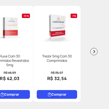
10%
7%
Ruva Com 30
Trezor 5mg Com 30
imidos Revestidos
Comprimidos
5mg
R$ 46,59
R$ 35,07
R$ 42,03
R$ 32,54
Comprar
Comprar