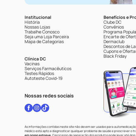
Institucional
Benefícios e P
História
Clube DC
Nossas Lojas
Convênios
Trabalhe Conosco
Programa Popular
Seja uma Loja Parceira
Encarte de Ofer
Mapa de Categorias
Dermaclub
Descontos de La
Cupons e Oferta
Black Friday
Clínica DC
Vacinas
Serviços Farmacêuticos
Testes Rápidos
Autoteste Covid-19
Nossas redes sociais
As informações contidas neste site não devem ser usadas para automedicação 
médico está apto a diagnosticar qualquer problema de saúde e prescrever o 
em nosso estoque.
O processo de separação dos produtos pode levar até dois 