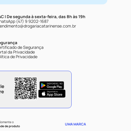
C | De segunda à sexta-feira, das 8h às 19h
atsApp (47) 9 9202-1687
endimento@drogariacatarinense.com.br
egurança
rtificado de Segurança
rtal da Privacidade
lítica de Privacidade
le
re
 Somente o
UMA MARCA
ade de produto