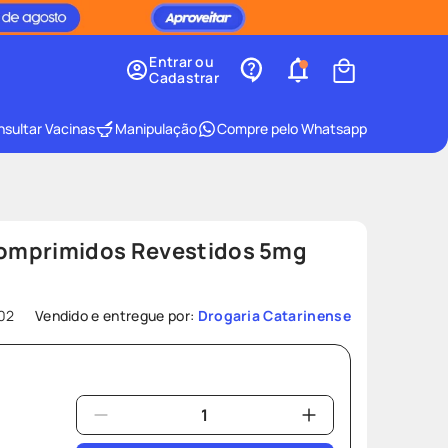
Entrar ou
Cadastrar
sultar Vacinas
Manipulação
Compre pelo Whatsapp
omprimidos Revestidos 5mg
02
Vendido e entregue por:
Drogaria Catarinense