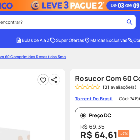
 encontrar?
cados
Bulas de A a Z
Super Ofertas
Marcas Exclusivas
Con
medley
2
º
om 60 Comprimidos Revestidos 5mg
r facial
shampoo
4
º
lenço umedecido
6
º
Rosucor Com 60 C
protetor solar
8
º
(
0
)
ers
teste gravidez
10
º
Cód
:
7419
Torrent Do Brasil
Preço DC
R$
69
,
35
R$
64
,
61
7%