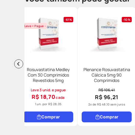
61%
10%
Leve + Pague -
Rosuvastatina Medley
Plenance Rosuvastatina
Com 30 Comprimidos
Cálcica 5mg 90
Revestidos 5mg
Comprimidos
Leve 3 unid. e pague
R$ 106,41
R$ 18,70
R$ 96,21
cada
1 un. por
R$ 28,05
2
x de
R$
48
,
10
sem juros
Comprar
Comprar