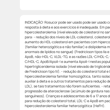
INDICAÇÃO: Rosucor pode ser usado pode ser usado co
resposta à dieta e aos exercícios é inadequada. Em p
hipercolesterolemia (nível elevado de colesterol no s
para: - redução dos níveis de LDL-colesterol, colesterol 
aumento do HDL-colesterol em pacientes com hipercol
(familiar heterozigótica e não familiar) e dislipidemia 
anormais de lipídios no sangue) (Fredrickson tipos IIa 
ApoB, não-HDL-C, VLDL-TG, e as razões LDL-C/HDL-C,
C/HDL-C, ApoB/ApoA-I e aumenta ApoA-I nestas popul
hipertrigliceridemia isolada (nível elevado de triglicér
de Fredrickson tipo IV). - redução do colesterol total
hipercolesterolemia familiar homozigótica, tanto is
auxiliar à dieta e a outros tratamentos para redução de 
LDL), se tais tratamentos não forem suficientes. - r
progressão da aterosclerose (acúmulo de gordura nas
sanguíneos). Crianças e adolescentes de 6 a 17 anos d
para redução do colesterol total, LDL-C e ApoB em pa
hipercolesterolemia familiar heterozigótica (HeFH).