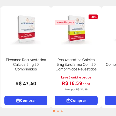
50%
Leve + Pague -
Plenance Rosuvastatina
Rosuvastatina Cálcica
Cálcica 5mg 30
5mg Eurofarma Com 30
Compr
Comprimidos
Comprimidos Revestidos
Leve 3 unid. e pague
R$ 16,59
R$ 47,40
cada
1 un. por
R$ 24,89
Comprar
Comprar