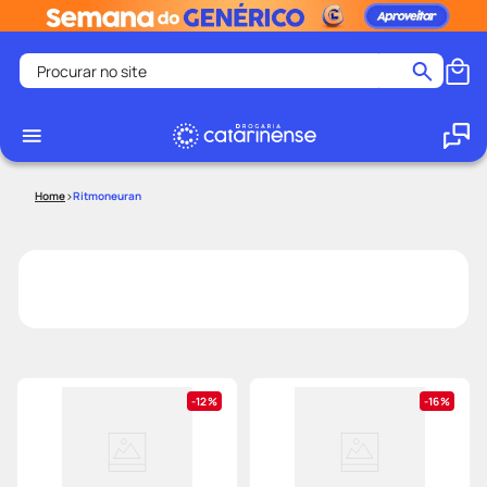
Procurar no site
Termos mais buscados
coristina
1
º
medley
2
º
Ritmoneuran
fralda
3
º
protetor solar facial
4
º
shampoo
5
º
tadalafila
6
º
mounjaro
7
º
ozivy
8
º
12%
16%
lenço umedecido
9
º
protetor solar
10
º