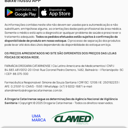
Baixe nosso APP
As informações contidas neste site não devem ser usadas para automedicação e não
substituem, em hipótese alguma, as orientações dadas pelo profissional da área médica.
Somente o médico está apto a diagnosticar qualquer problema de saúde e prescrever o
tratamento adequado.
Todos os pedidos efetuados estão sujeitos à confirmação da
disponibilidade de produto em nosso estoque.
O processo de separação dos produtos
pode levar até dois dias úteis dependendo da disponibilidade do estoque em loja.
OS PREÇOS APRESENTADOS NO SITE SÃO DIFERENTES DOS PREÇOS DAS LOJAS
FÍSICAS DE NOSSA REDE.
FARMÁCIA DROGARIA CATARINENSE | Cia Latino Americana de Medicamentos | CNPJ:
84.683.481/0012-20 | End: Rua Coronel Pedro Demoro, 1482, Balneário - | Florianópolis- SC
| CEP: 88.075-300
Farmacêutica Responsável: Simone de Souza Santana | CRF/SC: 12106 | IE: 250192233 |
AFE: 0.21597-5 | CMVS - 1593 | WhatsApp: (47) 9 9202-1687 | e-mail:
atendimento@drogariacatarinense.com.br
.
A Drogaria Catarinense segue as determinações da Agência Nacional de Vigilância
Sanitária
| Copyright © 2025 Drogaria Catarinense - Todos os direitos reservados.
UMA
MARCA