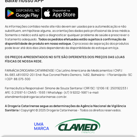
Baixe nosso APP
As informações contidas neste site não devem ser usadas para automedicação e não
substituem, em hipótese alguma, as orientações dadas pelo profissional da área médica.
Somente o médico está apto a diagnosticar qualquer problema de saúde e prescrever o
tratamento adequado.
Todos os pedidos efetuados estão sujeitos à confirmação da
disponibilidade de produto em nosso estoque.
O processo de separação dos produtos
pode levar até dois dias úteis dependendo da disponibilidade do estoque em loja.
OS PREÇOS APRESENTADOS NO SITE SÃO DIFERENTES DOS PREÇOS DAS LOJAS
FÍSICAS DE NOSSA REDE.
FARMÁCIA DROGARIA CATARINENSE | Cia Latino Americana de Medicamentos | CNPJ:
84.683.481/0012-20 | End: Rua Coronel Pedro Demoro, 1482, Balneário - | Florianópolis- SC
| CEP: 88.075-300
Farmacêutica Responsável: Simone de Souza Santana | CRF/SC: 12106 | IE: 250192233 |
AFE: 0.21597-5 | CMVS - 1593 | WhatsApp: (47) 9 9202-1687 | e-mail:
atendimento@drogariacatarinense.com.br
.
A Drogaria Catarinense segue as determinações da Agência Nacional de Vigilância
Sanitária
| Copyright © 2025 Drogaria Catarinense - Todos os direitos reservados.
UMA
MARCA