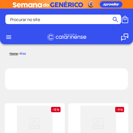
Procurar no site
Termos mais buscados
coristina
1
º
medley
2
º
Riss
fralda
3
º
protetor solar facial
4
º
shampoo
5
º
tadalafila
6
º
lenço umedecido
7
º
sabonete liquido
8
º
13%
11%
desodorante
9
º
protetor solar
10
º