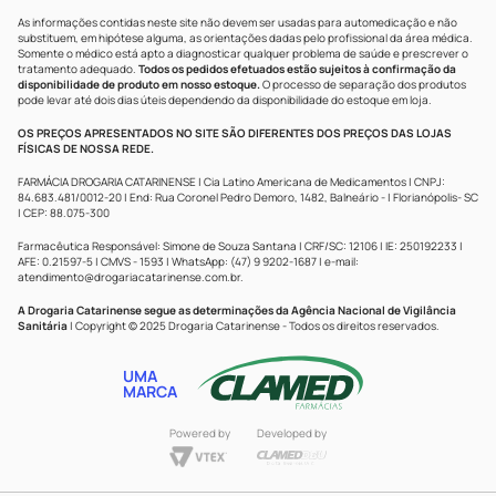
As informações contidas neste site não devem ser usadas para automedicação e não
substituem, em hipótese alguma, as orientações dadas pelo profissional da área médica.
Somente o médico está apto a diagnosticar qualquer problema de saúde e prescrever o
tratamento adequado.
Todos os pedidos efetuados estão sujeitos à confirmação da
disponibilidade de produto em nosso estoque.
O processo de separação dos produtos
pode levar até dois dias úteis dependendo da disponibilidade do estoque em loja.
OS PREÇOS APRESENTADOS NO SITE SÃO DIFERENTES DOS PREÇOS DAS LOJAS
FÍSICAS DE NOSSA REDE.
FARMÁCIA DROGARIA CATARINENSE | Cia Latino Americana de Medicamentos | CNPJ:
84.683.481/0012-20 | End: Rua Coronel Pedro Demoro, 1482, Balneário - | Florianópolis- SC
| CEP: 88.075-300
Farmacêutica Responsável: Simone de Souza Santana | CRF/SC: 12106 | IE: 250192233 |
AFE: 0.21597-5 | CMVS - 1593 | WhatsApp: (47) 9 9202-1687 | e-mail:
atendimento@drogariacatarinense.com.br
.
A Drogaria Catarinense segue as determinações da Agência Nacional de Vigilância
Sanitária
| Copyright © 2025 Drogaria Catarinense - Todos os direitos reservados.
UMA
MARCA
Powered by
Developed by