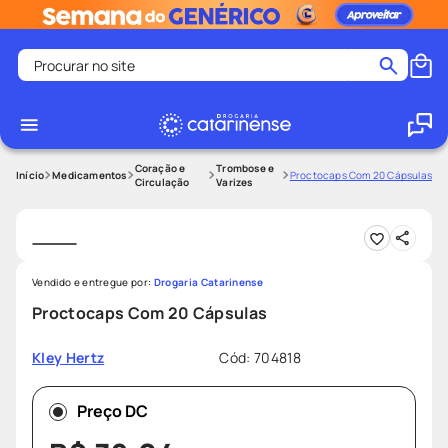
Procurar no site
Termos mais buscados
coristina
1
º
medley
2
º
Coração e
Trombose e
Medicamentos
Proctocaps Com 20 Cápsulas
Circulação
Varizes
shampoo
3
º
tadalafila
4
º
ozivy
5
º
Vendido e entregue por:
Drogaria Catarinense
lenço umedecido
6
º
Proctocaps Com 20 Cápsulas
protetor solar
7
º
Cód
:
704818
Kley Hertz
desodorante
8
º
fralda pampers
9
º
Preço DC
teste gravidez
10
º