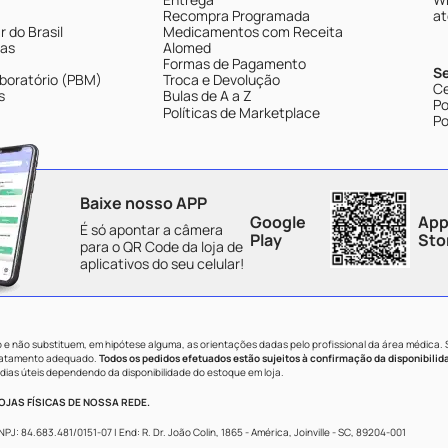
Recompra Programada
at
 do Brasil
Medicamentos com Receita
tas
Alomed
Formas de Pagamento
S
boratório (PBM)
Troca e Devolução
Ce
s
Bulas de A a Z
Po
Políticas de Marketplace
Po
Baixe nosso APP
Google
App
É só apontar a câmera
Play
Sto
para o QR Code da loja de
aplicativos do seu celular!
e não substituem, em hipótese alguma, as orientações dadas pelo profissional da área médica.
tratamento adequado.
Todos os pedidos efetuados estão sujeitos à confirmação da disponibilid
dias úteis dependendo da disponibilidade do estoque em loja.
JAS FÍSICAS DE NOSSA REDE.
84.683.481/0151-07 | End: R. Dr. João Colin, 1865 - América, Joinville - SC, 89204-001