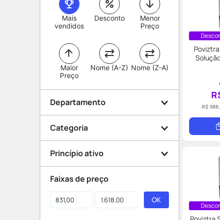
Mais
Desconto
Menor
vendidos
Preço
Descon
Poviztr
Solução
Maior
Nome (A-Z)
Nome (Z-A)
Preço
R
Departamento
R$ 988
Categoria
Medicamentos
Princípio ativo
Emagrecimento
Faixas de preço
Controlados
Semaglutida
Descon
Poviztra