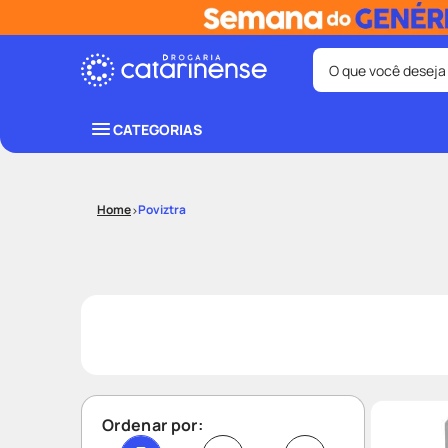
O que você deseja
Termos mais bus
CATEGORIAS
coristina
1
º
fralda
3
º
Poviztra
shampoo
5
º
mounjaro
7
º
lenço umede
9
º
Ordenar por: