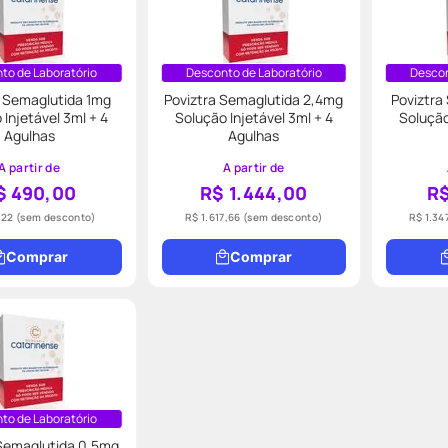
to de Laboratório
Desconto de Laboratório
Descon
a Semaglutida 1mg
Poviztra Semaglutida 2,4mg
Poviztra
 Injetável 3ml + 4
Solução Injetável 3ml + 4
Solução
Agulhas
Agulhas
A partir de
A partir de
$ 490,00
R$ 1.444,00
R$
,22
(sem desconto)
R$ 1.617,66
(sem desconto)
R$ 1.34
Comprar
Comprar
to de Laboratório
 Semaglutida 0,5mg