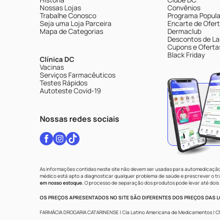
Nossas Lojas
Convênios
Trabalhe Conosco
Programa Popular
Seja uma Loja Parceira
Encarte de Ofer
Mapa de Categorias
Dermaclub
Descontos de La
Cupons e Oferta
Black Friday
Clínica DC
Vacinas
Serviços Farmacêuticos
Testes Rápidos
Autoteste Covid-19
Nossas redes sociais
As informações contidas neste site não devem ser usadas para automedicação 
médico está apto a diagnosticar qualquer problema de saúde e prescrever o 
em nosso estoque.
O processo de separação dos produtos pode levar até dois 
OS PREÇOS APRESENTADOS NO SITE SÃO DIFERENTES DOS PREÇOS DAS LO
FARMÁCIA DROGARIA CATARINENSE | Cia Latino Americana de Medicamentos | CNPJ: 