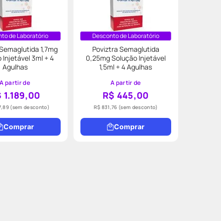
to de Laboratório
Desconto de Laboratório
 Semaglutida 1,7mg
Poviztra Semaglutida
 Injetável 3ml + 4
0,25mg Solução Injetável
Agulhas
1,5ml + 4 Agulhas
A partir de
A partir de
 1.189,00
R$ 445,00
7,89
(sem desconto)
R$ 831,76
(sem desconto)
Comprar
Comprar