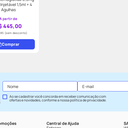
Injetável 1,5ml + 4
Agulhas
A partir de
$ 445,00
,85
(sem desconto)
Comprar
Ao se cadastrar você concorda em receber comunicação com
ofertas e novidades, conforme a nossa
política de privacidade
.
romoções
Central de Ajuda
SA
Entrega
Wh