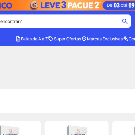
 encontrar?
cados
Bulas de A a Z
Super Ofertas
Marcas Exclusivas
Con
medley
2
º
protetor solar facial
4
º
tadalafila
6
º
ozivy
8
º
cido
protetor solar
10
º