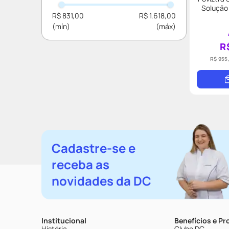
Solução 
R$ 831,00
R$ 1.618,00
R
R$ 955
Cadastre-se e
receba as
novidades da DC
Institucional
Benefícios e P
História
Clube DC