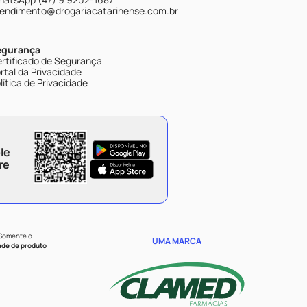
endimento@drogariacatarinense.com.br
egurança
rtificado de Segurança
rtal da Privacidade
lítica de Privacidade
le
re
 Somente o
UMA MARCA
ade de produto