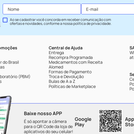
Ao se cadastrar você concorda em receber comunicação com
ofertas e novidades, conforme a nossa
política de privacidade
.
romoções
Central de Ajuda
SA
Entrega
Wh
Recompra Programada
at
 do Brasil
Medicamentos com Receita
tas
Alomed
Formas de Pagamento
S
boratório (PBM)
Troca e Devolução
Ce
s
Bulas de A a Z
Po
Políticas de Marketplace
Po
Baixe nosso APP
Google
App
É só apontar a câmera
Play
Sto
para o QR Code da loja de
aplicativos do seu celular!