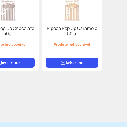
Pop Up Chocolate
Pipoca Pop Up Caramelo
50gr
50gr
to indisponível
Produto indisponível
Avise-me
Avise-me