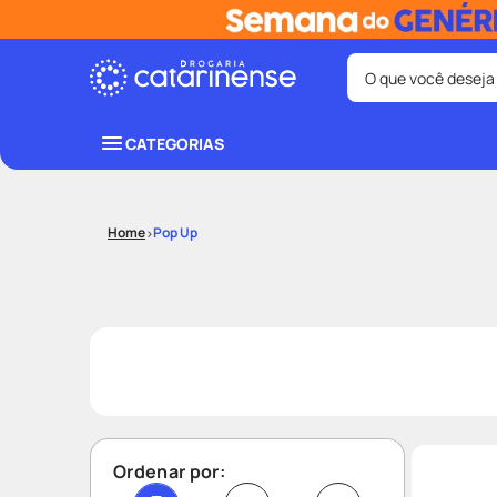
O que você deseja
Termos mais bus
CATEGORIAS
coristina
1
º
fralda
3
º
Pop Up
shampoo
5
º
lenço umede
7
º
desodorant
9
º
Ordenar por: