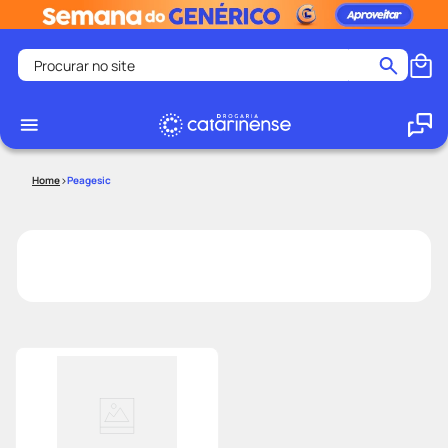
Procurar no site
Termos mais buscados
coristina
1
º
medley
2
º
Peagesic
fralda
3
º
protetor solar facial
4
º
shampoo
5
º
tadalafila
6
º
lenço umedecido
7
º
sabonete liquido
8
º
desodorante
9
º
protetor solar
10
º