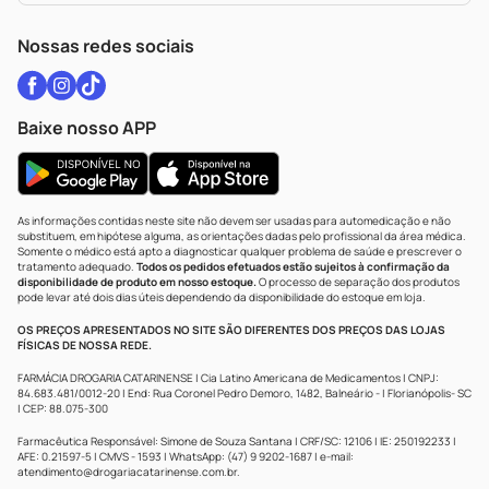
WhatsApp (47) 9202-1687
Atendimento@drogariacatarinense.com.br
Nossas redes sociais
Baixe nosso APP
As informações contidas neste site não devem ser usadas para automedicação e não
substituem, em hipótese alguma, as orientações dadas pelo profissional da área médica.
Somente o médico está apto a diagnosticar qualquer problema de saúde e prescrever o
tratamento adequado.
Todos os pedidos efetuados estão sujeitos à confirmação da
disponibilidade de produto em nosso estoque.
O processo de separação dos produtos
pode levar até dois dias úteis dependendo da disponibilidade do estoque em loja.
OS PREÇOS APRESENTADOS NO SITE SÃO DIFERENTES DOS PREÇOS DAS LOJAS
FÍSICAS DE NOSSA REDE.
FARMÁCIA DROGARIA CATARINENSE | Cia Latino Americana de Medicamentos | CNPJ:
84.683.481/0012-20 | End: Rua Coronel Pedro Demoro, 1482, Balneário - | Florianópolis- SC
| CEP: 88.075-300
Farmacêutica Responsável: Simone de Souza Santana | CRF/SC: 12106 | IE: 250192233 |
AFE: 0.21597-5 | CMVS - 1593 | WhatsApp: (47) 9 9202-1687 | e-mail:
atendimento@drogariacatarinense.com.br
.