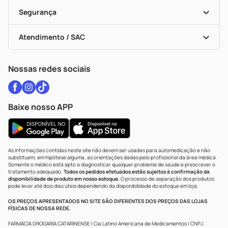
Cupons E Ofertas
Alomed
Vacinas
Black Friday
Formas De Pagamento
Serviços Farmacêuticos
Segurança
Troca E Devolução
Testes Rápidos
Bulas De A A Z
Autoteste Covid-19
Certificado De Segurança
Políticas De Marketplace
Vacinas
Portal Da Privacidade
Atendimento / SAC
Política De Privacidade
WhatsApp (47) 9202-1687
Atendimento@drogariacatarinense.com.br
Nossas redes sociais
Baixe nosso APP
As informações contidas neste site não devem ser usadas para automedicação e não
substituem, em hipótese alguma, as orientações dadas pelo profissional da área médica.
Somente o médico está apto a diagnosticar qualquer problema de saúde e prescrever o
tratamento adequado.
Todos os pedidos efetuados estão sujeitos à confirmação da
disponibilidade de produto em nosso estoque.
O processo de separação dos produtos
pode levar até dois dias úteis dependendo da disponibilidade do estoque em loja.
OS PREÇOS APRESENTADOS NO SITE SÃO DIFERENTES DOS PREÇOS DAS LOJAS
FÍSICAS DE NOSSA REDE.
FARMÁCIA DROGARIA CATARINENSE | Cia Latino Americana de Medicamentos | CNPJ: