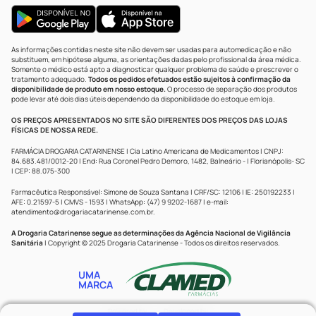
As informações contidas neste site não devem ser usadas para automedicação e não
substituem, em hipótese alguma, as orientações dadas pelo profissional da área médica.
Somente o médico está apto a diagnosticar qualquer problema de saúde e prescrever o
tratamento adequado.
Todos os pedidos efetuados estão sujeitos à confirmação da
disponibilidade de produto em nosso estoque.
O processo de separação dos produtos
pode levar até dois dias úteis dependendo da disponibilidade do estoque em loja.
OS PREÇOS APRESENTADOS NO SITE SÃO DIFERENTES DOS PREÇOS DAS LOJAS
FÍSICAS DE NOSSA REDE.
FARMÁCIA DROGARIA CATARINENSE | Cia Latino Americana de Medicamentos | CNPJ:
84.683.481/0012-20 | End: Rua Coronel Pedro Demoro, 1482, Balneário - | Florianópolis- SC
| CEP: 88.075-300
Farmacêutica Responsável: Simone de Souza Santana | CRF/SC: 12106 | IE: 250192233 |
AFE: 0.21597-5 | CMVS - 1593 | WhatsApp: (47) 9 9202-1687 | e-mail:
atendimento@drogariacatarinense.com.br
.
A Drogaria Catarinense segue as determinações da Agência Nacional de Vigilância
Sanitária
| Copyright © 2025 Drogaria Catarinense - Todos os direitos reservados.
UMA
MARCA
Powered by
Developed by