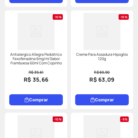
10%
10%
Antialergico Allegra Pediátrico
Creme Para Assadura Hipoglós
Fexofenadina 6mg/ml Sabor
120g
Framboesa 60ml Com Copinho
R$ 39,61
R$ 69,90
R$ 35,66
R$ 63,09
Comprar
Comprar
10%
9%