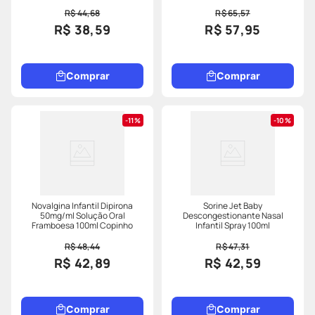
R$ 44,68
R$ 65,57
R$ 38,59
R$ 57,95
Comprar
Comprar
11%
10%
Novalgina Infantil Dipirona
Sorine Jet Baby
50mg/ml Solução Oral
Descongestionante Nasal
Framboesa 100ml Copinho
Infantil Spray 100ml
R$ 48,44
R$ 47,31
R$ 42,89
R$ 42,59
Comprar
Comprar