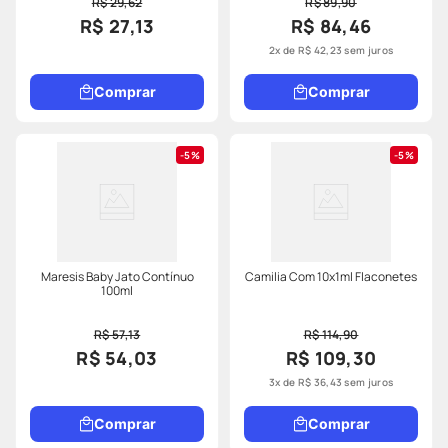
R$ 29,62
R$ 89,90
R$ 27,13
R$ 84,46
2
x de
R$
42
,
23
sem juros
Comprar
Comprar
5%
5%
Maresis Baby Jato Contínuo
Camilia Com 10x1ml Flaconetes
100ml
R$ 57,13
R$ 114,90
R$ 54,03
R$ 109,30
3
x de
R$
36
,
43
sem juros
Comprar
Comprar