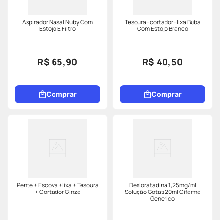
Aspirador Nasal Nuby Com
Tesoura+cortador+lixa Buba
Estojo E Filtro
Com Estojo Branco
R$ 65,90
R$ 40,50
Comprar
Comprar
Pente + Escova +lixa + Tesoura
Desloratadina 1,25mg/ml
+ Cortador Cinza
Solução Gotas 20ml Cifarma
Generico