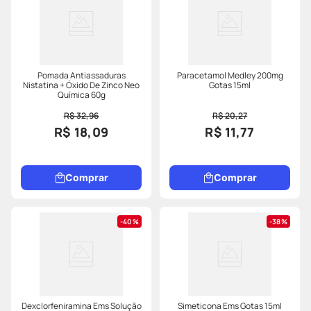
Pomada Antiassaduras
Paracetamol Medley 200mg
Nistatina + Óxido De Zinco Neo
Gotas 15ml
Química 60g
R$ 32,96
R$ 20,27
R$ 18,09
R$ 11,77
Comprar
Comprar
40%
38%
Dexclorfeniramina Ems Solução
Simeticona Ems Gotas 15ml