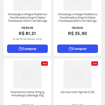
Antialergico Allegra Pediátrico
Antialergico Allegra Pediátrico
Fexofenadina 6mg/ml Sabor
Fexofenadina 6mg/ml Sabor
Framboesa 150ml Com Seringa
Framboesa 60ml Com Seringa
R$ 89,95
R$ 39,61
R$ 81,21
R$ 35,90
2
x de
R$
40
,
60
sem juros
Comprar
Comprar
8%
6%
Polaramine Creme 10mg/g
Ad-muc Kids 10gr Gel 0,2%
Antialérgico Bisnaga 30g