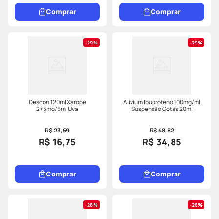
Comprar
Comprar
29%
29%
Descon 120ml Xarope
Alivium Ibuprofeno 100mg/ml
2+5mg/5ml Uva
Suspensão Gotas 20ml
R$ 23,69
R$ 48,82
R$ 16,75
R$ 34,85
Comprar
Comprar
28%
26%