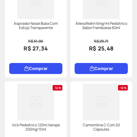
Aspirador Nasal Buba Com
Allexofedrin 6mg/ml Pediátrico
Estojo Transparente
Sabor Framboesa 60ml
R$ 31,90
R$ 29,71
R$ 27,34
R$ 25,48
Comprar
Comprar
14%
12%
Vick Pediatrico 120ml Xarope
Camomilina C Com 20
200mg/15ml
Cápsulas