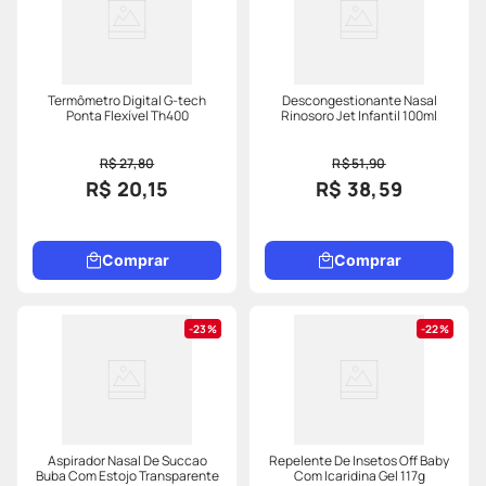
Termômetro Digital G-tech
Descongestionante Nasal
Ponta Flexível Th400
Rinosoro Jet Infantil 100ml
R$ 27,80
R$ 51,90
R$ 20,15
R$ 38,59
Comprar
Comprar
23%
22%
Aspirador Nasal De Succao
Repelente De Insetos Off Baby
Buba Com Estojo Transparente
Com Icaridina Gel 117g