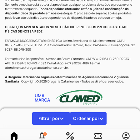
substituem, em hipótese alguma, as orientações dadas pelo profissional da área médica.
Somente o médico está apto a diagnosticar qualquer problema de saúde e prescrever o
tratamento adequado.
Todos os pedidos efetuados estão sujeitos à confirmação da
disponibilidade de produto em nosso estoque.
O processo de separação dos produtos
pode levar até dois dias úteis dependendo da disponibilidade do estoque em loja.
OS PREÇOS APRESENTADOS NO SITE SÃO DIFERENTES DOS PREÇOS DAS LOJAS
FÍSICAS DE NOSSA REDE.
FARMÁCIA DROGARIA CATARINENSE | Cia Latino Americana de Medicamentos | CNPJ:
84.683.481/0012-20 | End: Rua Coronel Pedro Demoro, 1482, Balneário - | Florianópolis- SC
| CEP: 88.075-300
Farmacêutica Responsável: Simone de Souza Santana | CRF/SC: 12106 | IE: 250192233 |
AFE: 0.21597-5 | CMVS - 1593 | WhatsApp: (47) 9 9202-1687 | e-mail:
atendimento@drogariacatarinense.com.br
.
A Drogaria Catarinense segue as determinações da Agência Nacional de Vigilância
Sanitária
| Copyright © 2025 Drogaria Catarinense - Todos os direitos reservados.
UMA
MARCA
Powered by
Developed by
Filtrar por
Ordenar por