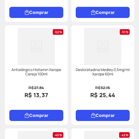
Comprar
Comprar
52%
51%
Antialérgico Histamin Xarope
Desloratadina Medley 0,5mg/ml
Cereja 100ml
Xarope 60ml
R$ 27,84
R$ 52,16
R$ 13,37
R$ 25,44
Comprar
Comprar
45%
42%