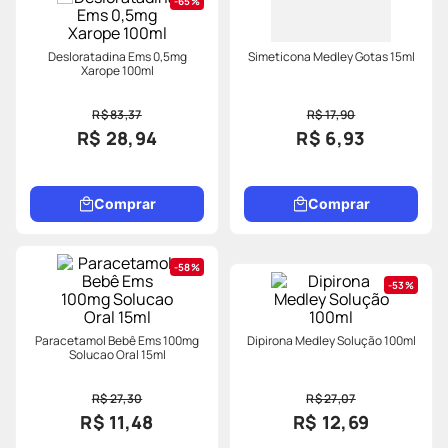
65%
Desloratadina Ems 0,5mg
Simeticona Medley Gotas 15ml
Xarope 100ml
R$ 83,37
R$ 17,90
R$ 28,94
R$ 6,93
Comprar
Comprar
58%
53%
Paracetamol Bebê Ems 100mg
Dipirona Medley Solução 100ml
Solucao Oral 15ml
R$ 27,30
R$ 27,07
R$ 11,48
R$ 12,69