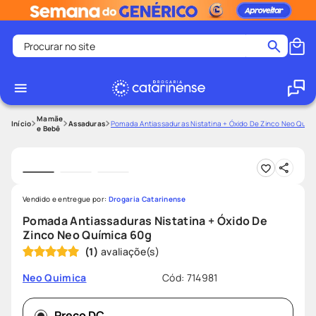
Procurar no site
Termos mais buscados
coristina
1
º
medley
2
º
Mamãe
Assaduras
Pomada Antiassaduras Nistatina + Óxido De Zinco Neo Quím
e Bebê
protetor solar facial
3
º
shampoo
4
º
tadalafila
5
º
Vendido e entregue por:
Drogaria Catarinense
lenço umedecido
6
º
Pomada Antiassaduras Nistatina + Óxido De
ozivy
7
º
Zinco Neo Química 60g
(
1
)
protetor solar
8
º
fralda pampers
9
º
Cód
:
714981
Neo Quimica
teste gravidez
10
º
Preço DC