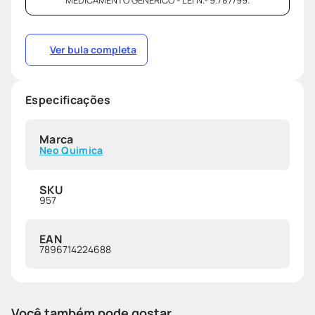
Ver bula completa
Especificações
Marca
Neo Quimica
SKU
957
EAN
7896714224688
Você também pode gostar