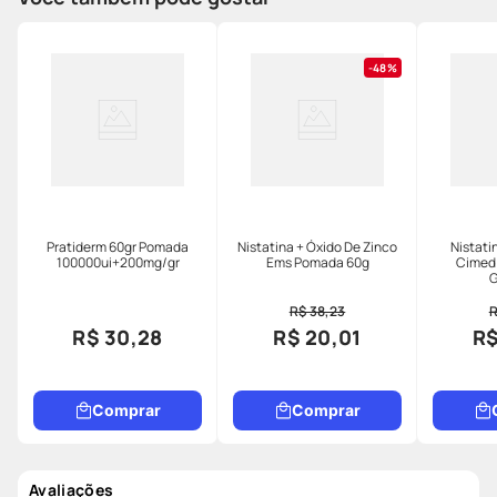
48%
Pratiderm 60gr Pomada
Nistatina + Óxido De Zinco
Nistati
100000ui+200mg/gr
Ems Pomada 60g
Cimed
G
R$ 38,23
R
R$ 30,28
R$ 20,01
R$
Comprar
Comprar
Avaliações