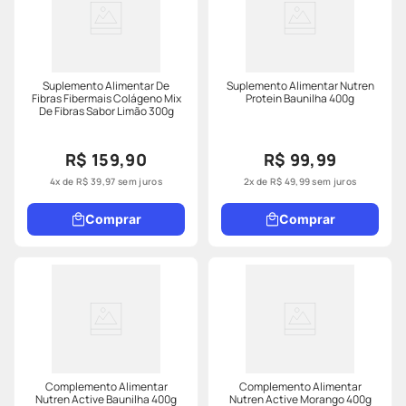
Suplemento Alimentar De
Suplemento Alimentar Nutren
Fibras Fibermais Colágeno Mix
Protein Baunilha 400g
De Fibras Sabor Limão 300g
R$ 159,90
R$ 99,99
4
x de
R$
39
,
97
sem juros
2
x de
R$
49
,
99
sem juros
Comprar
Comprar
Complemento Alimentar
Complemento Alimentar
Nutren Active Baunilha 400g
Nutren Active Morango 400g