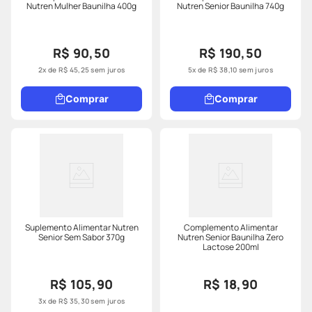
Nutren Mulher Baunilha 400g
Nutren Senior Baunilha 740g
R$ 90,50
R$ 190,50
2
x de
R$
45
,
25
sem juros
5
x de
R$
38
,
10
sem juros
Comprar
Comprar
Suplemento Alimentar Nutren
Complemento Alimentar
Senior Sem Sabor 370g
Nutren Senior Baunilha Zero
Lactose 200ml
R$ 105,90
R$ 18,90
3
x de
R$
35
,
30
sem juros