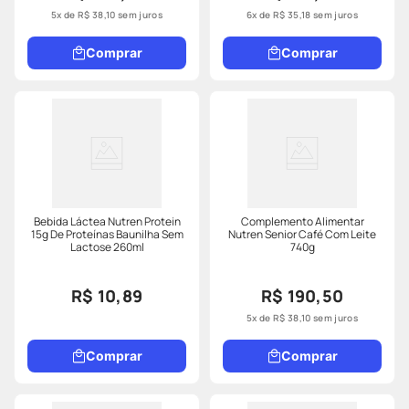
5
x de
R$
38
,
10
sem juros
6
x de
R$
35
,
18
sem juros
Comprar
Comprar
Bebida Láctea Nutren Protein
Complemento Alimentar
15g De Proteínas Baunilha Sem
Nutren Senior Café Com Leite
Lactose 260ml
740g
R$ 10,89
R$ 190,50
5
x de
R$
38
,
10
sem juros
Comprar
Comprar