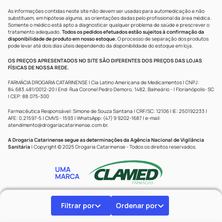
As informações contidas neste site não devem ser usadas para automedicação e não
substituem, em hipótese alguma, as orientações dadas pelo profissional da área médica.
Somente o médico está apto a diagnosticar qualquer problema de saúde e prescrever o
tratamento adequado.
Todos os pedidos efetuados estão sujeitos à confirmação da
disponibilidade de produto em nosso estoque.
O processo de separação dos produtos
pode levar até dois dias úteis dependendo da disponibilidade do estoque em loja.
OS PREÇOS APRESENTADOS NO SITE SÃO DIFERENTES DOS PREÇOS DAS LOJAS
FÍSICAS DE NOSSA REDE.
FARMÁCIA DROGARIA CATARINENSE | Cia Latino Americana de Medicamentos | CNPJ:
84.683.481/0012-20 | End: Rua Coronel Pedro Demoro, 1482, Balneário - | Florianópolis- SC
| CEP: 88.075-300
Farmacêutica Responsável: Simone de Souza Santana | CRF/SC: 12106 | IE: 250192233 |
AFE: 0.21597-5 | CMVS - 1593 | WhatsApp: (47) 9 9202-1687 | e-mail:
atendimento@drogariacatarinense.com.br
.
A Drogaria Catarinense segue as determinações da Agência Nacional de Vigilância
Sanitária
| Copyright © 2025 Drogaria Catarinense - Todos os direitos reservados.
UMA
MARCA
Powered by
Developed by
Filtrar por
Ordenar por