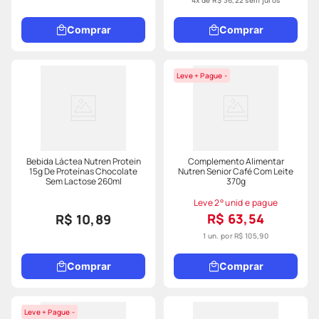
4
x de
R$
36
,
22
sem juros
Comprar
Comprar
Leve + Pague -
Bebida Láctea Nutren Protein
Complemento Alimentar
15g De Proteínas Chocolate
Nutren Senior Café Com Leite
Sem Lactose 260ml
370g
Leve 2° unid e pague
R$ 63,54
R$ 10,89
1 un. por
R$ 105,90
Comprar
Comprar
Leve + Pague -