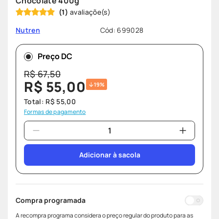
Chocolate 400g
ozivy
8
º
(
1
)
lenço umedecido
9
º
Cód
:
699028
Nutren
protetor solar
10
º
Preço DC
R$
67
,
50
R$
55
,
00
19%
Total:
R$
55
,
00
Formas de pagamento
Adicionar à sacola
Compra programada
A recompra programa considera o preço regular do produto para as