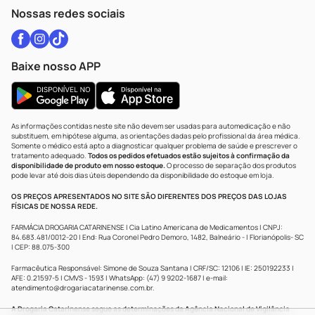
Atendimento@drogariacatarinense.com.br
Nossas redes sociais
Baixe nosso APP
As informações contidas neste site não devem ser usadas para automedicação e não
substituem, em hipótese alguma, as orientações dadas pelo profissional da área médica.
Somente o médico está apto a diagnosticar qualquer problema de saúde e prescrever o
tratamento adequado.
Todos os pedidos efetuados estão sujeitos à confirmação da
disponibilidade de produto em nosso estoque.
O processo de separação dos produtos
pode levar até dois dias úteis dependendo da disponibilidade do estoque em loja.
OS PREÇOS APRESENTADOS NO SITE SÃO DIFERENTES DOS PREÇOS DAS LOJAS
FÍSICAS DE NOSSA REDE.
FARMÁCIA DROGARIA CATARINENSE | Cia Latino Americana de Medicamentos | CNPJ:
84.683.481/0012-20 | End: Rua Coronel Pedro Demoro, 1482, Balneário - | Florianópolis- SC
| CEP: 88.075-300
Farmacêutica Responsável: Simone de Souza Santana | CRF/SC: 12106 | IE: 250192233 |
AFE: 0.21597-5 | CMVS - 1593 | WhatsApp: (47) 9 9202-1687 | e-mail:
atendimento@drogariacatarinense.com.br
.
A Drogaria Catarinense segue as determinações da Agência Nacional de Vigilância