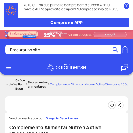
R$ 10 OFF na sua primeira compra com o cupom APP10
Baixe o APP e aproveite o cupom! *Compras acima de R$ 99.
Compre no APP
Procurar no site
Termos mais buscados
coristina
1
º
medley
2
º
Saúde
Suplementos
e Bem
Complemento Alimentar Nutren Active Chocolate 400g
alimentares
Estar
fralda
3
º
protetor solar facial
4
º
shampoo
5
º
tadalafila
6
º
Vendido e entregue por:
Drogaria Catarinense
Complemento Alimentar Nutren Active
mounjaro
7
º