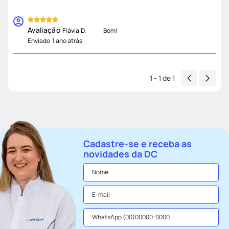
Flávia D.
Bom!
Enviado
1 ano atrás
1 - 1
de
1
Cadastre-se e receba as
novidades da DC