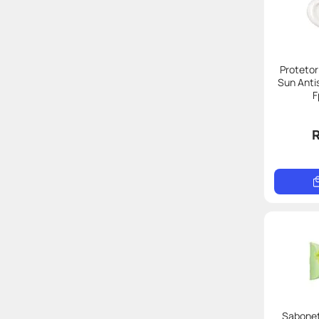
Protetor
Sun Anti
F
R
Sabonet