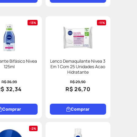
13%
11%
nte Bifásico Nivea
Lenco Demaquilante Nivea 3
125ml
Em 1 Com 25 Unidades Acao
Hidratante
R$ 36,99
R$ 29,90
R$ 32,34
R$ 26,70
Comprar
Comprar
2%