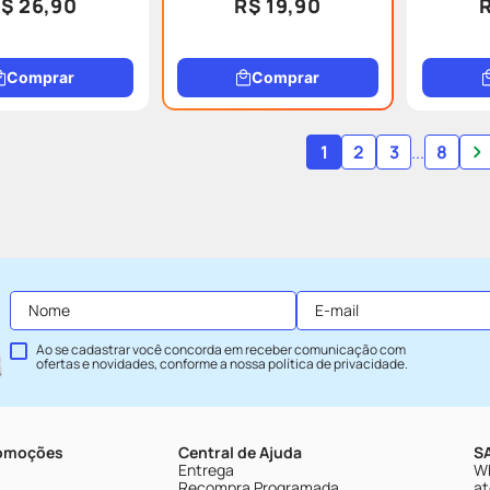
$ 26,90
R$ 19,90
Comprar
Comprar
1
2
3
...
8
Ao se cadastrar você concorda em receber comunicação com
ofertas e novidades, conforme a nossa
política de privacidade
.
romoções
Central de Ajuda
SA
Entrega
Wh
Recompra Programada
at