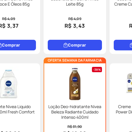
oce E Óleos 85g
Leite 85g
Creme Ca
R$ 4,09
R$ 4,09
R$ 3,37
R$ 3,43
Comprar
Comprar
OFERTA SEMANA DA FARMACIA
38%
te Nivea Liquido
Loção Deo-hidratante Nivea
Creme F
50ml Fresh Comfort
Beleza Radiante Cuidado
Power Di
Intenso 400ml
R$ 31,90