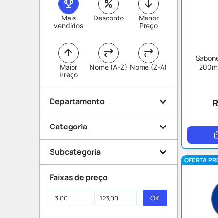
Mais
Desconto
Menor
vendidos
Preço
Sabone
200ml
Maior
Nome (A-Z)
Nome (Z-A)
Preço
Departamento
R
Categoria
Beleza e Proteção
Subcategoria
Higiene
OFERTA PR
Desodorante
Dermocosméticos
Faixas de preço
Rosto
Aerossol
Proteção solar
Roll On
Banho