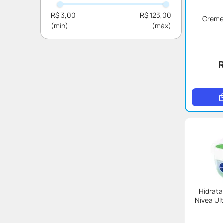
Corporal
Corpo
R$ 3,00
R$ 123,00
Creme
Facial
Lábios
Anti-idade
Higiene masculina
Limpeza
Higiene íntima
Hidratante
Mãos e pés
Clareador
Maquiagem
Sabonete Íntimo
Creme de Barbear
Ver mais 11
Hidrata
Nivea Ul