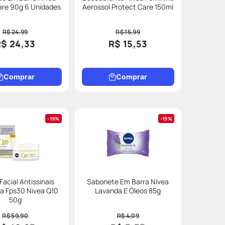
re 90g 6 Unidades
Aerossol Protect Care 150ml
R$ 24,99
R$ 15,99
R$ 24,33
R$ 15,53
Comprar
Comprar
19%
19%
acial Antissinais
Sabonete Em Barra Nivea
a Fps30 Nivea Q10
Lavanda E Óleos 85g
50g
R$ 59,90
R$ 4,09