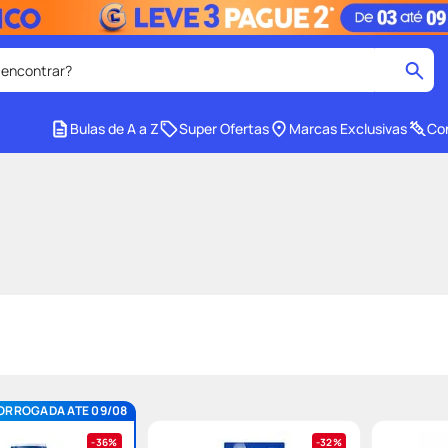
 encontrar?
cados
Bulas de A a Z
Super Ofertas
Marcas Exclusivas
Con
medley
2
º
r facial
shampoo
4
º
lenço umedecido
6
º
protetor solar
8
º
ez
fralda pampers
10
º
ORROGADA ATE 09/08
36%
32%