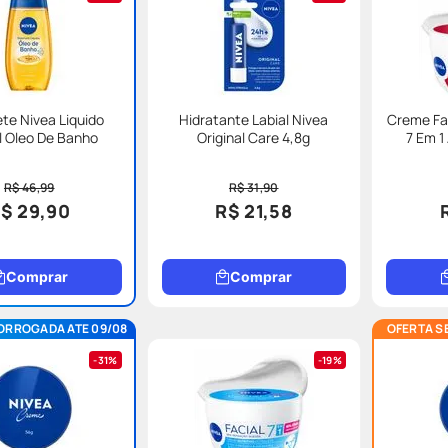
te Nivea Liquido
Hidratante Labial Nivea
Creme Fac
 Oleo De Banho
Original Care 4,8g
7 Em 1
R$ 46,99
R$ 31,90
$ 29,90
R$ 21,58
Comprar
Comprar
ORROGADA ATE 09/08
OFERTA S
31%
19%