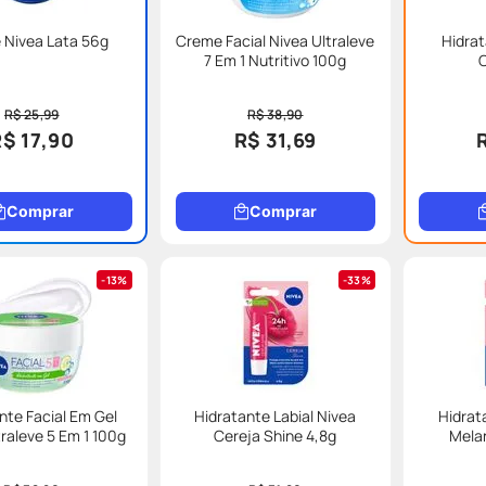
 Nivea Lata 56g
Creme Facial Nivea Ultraleve
Hidrat
7 Em 1 Nutritivo 100g
R$ 25,99
R$ 38,90
R$ 17,90
R$ 31,69
Comprar
Comprar
13%
33%
nte Facial Em Gel
Hidratante Labial Nivea
Hidrat
traleve 5 Em 1 100g
Cereja Shine 4,8g
Melan