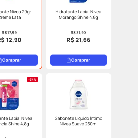
ante Nivea 29gr
Hidratante Labial Nivea
Creme Lata
Morango Shine 4,8g
R$ 17,99
R$ 31,90
R$ 12,90
R$ 21,66
Comprar
Comprar
34%
ante Labial Nivea
Sabonete Líquido Íntimo
cia Shine 4,8g
Nivea Suave 250ml