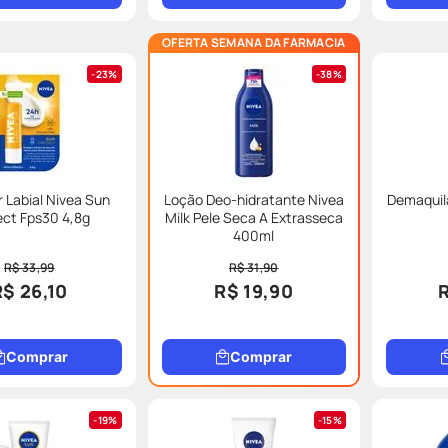
OFERTA SEMANA DA FARMACIA
23%
38%
r Labial Nivea Sun
Loção Deo-hidratante Nivea
Demaquila
ect Fps30 4,8g
Milk Pele Seca A Extrasseca
400ml
R$ 33,99
R$ 31,90
R$ 26,10
R$ 19,90
Comprar
Comprar
19%
15%