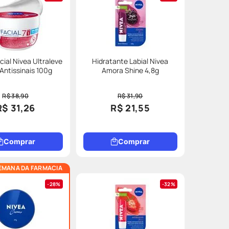
ial Nivea Ultraleve
Hidratante Labial Nivea
 Antissinais 100g
Amora Shine 4,8g
R$ 38,90
R$ 31,90
R$ 31,26
R$ 21,55
Comprar
Comprar
EMANA DA FARMACIA
28%
32%