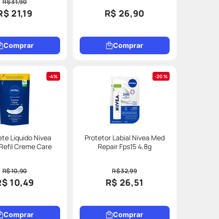
R$ 31,90
R$ 21,19
R$ 26,90
Comprar
Comprar
4%
20%
te Liquido Nivea
Protetor Labial Nivea Med
Refil Creme Care
Repair Fps15 4,8g
R$ 10,90
R$ 32,99
R$ 10,49
R$ 26,51
Comprar
Comprar