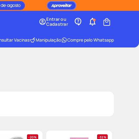
Entrar ou
Cadastrar
sultar Vacinas
Manipulação
Compre pelo Whatsapp
20%
32%