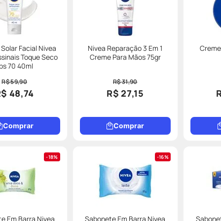
 Solar Facial Nivea
Nivea Reparação 3 Em 1
Creme 
ssinais Toque Seco
Creme Para Mãos 75gr
ps 70 40ml
R$ 59,90
R$ 31,90
$ 48,74
R$ 27,15
Comprar
Comprar
18%
16%
e Em Barra Nivea
Sabonete Em Barra Nivea
Sabonet