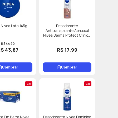
Nivea Lata 145g
Desodorante
Antitranspirante Aerossol
Nivea Derma Protect Clinical
150ml
R$ 44,90
R$ 43,87
R$ 17,99
Comprar
Comprar
3%
3%
e Em Barra Nivea
Desodorante Nivea Feminino