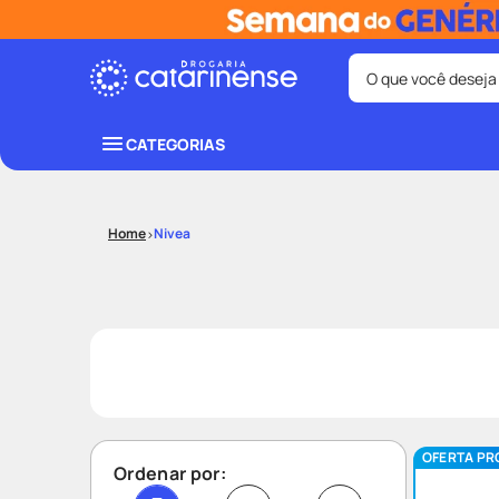
O que você deseja
Termos mais bus
CATEGORIAS
coristina
1
º
protetor sola
3
º
Nivea
tadalafila
5
º
ozivy
7
º
teste gravid
9
º
OFERTA PR
Ordenar por: