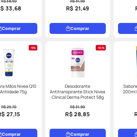
R$ 38,90
R$ 31,90
$ 33,68
R$ 21,49
Comprar
Comprar
9%
10%
ra Mãos Nivea Q10
Desodorante
Sabone
 Antiidade 75g
Antitranspirante Stick Nivea
200ml 
Clinical Derma Protect 58g
R$ 29,70
R$ 31,90
R$ 27,15
R$ 28,85
Comprar
Comprar