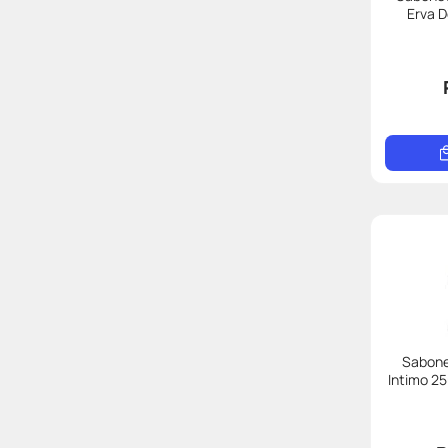
Erva D
Sabone
Intimo 2